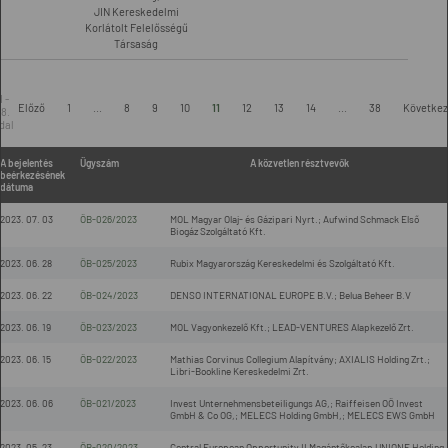
JIN Kereskedelmi
Korlátolt Felelősségű
Társaság
1 -
Előző
1
...
8
9
10
11
12
13
14
...
38
Követke
8.
dal
A bejelentés
Ügyszám
A közvetlen résztvevők
beérkezésének
dátuma
2023. 07. 03
ÖB-026/2023
MOL Magyar Olaj- és Gázipari Nyrt.; Aufwind Schmack Első
Biogáz Szolgáltató Kft.
2023. 06. 28
ÖB-025/2023
Rubix Magyarország Kereskedelmi és Szolgáltató Kft.
2023. 06. 22
ÖB-024/2023
DENSO INTERNATIONAL EUROPE B.V.; Belua Beheer B.V
2023. 06. 19
ÖB-023/2023
MOL Vagyonkezelő Kft.; LEAD-VENTURES Alapkezelő Zrt.
2023. 06. 15
ÖB-022/2023
Mathias Corvinus Collegium Alapítvány; AXIALIS Holding Zrt.;
Libri-Bookline Kereskedelmi Zrt.
2023. 06. 06
ÖB-021/2023
Invest Unternehmensbeteiligungs AG,; Raiffeisen OÖ Invest
GmbH & Co OG,; MELECS Holding GmbH,; MELECS EWS GmbH
2023. 05. 23
ÖB-020/2023
Central European Opportunity II Magántőkealap UNIONE Holding