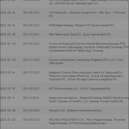
Zrt.; UNIONE Sárvár Szállodaprojekt Kft.
2023. 05. 22
ÖB-019/2023
ITK Holding Zrt., Omnibus Hungária Kft.; MOL Nyrt.; ITK Invest
Kft.
2023. 05. 16
ÖB-018/2023
MKB Magántőkealap; Mészáros M1 Autókereskedő Kft
2023. 05. 08
ÖB-017/2023
MBH Befektetési Bank Zrt.; Duna Takarék Bank Zrt.
2023. 04. 03
ÖB-015/2023
TritonLife Holding Zártkörűen Működő Részvénytársaság; FMC
Dialízis Center Egészségügyi Korlátolt Felelősségű Társaság; FMC
Eszközkezelő Korlátolt Felelősségű Társaság
2023. 04. 03
ÖB-014/2023
Foxconn Interconnect Technology Singapore Pte. Ltd.; Prettl
SWH GmbH
2023. 03. 24
ÖB-013/2023
Budapest Főváros Önkormányzata; Veolia Víz Tanácsadó Zrt.;
Fővárosi Csatornázási Művek Zrt.; Érd és Térsége Regionális
Víziközmű Kft.; Érd és Térsége Csatorna-szolgáltató Kft.
2023. 03. 16
ÖB-012/2023
KETER Investments Zrt.; ALPUT Vagyonkezelő Kft.
2023. 03. 14
ÖB-011/2023
Magna International Inc.; Magna US Holding; MAGNA Metalforming
GmbH; Veoneer US HoldCo, LLC; Veoneer Foreign HoldCo AB
2023. 03. 09
ÖB-010/2023
Merkport Zrt., Waberer’s International Nyrt.
2023. 03. 03
ÖB-009/2023
MOL RES INVESTMENTS Zrt., Főnix Magántőkealap, Riverland
Magántőkealap; ALTEO Energiaszolgáltató Nyrt.