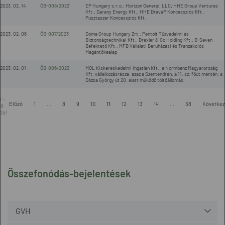
2023. 02. 14
ÖB-008/2023
EP Hungary s.r.o.; Horizon General, LLC; HHE Group Ventures
Kft.; Darany Energy Kft.; HHE DrávaP Koncessziós Kft.;
Pusztaszer Koncessziós Kft.
2023. 02. 06
ÖB-007/2023
Dome Group Hungary Zrt.; Pentolt Tűzvédelmi és
Biztonságtechnikai Kft., Drexler & Co Holding Kft.; B-Seven
Befektető Kft.; MFB Vállalati Beruházási és Tranzakciós
Magántőkealap
2023. 02. 01
ÖB-006/2023
MOL Kiskereskedelmi Ingatlan Kft.; a Normbenz Magyarország
Kft. vállalkozásrésze, azaz a Szentendrén, a 11. sz. főút mentén, a
Dózsa György út 20. alatt működő töltőállomás
1 -
Előző
1
...
8
9
10
11
12
13
14
...
38
Követke
8.
dal
Összefonódás-bejelentések
GVH