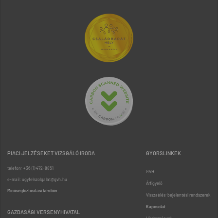
PIACI JELZÉSEKET VIZSGÁLÓ IRODA
GYORSLINKEK
telefon: +36 (1) 472-8851
GVH
e-mail: ugyfelszolgalat@gvh.hu
Árfigyelő
Minőségbiztosítási kérdőív
Visszaélés-bejelentési rendszerek
Kapcsolat
GAZDASÁGI VERSENYHIVATAL