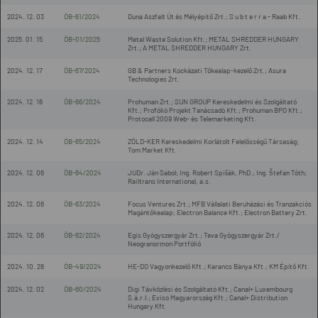
2024. 12. 03
ÖB-61/2024
Duna Aszfalt Út és Mélyépítő Zrt.; S u b t e r r a - Raab Kft.
2025. 01. 15
ÖB-01/2025
Metal Waste Solution Kft.; METAL SHREDDER HUNGARY
Zrt.; A METAL SHREDDER HUNGARY Zrt.
2024. 12. 17
ÖB-67/2024
GB & Partners Kockázati Tőkealap-kezelő Zrt.; Asura
Technologies Zrt.
2024. 12. 16
ÖB-66/2024
Prohuman Zrt.; SUN GROUP Kereskedelmi és Szolgáltató
Kft.; Profólió Projekt Tanácsadó Kft.; Prohuman BPO Kft.;
Protocall 2009 Web- és Telemarketing Kft.
2024. 12. 14
ÖB-65/2024
ZÖLD-KER Kereskedelmi Korlátolt Felelősségű Társaság;
Tom Market Kft.
2024. 12. 06
ÖB-64/2024
JUDr. Ján Sabol; Ing. Robert Spišák, PhD.; Ing. Štefan Tóth;
Railtrans International, a.s.
2024. 12. 06
ÖB-63/2024
Focus Ventures Zrt.; MFB Vállalati Beruházási és Tranzakciós
Magántőkealap; Electron Balance Kft.; Electron Battery Zrt.
2024. 12. 06
ÖB-62/2024
Egis Gyógyszergyár Zrt.; Teva Gyógyszergyár Zrt./
Neogranormon Portfólió
2024. 10. 28
ÖB-49/2024
HE-DO Vagyonkezelő Kft.; Karancs Bánya Kft.; KM Építő Kft.
2024. 12. 02
ÖB-60/2024
Digi Távközlési és Szolgáltató Kft.; Canal+ Luxembourg
S.á.r.l.; Eviso Magyarország Kft.; Canal+ Distribution
Hungary Kft.