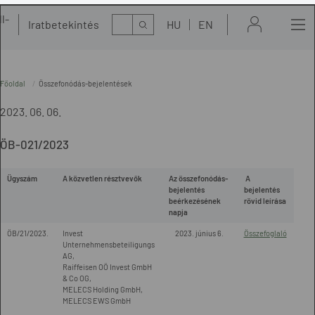
l-
Kereső
Iratbetekintés
HU
EN
t
Főoldal
Összefonódás-bejelentések
2023. 06. 06.
ÖB-021/2023
Ügyszám
A közvetlen résztvevők
Az összefonódás-
A
bejelentés
bejelentés
beérkezésének
rövid leírása
napja
ÖB/21/2023.
Invest
2023. június 6.
Összefoglaló
Unternehmensbeteiligungs
AG,
Raiffeisen OÖ Invest GmbH
& Co OG,
MELECS Holding GmbH,
MELECS EWS GmbH