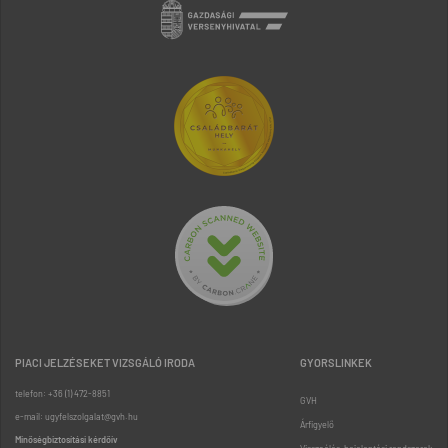
PIACI JELZÉSEKET VIZSGÁLÓ IRODA
GYORSLINKEK
telefon: +36 (1) 472-8851
GVH
e-mail: ugyfelszolgalat@gvh.hu
Árfigyelő
Minőségbiztosítási kérdőív