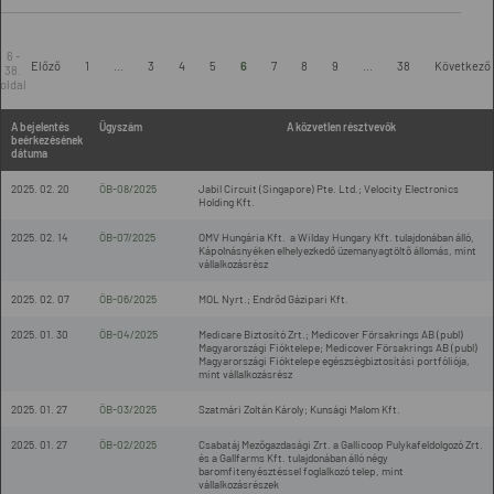
6 -
Előző
1
...
3
4
5
6
7
8
9
...
38
Következő
38.
oldal
A bejelentés
Ügyszám
A közvetlen résztvevők
beérkezésének
dátuma
2025. 02. 20
ÖB-08/2025
Jabil Circuit (Singapore) Pte. Ltd.; Velocity Electronics
Holding Kft.
2025. 02. 14
ÖB-07/2025
OMV Hungária Kft. a Wilday Hungary Kft. tulajdonában álló,
Kápolnásnyéken elhelyezkedő üzemanyagtöltő állomás, mint
vállalkozásrész
2025. 02. 07
ÖB-06/2025
MOL Nyrt.; Endrőd Gázipari Kft.
2025. 01. 30
ÖB-04/2025
Medicare Biztosító Zrt.; Medicover Försakrings AB (publ)
Magyarországi Fióktelepe; Medicover Försakrings AB (publ)
Magyarországi Fióktelepe egészségbiztosítási portfóliója,
mint vállalkozásrész
2025. 01. 27
ÖB-03/2025
Szatmári Zoltán Károly; Kunsági Malom Kft.
2025. 01. 27
ÖB-02/2025
Csabatáj Mezőgazdasági Zrt. a Gallicoop Pulykafeldolgozó Zrt.
és a Gallfarms Kft. tulajdonában álló négy
baromfitenyésztéssel foglalkozó telep, mint
vállalkozásrészek