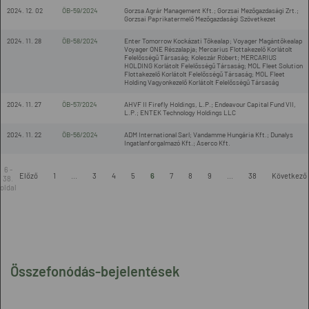
2024. 12. 02
ÖB-59/2024
Gorzsa Agrár Management Kft.; Gorzsai Mezőgazdasági Zrt.;
Gorzsai Paprikatermelő Mezőgazdasági Szövetkezet
2024. 11. 28
ÖB-58/2024
Enter Tomorrow Kockázati Tőkealap; Voyager Magántőkealap
Voyager ONE Részalapja; Mercarius Flottakezelő Korlátolt
Felelősségű Társaság; Koleszár Róbert; MERCARIUS
HOLDING Korlátolt Felelősségű Társaság; MOL Fleet Solution
Flottakezelő Korlátolt Felelősségű Társaság; MOL Fleet
Holding Vagyonkezelő Korlátolt Felelősségű Társaság
2024. 11. 27
ÖB-57/2024
AHVF II Firefly Holdings, L.P.; Endeavour Capital Fund VII,
L.P.; ENTEK Technology Holdings LLC
2024. 11. 22
ÖB-56/2024
ADM International Sarl; Vandamme Hungária Kft.; Dunalys
Ingatlanforgalmazó Kft.; Aserco Kft.
6 -
Előző
1
...
3
4
5
6
7
8
9
...
38
Következő
38.
oldal
Összefonódás-bejelentések