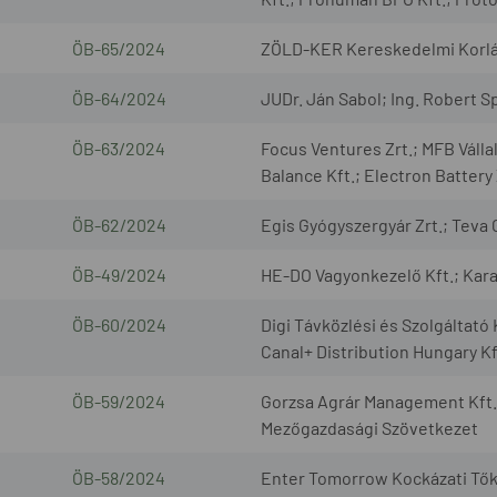
ÖB-65/2024
ZÖLD-KER Kereskedelmi Korlát
ÖB-64/2024
JUDr. Ján Sabol; Ing. Robert Spi
ÖB-63/2024
Focus Ventures Zrt.; MFB Válla
Balance Kft.; Electron Battery 
ÖB-62/2024
Egis Gyógyszergyár Zrt.; Teva
ÖB-49/2024
HE-DO Vagyonkezelő Kft.; Karan
ÖB-60/2024
Digi Távközlési és Szolgáltató 
Canal+ Distribution Hungary Kf
ÖB-59/2024
Gorzsa Agrár Management Kft.;
Mezőgazdasági Szövetkezet
ÖB-58/2024
Enter Tomorrow Kockázati Tők