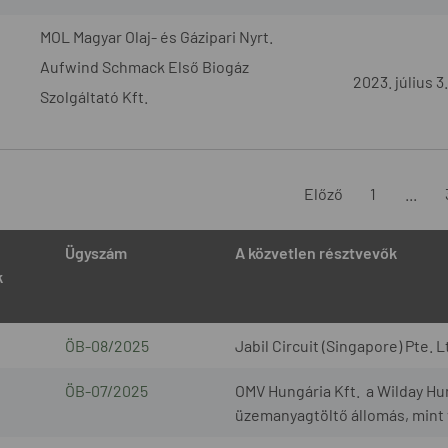
MOL Magyar Olaj- és Gázipari Nyrt.
Aufwind Schmack Első Biogáz
2023. július 3.
Szolgáltató Kft.
Előző
1
...
Ügyszám
A közvetlen résztvevők
k
ÖB-08/2025
Jabil Circuit (Singapore) Pte. L
ÖB-07/2025
OMV Hungária Kft. a Wilday Hu
üzemanyagtöltő állomás, mint 