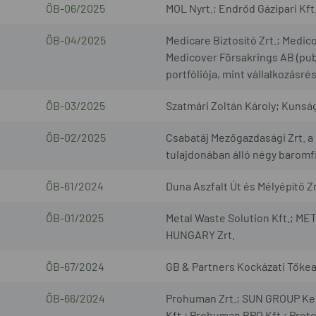
ÖB-06/2025
MOL Nyrt.; Endrőd Gázipari Kft
ÖB-04/2025
Medicare Biztosító Zrt.; Medic
Medicover Försakrings AB (pub
portfóliója, mint vállalkozásré
ÖB-03/2025
Szatmári Zoltán Károly; Kunság
ÖB-02/2025
Csabatáj Mezőgazdasági Zrt. a G
tulajdonában álló négy baromfi
ÖB-61/2024
Duna Aszfalt Út és Mélyépítő Zrt.
ÖB-01/2025
Metal Waste Solution Kft.; 
HUNGARY Zrt.
ÖB-67/2024
GB & Partners Kockázati Tőkeal
ÖB-66/2024
Prohuman Zrt.; SUN GROUP Kere
Kft.; Prohuman BPO Kft.; Prot