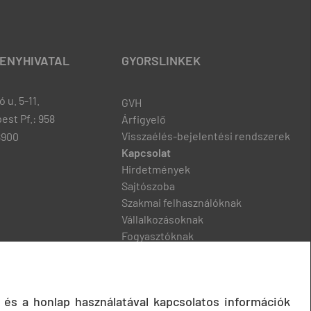
ENYHIVATAL
GYORSLINKEK
 u. 5-11.
GVH
est Pf.: 958
Árfigyelő
Visszaélés-bejelentési rendszerek
8900
Kapcsolat
Hirdetmények
Sajtószoba
Szakmai felhasználóknak
Vállalkozásoknak
Fogyasztóknak
Podcast
 és a honlap használatával kapcsolatos információk