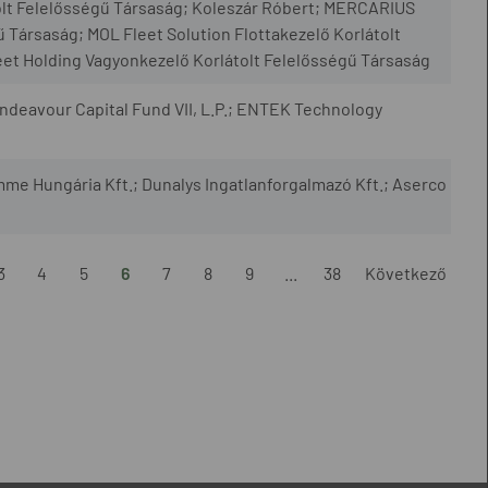
olt Felelősségű Társaság; Koleszár Róbert; MERCARIUS
 Társaság; MOL Fleet Solution Flottakezelő Korlátolt
et Holding Vagyonkezelő Korlátolt Felelősségű Társaság
 Endeavour Capital Fund VII, L.P.; ENTEK Technology
mme Hungária Kft.; Dunalys Ingatlanforgalmazó Kft.; Aserco
3
4
5
6
7
8
9
...
38
Következő