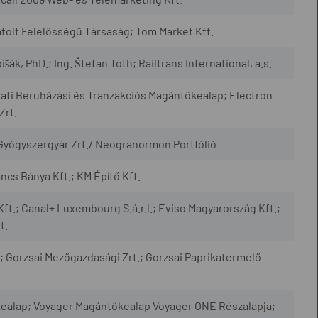
olt Felelősségű Társaság; Tom Market Kft.
šák, PhD.; Ing. Štefan Tóth; Railtrans International, a.s.
lati Beruházási és Tranzakciós Magántőkealap; Electron
Zrt.
 Gyógyszergyár Zrt./ Neogranormon Portfólió
cs Bánya Kft.; KM Építő Kft.
Kft.; Canal+ Luxembourg S.á.r.l.; Eviso Magyarország Kft.;
t.
 Gorzsai Mezőgazdasági Zrt.; Gorzsai Paprikatermelő
ealap; Voyager Magántőkealap Voyager ONE Részalapja;