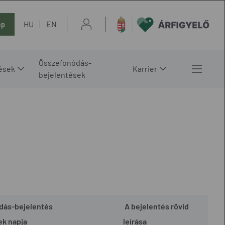
HU
EN
ép
Összefonódás-
ések
Karrier
bejelentések
dás-bejelentés
A bejelentés rövid
k napja
leírása