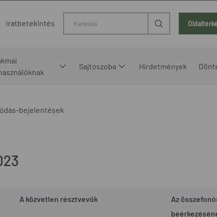
Kereső
Iratbetekintés
Oldaltérk
akmai
Sajtószoba
Hirdetmények
Dönt
lhasználóknak
ódás-bejelentések
023
A közvetlen résztvevők
Az összefonó
beérkezéséne