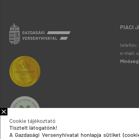
PIACI 
telefon: 
e-mail: 
Minőségb
Cookie tájékoztató
Tisztelt látogatónk!
A Gazdasági Versenyhivatal honlapja sütiket (cook