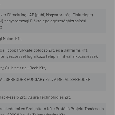
.
over Försakrings AB (publ) Magyarországi Fióktelepe;
l) Magyarországi Fióktelepe egészségbiztosítási
sz
i Malom Kft.
allicoop Pulykafeldolgozó Zrt. és a Gallfarms Kft.
tenyésztéssel foglalkozó telep, mint vállalkozásrészek
; S u b t e r r a - Raab Kft.
METAL SHREDDER HUNGARY Zrt.; A METAL SHREDDER
ap-kezelő Zrt.; Asura Technologies Zrt.
skedelmi és Szolgáltató Kft.; Profólió Projekt Tanácsadó
ocall 2009 Web- és Telemarketing Kft.