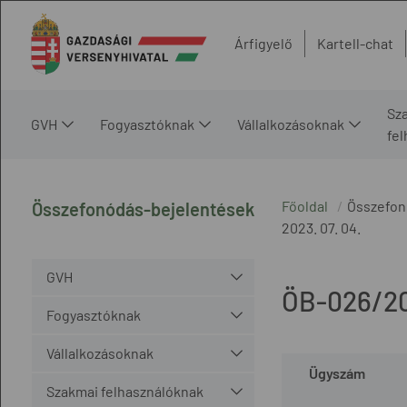
Árfigyelő
Kartell-chat
Sz
GVH
Fogyasztóknak
Vállalkozásoknak
fe
Főoldal
Összefon
Összefonódás-bejelentések
2023. 07. 04.
GVH
ÖB-026/2
Fogyasztóknak
Vállalkozásoknak
Ügyszám
Szakmai felhasználóknak