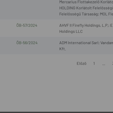
Mercarius Flottakezelő Korlát
HOLDING Korlátolt Felelősségű
Felelősségű Társaság; MOL Fle
ÖB-57/2024
AHVF II Firefly Holdings, L.P.;
Holdings LLC
ÖB-56/2024
ADM International Sarl; Vanda
Kft.
Előző
1
...