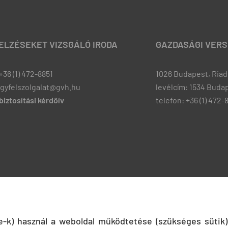
JELZÉSEKET VIZSGÁLÓ IRODA
GAZDASÁGI VERS
+36 (1) 472-8851
1026 Budapest, Riadó
ugyfelszolgalat@gvh.hu
levélcím: 1534 Budap
iztosítási kérdőív
telefon: +36 (1) 472-
ie-k) használ a weboldal működtetése (szükséges sütik)