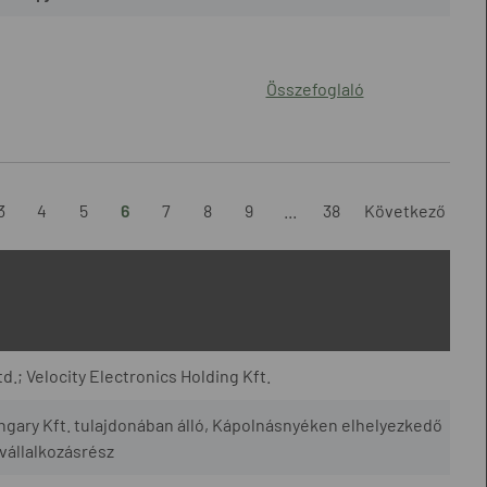
Összefoglaló
3
4
5
6
7
8
9
...
38
Következő
td.; Velocity Electronics Holding Kft.
ngary Kft. tulajdonában álló, Kápolnásnyéken elhelyezkedő
vállalkozásrész