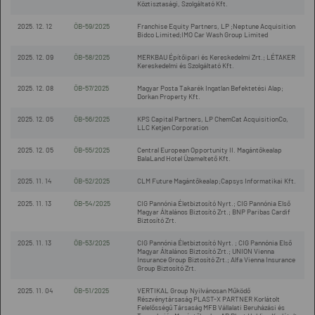
Köztisztasági, Szolgáltató Kft.
2025. 12. 12
ÖB-59/2025
Franchise Equity Partners, LP ;Neptune Acquisition
Bidco Limited;IMO Car Wash Group Limited
2025. 12. 09
ÖB-58/2025
MERKBAU Építőipari és Kereskedelmi Zrt.; LÉTAKER
Kereskedelmi és Szolgáltató Kft.
2025. 12. 08
ÖB-57/2025
Magyar Posta Takarék Ingatlan Befektetési Alap;
Dorkan Property Kft.
2025. 12. 05
ÖB-56/2025
KPS Capital Partners, LP ChemCat AcquisitionCo,
LLC Ketjen Corporation
2025. 12. 05
ÖB-55/2025
Central European Opportunity II. Magántőkealap
BalaLand Hotel Üzemeltető Kft.
2025. 11. 14
ÖB-52/2025
CLM Future Magántőkealap;Capsys Informatikai Kft.
2025. 11. 13
ÖB-54/2025
CIG Pannónia Életbiztosító Nyrt.; CIG Pannónia Első
Magyar Általános Biztosító Zrt.; BNP Paribas Cardif
Biztosító Zrt.
2025. 11. 13
ÖB-53/2025
CIG Pannónia Életbiztosító Nyrt. ; CIG Pannónia Első
Magyar Általános Biztosító Zrt.; UNION Vienna
Insurance Group Biztosító Zrt.; Alfa Vienna Insurance
Group Biztosító Zrt.
2025. 11. 04
ÖB-51/2025
VERTIKAL Group Nyilvánosan Működő
Részvénytársaság PLAST-X PARTNER Korlátolt
Felelősségű Társaság MFB Vállalati Beruházási és