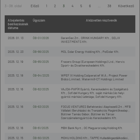
3 - 38. oldal
Előző
1
2
3
4
5
6
...
38
Következő
A bejelentés
Ügyszám
A közvetlen résztvevők
beérkezésének
dátuma
2026. 01. 13
ÖB-01/2026
GaranSec Zrt., ORINK HUNGARY Kft., SELIX
INVESTMENTS Kft.
2025. 12. 23
ÖB-66/2025
MOL Solar Energy Holding Kft.; PolSolar Kft.
2025. 12. 19
ÖB-65/2025
Frasers Group (European Holdings) Ltd.; Hervis
Sport- és Divatkereskedelmi Kft.
2025. 12. 18
ÖB-64/2025
WPEF IX Holding Coöperatief W.A.; Project Power
Bidco Limited ; Watermill-CT Holdings Limited
2025. 12. 16
ÖB-62/2025
VAJDA-PAPÍR Gyártó, Kereskedelmi és Szolgáltató
Kft.; Sofidel Hungary Kft. saját márkás (és helyi
gyártói márkás) üzletága; Sofidel Hungary Kft.
2025. 12. 16
ÖB-63/2025
FOCUS VENTURES Befektetési Alapkezelő Zrt.; MFB
Vállalati Beruházási és Tranzakciós Magántőkealap ;
Büttner Tamás Gábor; Büttner és Társai
Szerszámelemgyártó és Kereskedelmi Kft.
2025. 12. 16
ÖB-61/2025
MBH Bank Nyrt.; OC Magyarország Holding Kft.
2025. 12. 15
ÖB-60/2025
MOHU HOLDING Kft.; TAPPE Hulladékgazdálkodási,