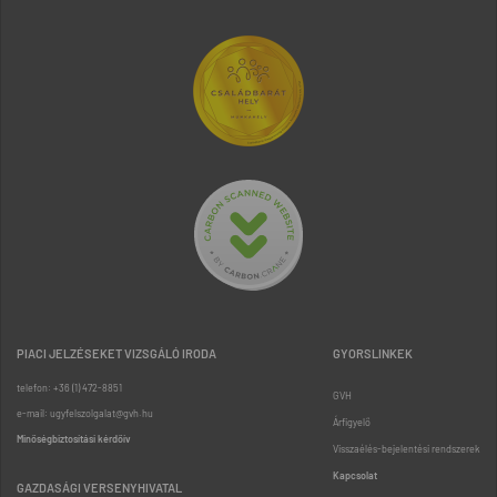
PIACI JELZÉSEKET VIZSGÁLÓ IRODA
GYORSLINKEK
telefon: +36 (1) 472-8851
GVH
e-mail: ugyfelszolgalat@gvh.hu
Árfigyelő
Minőségbiztosítási kérdőív
Visszaélés-bejelentési rendszerek
Kapcsolat
GAZDASÁGI VERSENYHIVATAL