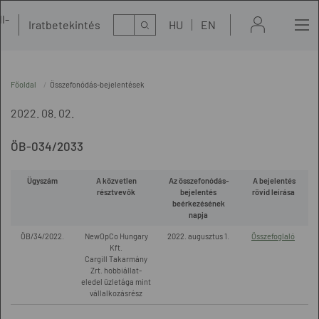
l-
Kereső
Iratbetekintés
HU
EN
t
Főoldal
Összefonódás-bejelentések
2022. 08. 02.
ÖB-034/2033
Ügyszám
A közvetlen
Az összefonódás-
A bejelentés
résztvevők
bejelentés
rövid leírása
beérkezésének
napja
ÖB/34/2022.
NewOpCo Hungary
2022. augusztus 1.
Összefoglaló
Kft.
Cargill Takarmány
Zrt. hobbiállat-
eledel üzletága mint
vállalkozásrész