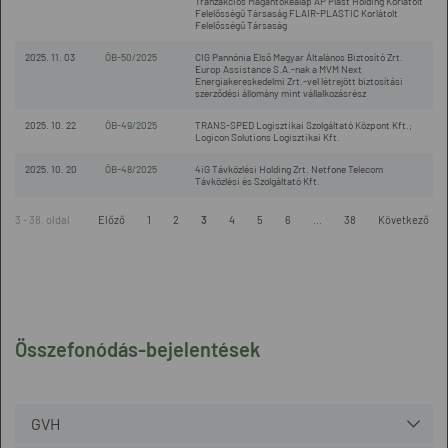
Tranzakciós Magántőkealap AP Plast Holding Korlátolt
Felelősségű Társaság FLAIR-PLASTIC Korlátolt
Felelősségű Társaság
2025. 11. 03
ÖB-50/2025
CIG Pannónia Első Magyar Általános Biztosító Zrt.
Europ Assistance S.A.-nak a MVM Next
Energiakereskedelmi Zrt.-vel létrejött biztosítási
szerződési állomány mint vállalkozásrész
2025. 10. 22
ÖB-49/2025
TRANS-SPED Logisztikai Szolgáltató Központ Kft.;
Logicon Solutions Logisztikai Kft.
2025. 10. 20
ÖB-48/2025
4iG Távközlési Holding Zrt. Netfone Telecom
Távközlési és Szolgáltató Kft.
3 - 38. oldal
Előző
1
2
3
4
5
6
...
38
Következő
Összefonódás-bejelentések
GVH