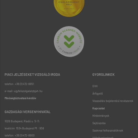
PIACI JELZÉSEKET VIZSGÁLÓ IRODA
GYORSLINKEK
telefon: +36 (1) 472-8851
GVH
e-mail: ugyfelszolgalat@gvh.hu
Árfigyelő
Minőségbiztosítási kérdőív
Visszaélés-bejelentési rendszerek
Kapcsolat
GAZDASÁGI VERSENYHIVATAL
Hirdetmények
1026 Budapest, Riadó u. 5-11.
Sajtószoba
levélcím: 1534 Budapest Pf.: 958
Szakmai felhasználóknak
telefon: +36 (1) 472-8900
Vállalkozásoknak