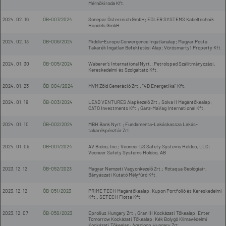
Mérnökiroda Kft.
2024. 02. 16
ÖB-007/2024
Sonepar Österreich GmbH; EDLER SYSTEMS Kabeltechnik
Handels GmbH
2024. 02. 13
ÖB-006/2024
Middle-Europe Convergence Ingatlanalap; Magyar Posta
Takarék Ingatlan Befektetési Alap; Vörösmarty1 Property Kft.
2024. 01. 30
ÖB-005/2024
Waberer’s International Nyrt.; Petrolsped Szállítmányozási,
Kereskedelmi és Szolgáltató Kft.
2024. 01. 23
ÖB-004/2024
MVM Zöld Generáció Zrt.; "4D Energetika" Kft.
2024. 01. 19
ÖB-003/2024
LEAD VENTURES Alapkezelő Zrt.; Solva II Magántőkealap;
CATO Investments Kft.; Ganz-MaVag International Kft.
2024. 01. 10
ÖB-002/2024
MBH Bank Nyrt.; Fundamenta-Lakáskassza Lakás-
takarékpénztár Zrt.
2024. 01. 05
ÖB-001/2024
AV Bidco, Inc.; Veoneer US Safety Systems Holdco, LLC;
Veoneer Safety Systems Holdco, AB
2023. 12. 12
ÖB-052/2023
Magyar Nemzeti Vagyonkezelő Zrt.; Rotaqua Geológiai-,
Bányászati Kutató Mélyfúró Kft.
2023. 12. 12
ÖB-051/2023
PRIME TECH Magántőkealap; Kupon Portfolió és Kereskedelmi
Kft.; SETECH Flotta Kft.
2023. 12. 07
ÖB-050/2023
Eprolius Hungary Zrt.; Gran III Kockázati Tőkealap; Enter
Tomorrow Kockázati Tőkealap; Kék Bolygó Klímavédelmi
Kockázati Tőkealap; Agroloop Hungary Zrt.