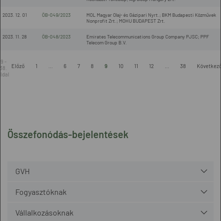
2023. 12. 01
ÖB-049/2023
MOL Magyar Olaj- és Gázipari Nyrt.; BKM Budapesti Közművek
Nonprofit Zrt.; MOHU BUDAPEST Zrt.
2023. 11. 28
ÖB-048/2023
Emirates Telecommunications Group Company PJSC; PPF
Telecom Group B.V.
9 -
Előző
1
...
6
7
8
9
10
11
12
...
38
Következ
38.
ldal
Összefonódás-bejelentések
GVH
Fogyasztóknak
Vállalkozásoknak