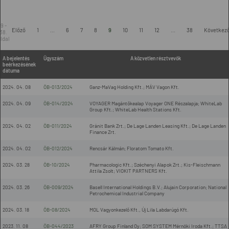
9 -
Előző
1
...
6
7
8
9
10
11
12
...
38
Következ
38.
ldal
A bejelentés
Ügyszám
A közvetlen résztvevők
beérkezésének
dátuma
2024. 04. 08
ÖB-013/2024
Ganz-MaVag Holding Kft.; MÁV Vagon Kft.
2024. 04. 09
ÖB-014/2024
VOYAGER Magántőkealap Voyager ONE Részalapja; WhiteLab
Group Kft.; WhiteLab Health Stations Kft.
2024. 04. 02
ÖB-011/2024
Gránit Bank Zrt.; De Lage Landen Leasing Kft.; De Lage Landen
Finance Zrt.
2024. 04. 02
ÖB-012/2024
Rencsár Kálmán; Floratom Tomato Kft.
2024. 03. 28
ÖB-10/2024
Pharmacologic Kft.; Széchenyi Alapok Zrt.; Kis-Fleischmann
Attila Zsolt; VIOKIT PARTNERS Kft.
2024. 03. 26
ÖB-009/2024
Basell International Holdings B.V.; Alujain Corporation; National
Petrochemical Industrial Company
2024. 03. 18
ÖB-08/2024
MOL Vagyonkezelő Kft., Új Lila Labdarúgó Kft.
2023. 11. 08
ÖB-044/2023
AFRY Group Finland Oy; SOM SYSTEM Mérnöki Iroda Kft.; TTSA