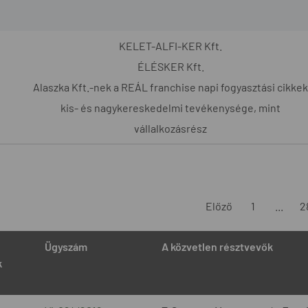
KELET-ALFI-KER Kft.
ÉLÉSKER Kft.
Alaszka Kft.-nek a REÁL franchise napi fogyasztási cikkek
kis- és nagykereskedelmi tevékenysége, mint
vállalkozásrész
Előző
1
...
2
Ügyszám
A közvetlen résztvevők
k