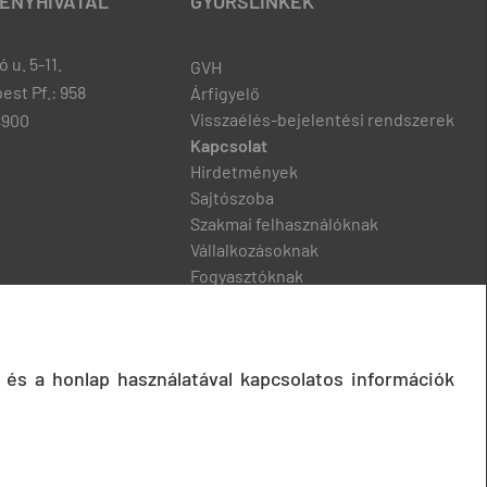
ENYHIVATAL
GYORSLINKEK
 u. 5-11.
GVH
est Pf.: 958
Árfigyelő
Visszaélés-bejelentési rendszerek
8900
Kapcsolat
Hirdetmények
Sajtószoba
Szakmai felhasználóknak
Vállalkozásoknak
Fogyasztóknak
Podcast
 és a honlap használatával kapcsolatos információk
© 2020 Gazdasági Versenyhivatal