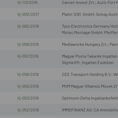
Vj-113/2016
Carnet-Invest Zrt.; Autó-Fort K
Vj-002/2017
Platin 1291. GmbH; Solvay Ac
Vj-062/2016
Tyco Electronics Germany Ho
Motec Montage GmbH; Pfeiffer
Vj-058/2016
Mediaworks Hungary Zrt.; Pann
Vj-057/2016
Magyar Posta Takarék Ingatla
Sigma Kft. Ingatlan Eszközei
Vj-056/2016
CEE Transport Holding B.V.; Wa
Vj-055/2016
MVM Magyar Villamos Művek Zrt
Vj-053/2016
Optimum-Delta Ingatlanbefekte
Vj-052/2016
IMMOFINANZ AG; CA Immobilie