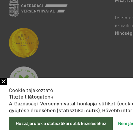
PIACI 
telefon: 
e-mail: 
Minőségb
Cookie tájékoztató
Tisztelt látogatónk!
A Gazdasági Versenyhivatal honlapja sütiket (cook
gyűjtése érdekében (statisztikai sütik). Bővebb infor
Hozzájárulok a statisztikai sütik kezeléséhez
Nem jár
Impresszum
Adatkezelési tájékoztatók
Akadálymentesítési 