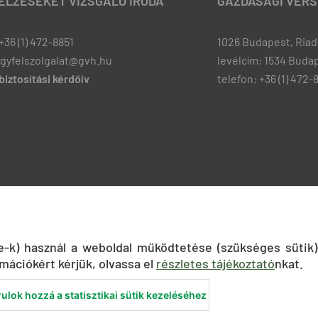
JELZÉSEKET VIZSGÁLÓ IRODA
GAZDASÁGI VERS
+36 (1) 472-8851
1026 Budapest, Riadó
ugyfelszolgalat@gvh.hu
levélcím: 1534 Budap
iztosítási kérdőív
telefon: +36 (1) 472-
ie-k) használ a weboldal működtetése (szükséges sütik)
mációkért kérjük, olvassa el
részletes tájékoztató
nkat.
ulok hozzá a statisztikai sütik kezeléséhez
nyilatkozat
Közadatkereső
Süti beállítások
ÁSZF