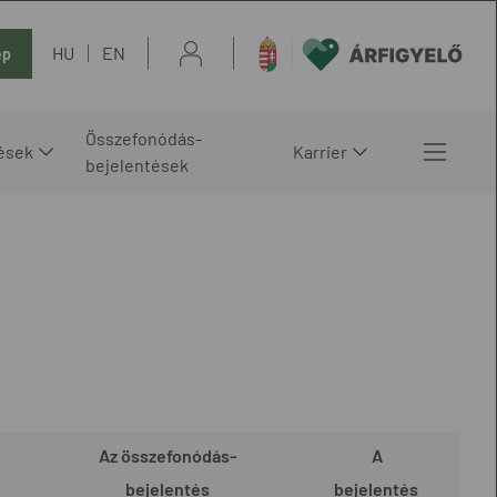
HU
EN
ép
Összefonódás-
ések
Karrier
bejelentések
Az összefonódás-
A
bejelentés
bejelentés