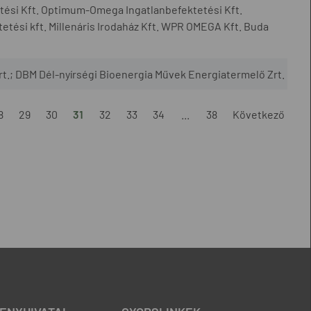
tési Kft. Optimum-Omega Ingatlanbefektetési Kft.
tési kft. Millenáris Irodaház Kft. WPR OMEGA Kft. Buda
rt.; DBM Dél-nyírségi Bioenergia Művek Energiatermelő Zrt.
8
29
30
31
32
33
34
...
38
Következő