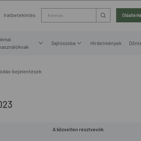
Kereső
Iratbetekintés
Oldaltérk
akmai
Sajtószoba
Hirdetmények
Dönt
lhasználóknak
ódás-bejelentések
023
A közvetlen résztvevők