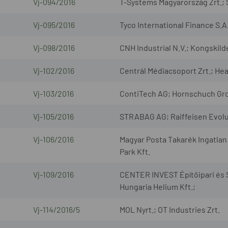
Vj-094/2016
T-Systems Magyarország Zrt.
Vj-095/2016
Tyco International Finance S.A
Vj-098/2016
CNH Industrial N.V.; Kongskild
Vj-102/2016
Centrál Médiacsoport Zrt.; Hea
Vj-103/2016
ContiTech AG; Hornschuch G
Vj-105/2016
STRABAG AG; Raiffeisen Evol
Vj-106/2016
Magyar Posta Takarék Ingatlan
Park Kft.
Vj-109/2016
CENTER INVEST Építőipari és S
Hungaria Helium Kft.;
Vj-114/2016/5
MOL Nyrt.; OT Industries Zrt.