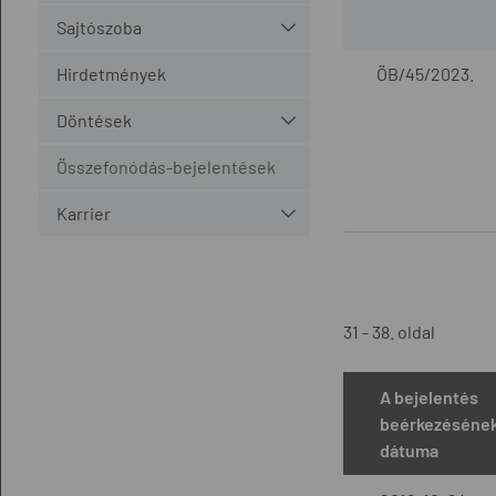
Sajtószoba
Hirdetmények
ÖB/45/2023.
Döntések
Összefonódás-bejelentések
Karrier
31 - 38. oldal
A bejelentés
beérkezéséne
dátuma