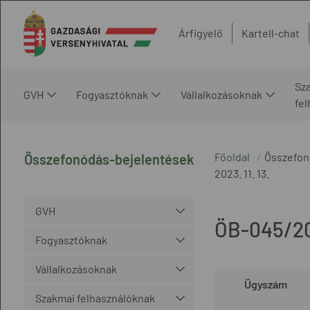
Árfigyelő
Kartell-chat
Sz
GVH
Fogyasztóknak
Vállalkozásoknak
fe
Főoldal
Összefon
Összefonódás-bejelentések
2023. 11. 13.
GVH
ÖB-045/2
Fogyasztóknak
Vállalkozásoknak
Ügyszám
Szakmai felhasználóknak