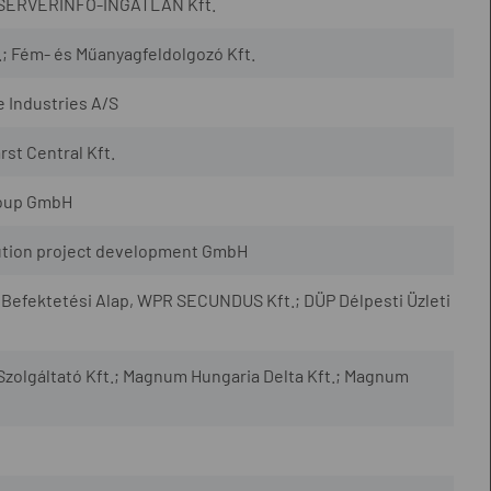
; SERVERINFO-INGATLAN Kft.
.; Fém- és Műanyagfeldolgozó Kft.
e Industries A/S
rst Central Kft.
roup GmbH
ution project development GmbH
 Befektetési Alap, WPR SECUNDUS Kft.; DÜP Délpesti Üzleti
zolgáltató Kft.; Magnum Hungaria Delta Kft.; Magnum