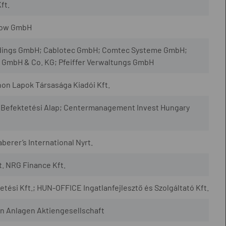
ft.
etow GmbH
ldings GmbH; Cablotec GmbH; Comtec Systeme GmbH;
 GmbH & Co. KG; Pfeiffer Verwaltungs GmbH
on Lapok Társasága Kiadói Kft.
n Befektetési Alap; Centermanagement Invest Hungary
berer’s International Nyrt.
. NRG Finance Kft.
tési Kft.; HUN-OFFICE Ingatlanfejlesztő és Szolgáltató Kft.
n Anlagen Aktiengesellschaft