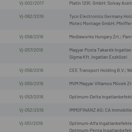
Vj-002/2017
Platin 1291. GmbH; Solvay Ac
Vj-062/2016
Tyco Electronics Germany Ho
Motec Montage GmbH; Pfeiffer
Vj-058/2016
Mediaworks Hungary Zrt.; Pann
Vj-057/2016
Magyar Posta Takarék Ingatla
Sigma Kft. Ingatlan Eszközei
Vj-056/2016
CEE Transport Holding B.V.; Wa
Vj-055/2016
MVM Magyar Villamos Művek Zrt
Vj-053/2016
Optimum-Delta Ingatlanbefekte
Vj-052/2016
IMMOFINANZ AG; CA Immobilie
Vj-051/2016
Optimum-Alfa Ingatlanbefekte
Optimum-Penta Ingatlanbefekte