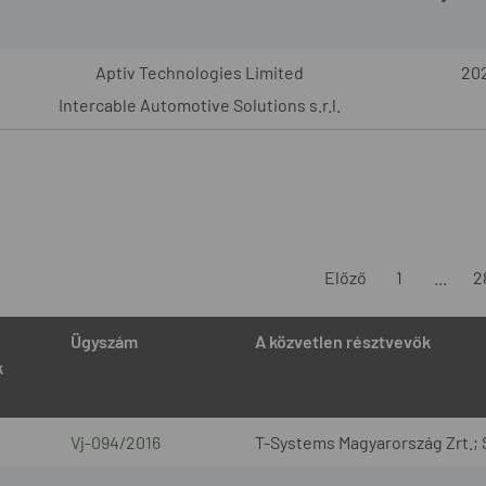
Aptiv Technologies Limited
202
Intercable Automotive Solutions s.r.l.
Előző
1
...
2
Ügyszám
A közvetlen résztvevők
k
Vj-094/2016
T-Systems Magyarország Zrt.