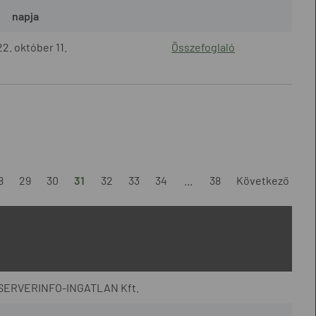
napja
2. október 11.
Összefoglaló
8
29
30
31
32
33
34
...
38
Következő
; SERVERINFO-INGATLAN Kft.