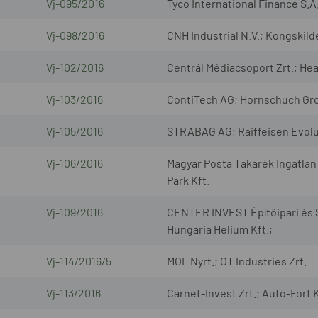
Vj-095/2016
Tyco International Finance S.A
Vj-098/2016
CNH Industrial N.V.; Kongskild
Vj-102/2016
Centrál Médiacsoport Zrt.; Hea
Vj-103/2016
ContiTech AG; Hornschuch G
Vj-105/2016
STRABAG AG; Raiffeisen Evol
Vj-106/2016
Magyar Posta Takarék Ingatlan
Park Kft.
Vj-109/2016
CENTER INVEST Építőipari és S
Hungaria Helium Kft.;
Vj-114/2016/5
MOL Nyrt.; OT Industries Zrt.
Vj-113/2016
Carnet-Invest Zrt.; Autó-Fort K