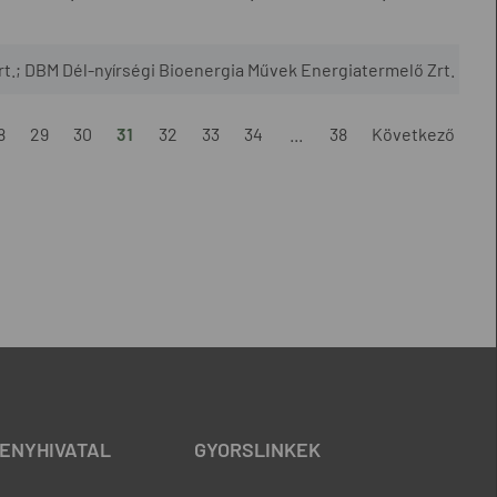
rt.; DBM Dél-nyírségi Bioenergia Művek Energiatermelő Zrt.
8
29
30
31
32
33
34
...
38
Következő
ENYHIVATAL
GYORSLINKEK