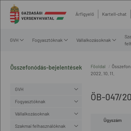
Árfigyelő
Kartell-chat
Sz
GVH
Fogyasztóknak
Vállalkozásoknak
fe
Főoldal
Összefon
Összefonódás-bejelentések
2022. 10. 11.
GVH
ÖB-047/2
Fogyasztóknak
Vállalkozásoknak
Ügyszám
Szakmai felhasználóknak