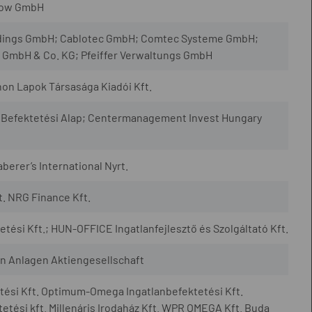
etow GmbH
ldings GmbH; Cablotec GmbH; Comtec Systeme GmbH;
 GmbH & Co. KG; Pfeiffer Verwaltungs GmbH
on Lapok Társasága Kiadói Kft.
n Befektetési Alap; Centermanagement Invest Hungary
berer’s International Nyrt.
. NRG Finance Kft.
tési Kft.; HUN-OFFICE Ingatlanfejlesztő és Szolgáltató Kft.
n Anlagen Aktiengesellschaft
tési Kft. Optimum-Omega Ingatlanbefektetési Kft.
tési kft. Millenáris Irodaház Kft. WPR OMEGA Kft. Buda