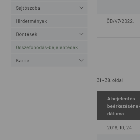
Sajtószoba
Hirdetmények
ÖB/47/2022.
Döntések
Összefonódás-bejelentések
Karrier
31 - 38. oldal
A bejelentés
beérkezéséne
dátuma
2016. 10. 24