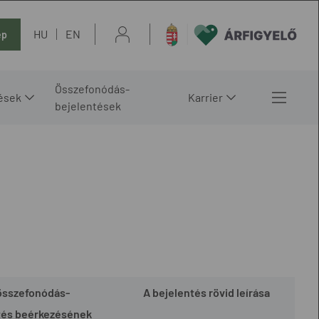
HU
EN
ép
Összefonódás-
ések
Karrier
bejelentések
összefonódás-
A bejelentés rövid leírása
tés beérkezésének