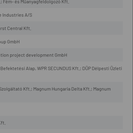
.; Fém- és Műanyagfeldolgozó Kft.
e Industries A/S
rst Central Kft.
roup GmbH
ution project development GmbH
 Befektetési Alap, WPR SECUNDUS Kft.; DÜP Délpesti Üzleti
zolgáltató Kft.; Magnum Hungaria Delta Kft.; Magnum
ft.