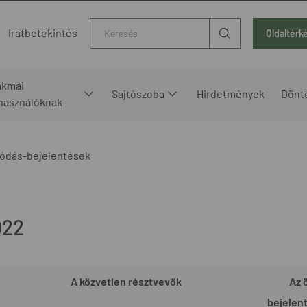
Kereső
Iratbetekintés
Oldaltérk
akmai
Sajtószoba
Hirdetmények
Dönt
lhasználóknak
ódás-bejelentések
022
A közvetlen résztvevők
Az 
bejelen