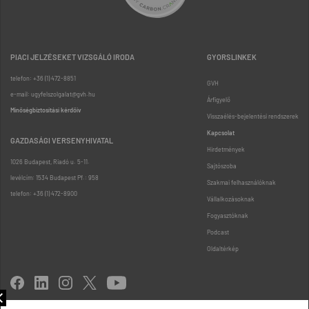
PIACI JELZÉSEKET VIZSGÁLÓ IRODA
GYORSLINKEK
telefon: +36 (1) 472-8851
GVH
e-mail: ugyfelszolgalat@gvh.hu
Árfigyelő
Minőségbiztosítási kérdőív
Visszaélés-bejelentési rendszerek
Kapcsolat
GAZDASÁGI VERSENYHIVATAL
Hirdetmények
1026 Budapest, Riadó u. 5-11.
Sajtószoba
levélcím: 1534 Budapest Pf.: 958
Szakmai felhasználóknak
telefon: +36 (1) 472-8900
Vállalkozásoknak
Fogyasztóknak
Podcast
Oldaltérkép