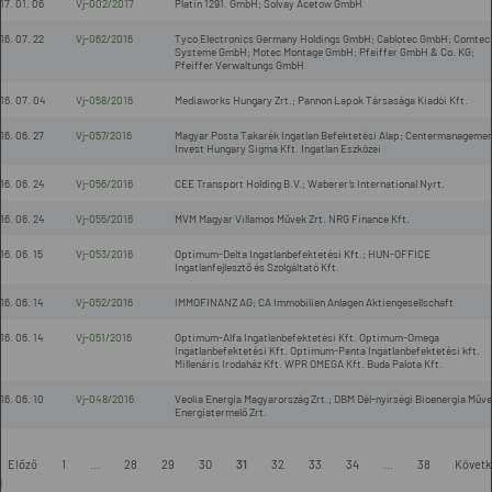
17. 01. 06
Vj-002/2017
Platin 1291. GmbH; Solvay Acetow GmbH
16. 07. 22
Vj-062/2016
Tyco Electronics Germany Holdings GmbH; Cablotec GmbH; Comtec
Systeme GmbH; Motec Montage GmbH; Pfeiffer GmbH & Co. KG;
Pfeiffer Verwaltungs GmbH
16. 07. 04
Vj-058/2016
Mediaworks Hungary Zrt.; Pannon Lapok Társasága Kiadói Kft.
16. 06. 27
Vj-057/2016
Magyar Posta Takarék Ingatlan Befektetési Alap; Centermanageme
Invest Hungary Sigma Kft. Ingatlan Eszközei
16. 06. 24
Vj-056/2016
CEE Transport Holding B.V.; Waberer’s International Nyrt.
16. 06. 24
Vj-055/2016
MVM Magyar Villamos Művek Zrt. NRG Finance Kft.
16. 06. 15
Vj-053/2016
Optimum-Delta Ingatlanbefektetési Kft.; HUN-OFFICE
Ingatlanfejlesztő és Szolgáltató Kft.
16. 06. 14
Vj-052/2016
IMMOFINANZ AG; CA Immobilien Anlagen Aktiengesellschaft
16. 06. 14
Vj-051/2016
Optimum-Alfa Ingatlanbefektetési Kft. Optimum-Omega
Ingatlanbefektetési Kft. Optimum-Penta Ingatlanbefektetési kft.
Millenáris Irodaház Kft. WPR OMEGA Kft. Buda Palota Kft.
16. 06. 10
Vj-048/2016
Veolia Energia Magyarország Zrt.; DBM Dél-nyírségi Bioenergia Műv
Energiatermelő Zrt.
Előző
1
...
28
29
30
31
32
33
34
...
38
Követk
l