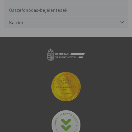
Összefonódás-bejelentések
Karrier