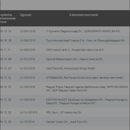
l
bejelentés
Ügyszám
A közvetlen résztvevők
érkezésének
tuma
16. 10. 24
Vj-094/2016
T-Systems Magyarország Zrt.; SERVERINFO-INGATLAN Kft.
16. 10. 25
Vj-095/2016
Tyco International Finance S.A.; Fém- és Műanyagfeldolgozó Kft.
16. 11. 11
Vj-098/2016
CNH Industrial N.V.; Kongskilde Industries A/S
16. 12. 06
Vj-102/2016
Centrál Médiacsoport Zrt.; Hearst Central Kft.
16. 12. 07
Vj-103/2016
ContiTech AG; Hornschuch Group GmbH
16. 12. 12
Vj-105/2016
STRABAG AG; Raiffeisen Evolution project development GmbH
16. 12. 13
Vj-106/2016
Magyar Posta Takarék Ingatlan Befektetési Alap, WPR SECUNDUS
Kft.; DÜP Délpesti Üzleti Park Kft.
16. 12. 20
Vj-109/2016
CENTER INVEST Építőipari és Szolgáltató Kft.; Magnum Hungaria
Delta Kft.; Magnum Hungaria Helium Kft.;
16. 12. 23
Vj-114/2016/5
MOL Nyrt.; OT Industries Zrt.
16. 12. 23
Vj-113/2016
Carnet-Invest Zrt.; Autó-Fort Kft.