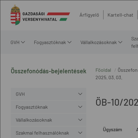
Árfigyelő
Kartell-chat
Sz
GVH
Fogyasztóknak
Vállalkozásoknak
fe
Főoldal
Összefon
Összefonódás-bejelentések
2025. 03. 03.
GVH
ÖB-10/20
Fogyasztóknak
Vállalkozásoknak
Ügyszám
Szakmai felhasználóknak