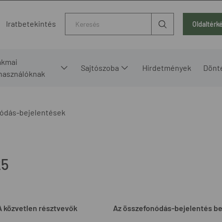
Kereső
Iratbetekintés
Oldaltérk
akmai
Sajtószoba
Hirdetmények
Dönt
lhasználóknak
ódás-bejelentések
25
A közvetlen résztvevők
Az összefonódás-bejelentés b