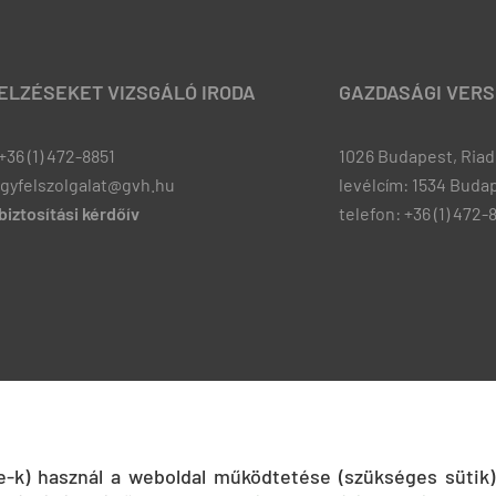
JELZÉSEKET VIZSGÁLÓ IRODA
GAZDASÁGI VERS
+36 (1) 472-8851
1026 Budapest, Riadó
ugyfelszolgalat@gvh.hu
levélcím: 1534 Budap
iztosítási kérdőív
telefon: +36 (1) 472-
ie-k) használ a weboldal működtetése (szükséges sütik)