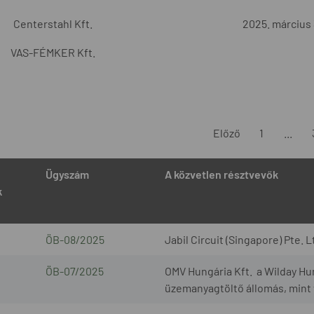
Centerstahl Kft.
2025. március 
VAS-FÉMKER Kft.
Előző
1
...
Ügyszám
A közvetlen résztvevők
k
ÖB-08/2025
Jabil Circuit (Singapore) Pte. L
ÖB-07/2025
OMV Hungária Kft. a Wilday Hu
üzemanyagtöltő állomás, mint 