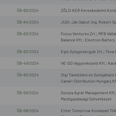
ÖB-65/2024
ZÖLD-KER Kereskedelmi Korlát
ÖB-64/2024
JUDr. Ján Sabol; Ing. Robert Spi
ÖB-63/2024
Focus Ventures Zrt.; MFB Válla
Balance Kft.; Electron Battery 
ÖB-62/2024
Egis Gyógyszergyár Zrt.; Teva
ÖB-49/2024
HE-DO Vagyonkezelő Kft.; Karan
ÖB-60/2024
Digi Távközlési és Szolgáltató 
Canal+ Distribution Hungary Kf
ÖB-59/2024
Gorzsa Agrár Management Kft.;
Mezőgazdasági Szövetkezet
ÖB-58/2024
Enter Tomorrow Kockázati Tők