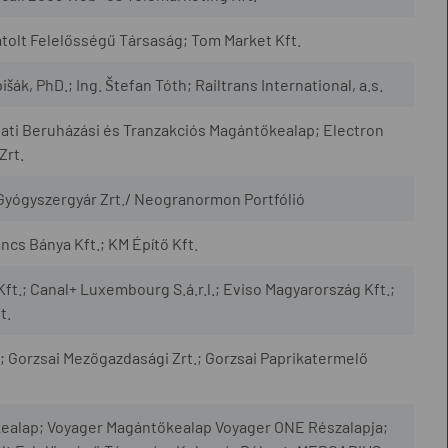
olt Felelősségű Társaság; Tom Market Kft.
šák, PhD.; Ing. Štefan Tóth; Railtrans International, a.s.
lati Beruházási és Tranzakciós Magántőkealap; Electron
Zrt.
 Gyógyszergyár Zrt./ Neogranormon Portfólió
cs Bánya Kft.; KM Építő Kft.
Kft.; Canal+ Luxembourg S.á.r.l.; Eviso Magyarország Kft.;
t.
 Gorzsai Mezőgazdasági Zrt.; Gorzsai Paprikatermelő
ealap; Voyager Magántőkealap Voyager ONE Részalapja;