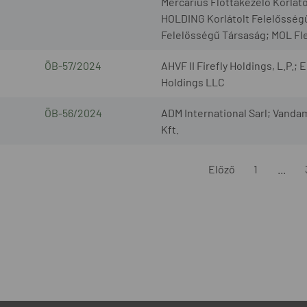
Mercarius Flottakezelő Korlát
HOLDING Korlátolt Felelősségű
Felelősségű Társaság; MOL Fle
ÖB-57/2024
AHVF II Firefly Holdings, L.P.;
Holdings LLC
ÖB-56/2024
ADM International Sarl; Vanda
Kft.
Előző
1
...