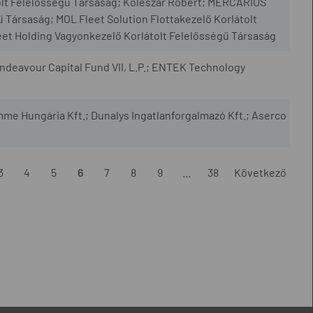
olt Felelősségű Társaság; Koleszár Róbert; MERCARIUS
 Társaság; MOL Fleet Solution Flottakezelő Korlátolt
et Holding Vagyonkezelő Korlátolt Felelősségű Társaság
 Endeavour Capital Fund VII, L.P.; ENTEK Technology
mme Hungária Kft.; Dunalys Ingatlanforgalmazó Kft.; Aserco
3
4
5
6
7
8
9
...
38
Következő