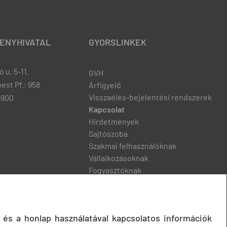
ENYHIVATAL
GYORSLINKEK
 u. 5-11.
GVH
est Pf.: 958
Árfigyelő
Visszaélés-bejelentési rendszerek
8900
Kapcsolat
Hirdetmények
Sajtószoba
Szakmai felhasználóknak
Vállalkozásoknak
Fogyasztóknak
Podcast
 és a honlap használatával kapcsolatos információk