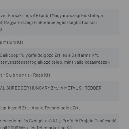
.
over Försakrings AB (publ) Magyarországi Fióktelepe;
l) Magyarországi Fióktelepe egészségbiztosítási
sz
i Malom Kft.
allicoop Pulykafeldolgozó Zrt. és a Gallfarms Kft.
tenyésztéssel foglalkozó telep, mint vállalkozásrészek
; S u b t e r r a - Raab Kft.
METAL SHREDDER HUNGARY Zrt.; A METAL SHREDDER
ap-kezelő Zrt.; Asura Technologies Zrt.
skedelmi és Szolgáltató Kft.; Profólió Projekt Tanácsadó
ocall 2009 Web- és Telemarketing Kft.