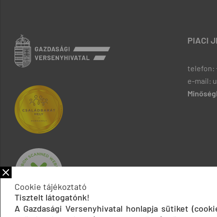
PIACI 
telefon: 
e-mail: 
Minőségb
Cookie tájékoztató
Tisztelt látogatónk!
A Gazdasági Versenyhivatal honlapja sütiket (cook