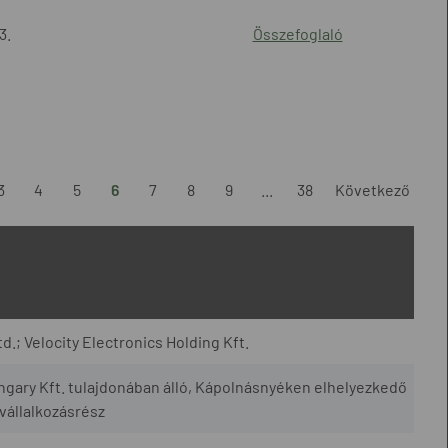
3.
Összefoglaló
3
4
5
6
7
8
9
...
38
Következő
td.; Velocity Electronics Holding Kft.
ngary Kft. tulajdonában álló, Kápolnásnyéken elhelyezkedő
vállalkozásrész