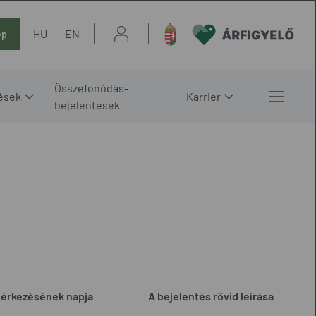
HU
EN
ép
Összefonódás-
ések
Karrier
bejelentések
eérkezésének napja
A bejelentés rövid leírása