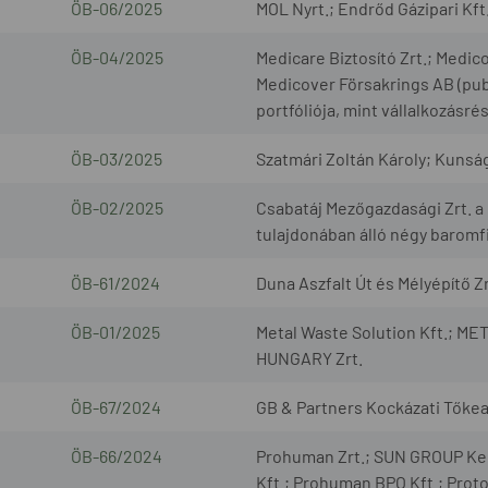
ÖB-06/2025
MOL Nyrt.; Endrőd Gázipari Kft
ÖB-04/2025
Medicare Biztosító Zrt.; Medic
Medicover Försakrings AB (pub
portfóliója, mint vállalkozásré
ÖB-03/2025
Szatmári Zoltán Károly; Kunság
ÖB-02/2025
Csabatáj Mezőgazdasági Zrt. a G
tulajdonában álló négy baromfi
ÖB-61/2024
Duna Aszfalt Út és Mélyépítő Zrt.
ÖB-01/2025
Metal Waste Solution Kft.; 
HUNGARY Zrt.
ÖB-67/2024
GB & Partners Kockázati Tőkeal
ÖB-66/2024
Prohuman Zrt.; SUN GROUP Kere
Kft.; Prohuman BPO Kft.; Prot