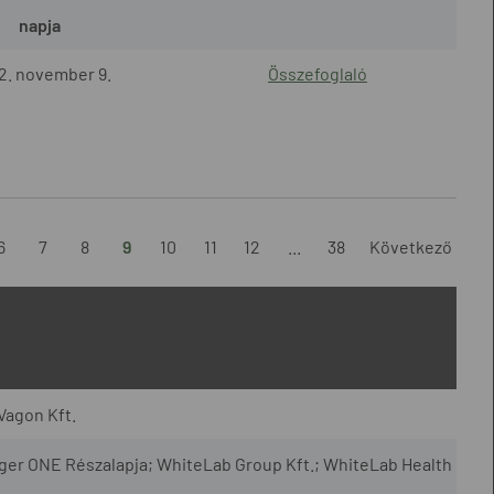
napja
2. november 9.
Összefoglaló
6
7
8
9
10
11
12
...
38
Következő
Vagon Kft.
r ONE Részalapja; WhiteLab Group Kft.; WhiteLab Health