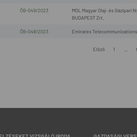
ÖB-049/2023
MOL Magyar Olaj- és Gázipari 
BUDAPEST Zrt.
ÖB-048/2023
Emirates Telecommunications
Előző
1
...
JELZÉSEKET VIZSGÁLÓ IRODA
GAZDASÁGI VERS