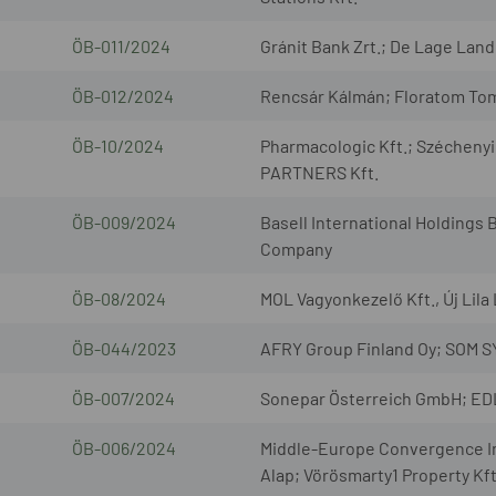
ÖB-011/2024
Gránit Bank Zrt.; De Lage Land
ÖB-012/2024
Rencsár Kálmán; Floratom Tom
ÖB-10/2024
Pharmacologic Kft.; Széchenyi 
PARTNERS Kft.
ÖB-009/2024
Basell International Holdings B
Company
ÖB-08/2024
MOL Vagyonkezelő Kft., Új Lila
ÖB-044/2023
AFRY Group Finland Oy; SOM SY
ÖB-007/2024
Sonepar Österreich GmbH; E
ÖB-006/2024
Middle-Europe Convergence Ing
Alap; Vörösmarty1 Property Kft