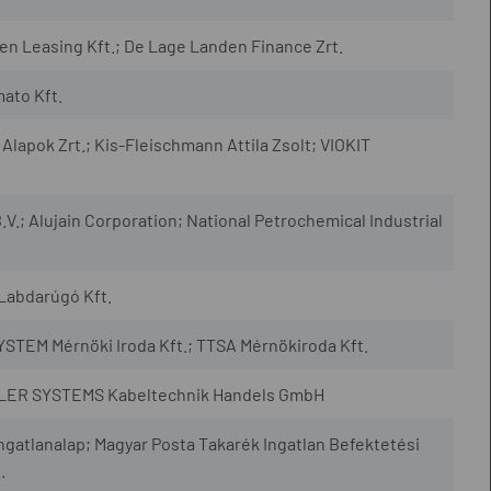
en Leasing Kft.; De Lage Landen Finance Zrt.
ato Kft.
Alapok Zrt.; Kis-Fleischmann Attila Zsolt; VIOKIT
.V.; Alujain Corporation; National Petrochemical Industrial
 Labdarúgó Kft.
STEM Mérnöki Iroda Kft.; TTSA Mérnökiroda Kft.
DLER SYSTEMS Kabeltechnik Handels GmbH
atlanalap; Magyar Posta Takarék Ingatlan Befektetési
.