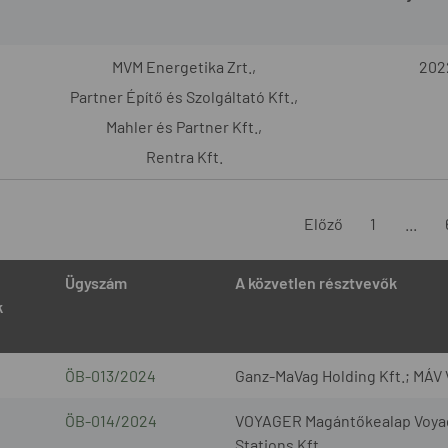
MVM Energetika Zrt.,
202
Partner Építő és Szolgáltató Kft.,
Mahler és Partner Kft.,
Rentra Kft.
Előző
1
...
Ügyszám
A közvetlen résztvevők
k
ÖB-013/2024
Ganz-MaVag Holding Kft.; MÁV 
ÖB-014/2024
VOYAGER Magántőkealap Voyage
Stations Kft.