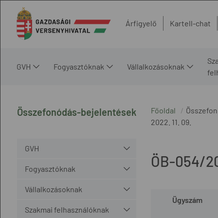
Árfigyelő
Kartell-chat
Sz
GVH
Fogyasztóknak
Vállalkozásoknak
fe
Főoldal
Összefon
Összefonódás-bejelentések
2022. 11. 09.
GVH
ÖB-054/2
Fogyasztóknak
Vállalkozásoknak
Ügyszám
Szakmai felhasználóknak