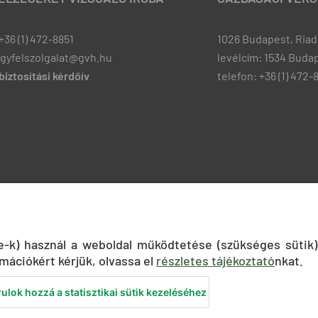
+36 (1) 472-8851
1026 Budapest, Riadó
ugyfelszolgalat@gvh.hu
levélcím: 1534 Budap
iztosítási kérdőív
telefon: +36 (1) 472-
ie-k) használ a weboldal működtetése (szükséges sütik)
mációkért kérjük, olvassa el
részletes tájékoztató
nkat.
ulok hozzá a statisztikai sütik kezeléséhez
nyilatkozat
Közadatkereső
Süti beállítások
ÁSZF