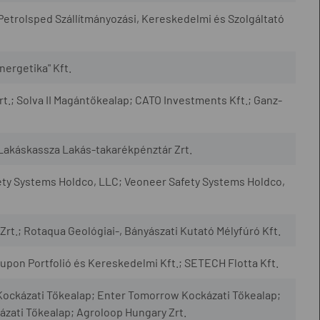
 Petrolsped Szállítmányozási, Kereskedelmi és Szolgáltató
nergetika" Kft.
; Solva II Magántőkealap; CATO Investments Kft.; Ganz-
akáskassza Lakás-takarékpénztár Zrt.
fety Systems Holdco, LLC; Veoneer Safety Systems Holdco,
rt.; Rotaqua Geológiai-, Bányászati Kutató Mélyfúró Kft.
on Portfolió és Kereskedelmi Kft.; SETECH Flotta Kft.
I Kockázati Tőkealap; Enter Tomorrow Kockázati Tőkealap;
zati Tőkealap; Agroloop Hungary Zrt.