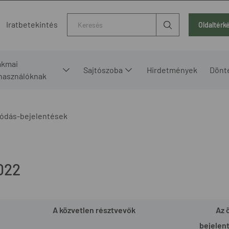
Kereső
Iratbetekintés
Oldaltérk
akmai
Sajtószoba
Hirdetmények
Dönt
lhasználóknak
ódás-bejelentések
022
A közvetlen résztvevők
Az 
bejelen