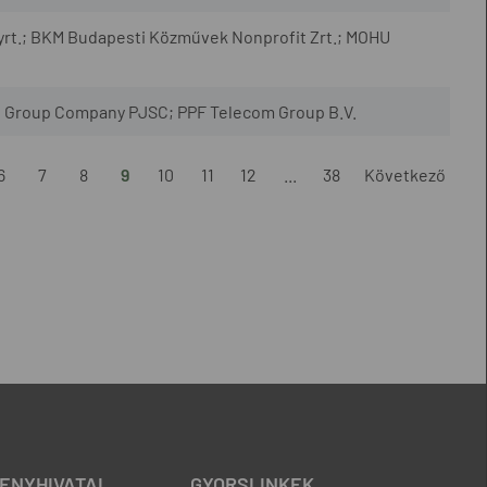
Nyrt.; BKM Budapesti Közművek Nonprofit Zrt.; MOHU
 Group Company PJSC; PPF Telecom Group B.V.
6
7
8
9
10
11
12
...
38
Következő
ENYHIVATAL
GYORSLINKEK