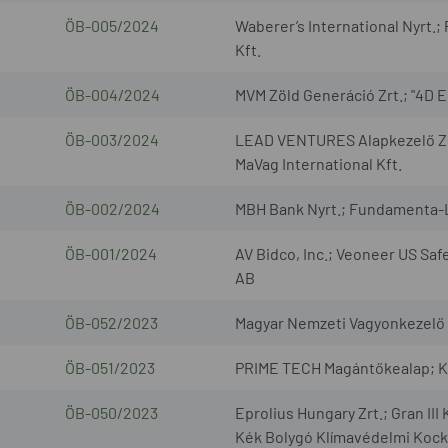
ÖB-005/2024
Waberer’s International Nyrt.;
Kft.
ÖB-004/2024
MVM Zöld Generáció Zrt.; "4D E
ÖB-003/2024
LEAD VENTURES Alapkezelő Zrt.
MaVag International Kft.
ÖB-002/2024
MBH Bank Nyrt.; Fundamenta-L
ÖB-001/2024
AV Bidco, Inc.; Veoneer US Sa
AB
ÖB-052/2023
Magyar Nemzeti Vagyonkezelő Z
ÖB-051/2023
PRIME TECH Magántőkealap; Kup
ÖB-050/2023
Eprolius Hungary Zrt.; Gran II
Kék Bolygó Klímavédelmi Kocká