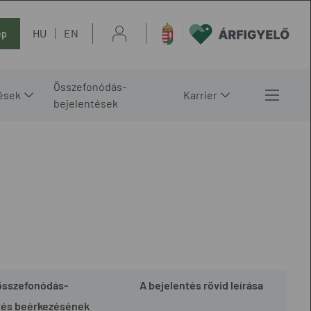
HU
EN
ép
Összefonódás-
ések
Karrier
bejelentések
összefonódás-
A bejelentés rövid leírása
tés beérkezésének