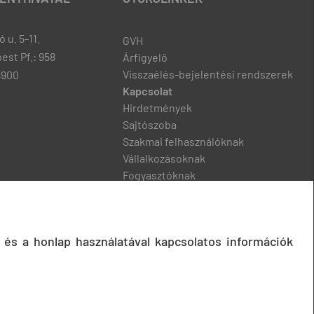
 u. 5-11.
GVH
est Pf.: 958
Árfigyelő
Visszaélés-bejelentési rendszerek
8900
Kapcsolat
Hirdetmények
Sajtószoba
Szakmai felhasználóknak
Vállalkozásoknak
Fogyasztóknak
Podcast
 és a honlap használatával kapcsolatos információk
© 2020 Gazdasági Versenyhivatal