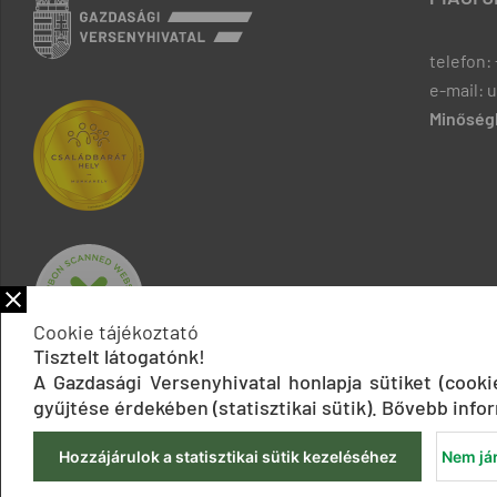
telefon: 
e-mail: 
Minőségb
Cookie tájékoztató
Tisztelt látogatónk!
A Gazdasági Versenyhivatal honlapja sütiket (cook
gyűjtése érdekében (statisztikai sütik). Bővebb infor
Hozzájárulok a statisztikai sütik kezeléséhez
Nem jár
Impresszum
Adatkezelési tájékoztatók
Akadálymentesítési 