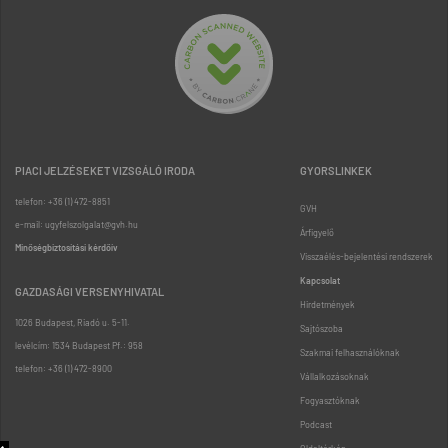
PIACI JELZÉSEKET VIZSGÁLÓ IRODA
GYORSLINKEK
telefon: +36 (1) 472-8851
GVH
e-mail: ugyfelszolgalat@gvh.hu
Árfigyelő
Minőségbiztosítási kérdőív
Visszaélés-bejelentési rendszerek
Kapcsolat
GAZDASÁGI VERSENYHIVATAL
Hirdetmények
1026 Budapest, Riadó u. 5-11.
Sajtószoba
levélcím: 1534 Budapest Pf.: 958
Szakmai felhasználóknak
telefon: +36 (1) 472-8900
Vállalkozásoknak
Fogyasztóknak
Podcast