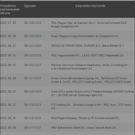
A bejelentés
Ügyszám
A közvetlen résztvevők
beérkezésének
dátuma
2023. 07. 03
ÖB-026/2023
MOL Magyar Olaj- és Gázipari Nyrt.; Aufwind Schmack Első
Biogáz Szolgáltató Kft.
2023. 06. 28
ÖB-025/2023
Rubix Magyarország Kereskedelmi és Szolgáltató Kft.
2023. 06. 22
ÖB-024/2023
DENSO INTERNATIONAL EUROPE B.V.; Belua Beheer B.V
2023. 06. 19
ÖB-023/2023
MOL Vagyonkezelő Kft.; LEAD-VENTURES Alapkezelő Zrt.
2023. 06. 15
ÖB-022/2023
Mathias Corvinus Collegium Alapítvány; AXIALIS Holding Zrt.;
Libri-Bookline Kereskedelmi Zrt.
2023. 06. 06
ÖB-021/2023
Invest Unternehmensbeteiligungs AG,; Raiffeisen OÖ Invest
GmbH & Co OG,; MELECS Holding GmbH,; MELECS EWS GmbH
2023. 05. 23
ÖB-020/2023
Central European Opportunity II Magántőkealap UNIONE Holding
Zrt.; UNIONE Sárvár Szállodaprojekt Kft.
2023. 05. 22
ÖB-019/2023
ITK Holding Zrt., Omnibus Hungária Kft.; MOL Nyrt.; ITK Invest
Kft.
2023. 05. 16
ÖB-018/2023
MKB Magántőkealap; Mészáros M1 Autókereskedő Kft
2023. 05. 08
ÖB-017/2023
MBH Befektetési Bank Zrt.; Duna Takarék Bank Zrt.