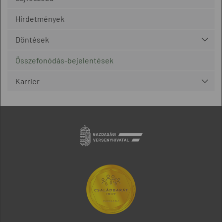
Hirdetmények
Döntések
Összefonódás-bejelentések
Karrier