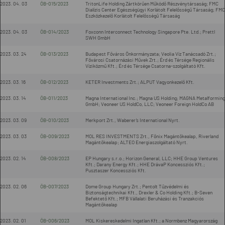
2023. 04. 03
ÖB-015/2023
TritonLife Holding Zártkörűen Működő Részvénytársaság; FMC
Dialízis Center Egészségügyi Korlátolt Felelősségű Társaság; FMC
Eszközkezelő Korlátolt Felelősségű Társaság
2023. 04. 03
ÖB-014/2023
Foxconn Interconnect Technology Singapore Pte. Ltd.; Prettl
SWH GmbH
2023. 03. 24
ÖB-013/2023
Budapest Főváros Önkormányzata; Veolia Víz Tanácsadó Zrt.;
Fővárosi Csatornázási Művek Zrt.; Érd és Térsége Regionális
Víziközmű Kft.; Érd és Térsége Csatorna-szolgáltató Kft.
2023. 03. 16
ÖB-012/2023
KETER Investments Zrt.; ALPUT Vagyonkezelő Kft.
2023. 03. 14
ÖB-011/2023
Magna International Inc.; Magna US Holding; MAGNA Metalforming
GmbH; Veoneer US HoldCo, LLC; Veoneer Foreign HoldCo AB
2023. 03. 09
ÖB-010/2023
Merkport Zrt., Waberer’s International Nyrt.
2023. 03. 03
ÖB-009/2023
MOL RES INVESTMENTS Zrt., Főnix Magántőkealap, Riverland
Magántőkealap; ALTEO Energiaszolgáltató Nyrt.
2023. 02. 14
ÖB-008/2023
EP Hungary s.r.o.; Horizon General, LLC; HHE Group Ventures
Kft.; Darany Energy Kft.; HHE DrávaP Koncessziós Kft.;
Pusztaszer Koncessziós Kft.
2023. 02. 06
ÖB-007/2023
Dome Group Hungary Zrt.; Pentolt Tűzvédelmi és
Biztonságtechnikai Kft., Drexler & Co Holding Kft.; B-Seven
Befektető Kft.; MFB Vállalati Beruházási és Tranzakciós
Magántőkealap
2023. 02. 01
ÖB-006/2023
MOL Kiskereskedelmi Ingatlan Kft.; a Normbenz Magyarország