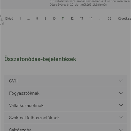
Kft. vállalkozásrésze, azaz a Szentendrén, a 11. sz. főút mentén, a
Dózsa György út 20. alatt működő töltőállomás
1 -
Előző
1
...
8
9
10
11
12
13
14
...
38
Követke
8.
dal
Összefonódás-bejelentések
GVH
Fogyasztóknak
Vállalkozásoknak
Szakmai felhasználóknak
Sajtószoba