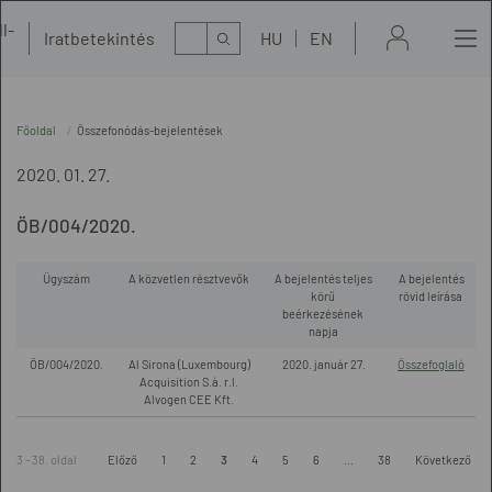
l-
Kereső
Iratbetekintés
HU
EN
t
Főoldal
Összefonódás-bejelentések
2020. 01. 27.
ÖB/004/2020.
Ügyszám
A közvetlen résztvevők
A bejelentés teljes
A bejelentés
körű
rövid leírása
beérkezésének
napja
ÖB/004/2020.
Al Sirona (Luxembourg)
2020. január 27.
Összefoglaló
Acquisition S.à. r.l.
Alvogen CEE Kft.
3 - 38. oldal
Előző
1
2
3
4
5
6
...
38
Következő