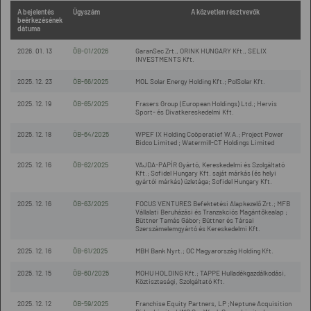
A bejelentés
Ügyszám
A közvetlen résztvevők
beérkezésének
dátuma
2026. 01. 13
ÖB-01/2026
GaranSec Zrt., ORINK HUNGARY Kft., SELIX
INVESTMENTS Kft.
2025. 12. 23
ÖB-66/2025
MOL Solar Energy Holding Kft.; PolSolar Kft.
2025. 12. 19
ÖB-65/2025
Frasers Group (European Holdings) Ltd.; Hervis
Sport- és Divatkereskedelmi Kft.
2025. 12. 18
ÖB-64/2025
WPEF IX Holding Coöperatief W.A.; Project Power
Bidco Limited ; Watermill-CT Holdings Limited
2025. 12. 16
ÖB-62/2025
VAJDA-PAPÍR Gyártó, Kereskedelmi és Szolgáltató
Kft.; Sofidel Hungary Kft. saját márkás (és helyi
gyártói márkás) üzletága; Sofidel Hungary Kft.
2025. 12. 16
ÖB-63/2025
FOCUS VENTURES Befektetési Alapkezelő Zrt.; MFB
Vállalati Beruházási és Tranzakciós Magántőkealap ;
Büttner Tamás Gábor; Büttner és Társai
Szerszámelemgyártó és Kereskedelmi Kft.
2025. 12. 16
ÖB-61/2025
MBH Bank Nyrt.; OC Magyarország Holding Kft.
2025. 12. 15
ÖB-60/2025
MOHU HOLDING Kft.; TAPPE Hulladékgazdálkodási,
Köztisztasági, Szolgáltató Kft.
2025. 12. 12
ÖB-59/2025
Franchise Equity Partners, LP ;Neptune Acquisition