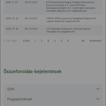
2025. 11. 03
ÖB-50/2025
CIG Pannónia Első Magyar Általános Biztosító Zrt.
Europ Assistance S.A.-nak a MVM Next
Energiakereskedelmi Zrt.-vel létrejött biztosítási
szerződési állomány mint vállalkozásrész
2025. 10. 22
ÖB-49/2025
TRANS-SPED Logisztikai Szolgáltató Központ Kft.;
Logicon Solutions Logisztikai Kft.
2025. 10. 20
ÖB-48/2025
4iG Távközlési Holding Zrt. Netfone Telecom
Távközlési és Szolgáltató Kft.
3 - 38. oldal
Előző
1
2
3
4
5
6
...
38
Következő
Összefonódás-bejelentések
GVH
Fogyasztóknak