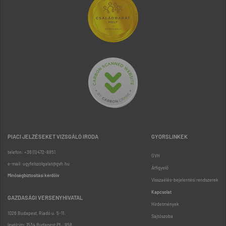
PIACI JELZÉSEKET VIZSGÁLÓ IRODA
GYORSLINKEK
telefon: +36 (1) 472-8851
GVH
e-mail: ugyfelszolgalat@gvh.hu
Árfigyelő
Minőségbiztosítási kérdőív
Visszaélés-bejelentési rendszerek
Kapcsolat
GAZDASÁGI VERSENYHIVATAL
Hirdetmények
1026 Budapest, Riadó u. 5-11.
Sajtószoba
levélcím: 1534 Budapest Pf.: 958