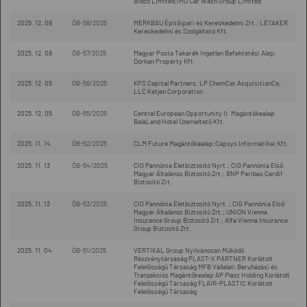
Bidco Limited;IMO Car Wash Group Limited
2025. 12. 09
ÖB-58/2025
MERKBAU Építőipari és Kereskedelmi Zrt.; LÉTAKER
Kereskedelmi és Szolgáltató Kft.
2025. 12. 08
ÖB-57/2025
Magyar Posta Takarék Ingatlan Befektetési Alap;
Dorkan Property Kft.
2025. 12. 05
ÖB-56/2025
KPS Capital Partners, LP ChemCat AcquisitionCo,
LLC Ketjen Corporation
2025. 12. 05
ÖB-55/2025
Central European Opportunity II. Magántőkealap
BalaLand Hotel Üzemeltető Kft.
2025. 11. 14
ÖB-52/2025
CLM Future Magántőkealap;Capsys Informatikai Kft.
2025. 11. 13
ÖB-54/2025
CIG Pannónia Életbiztosító Nyrt.; CIG Pannónia Első
Magyar Általános Biztosító Zrt.; BNP Paribas Cardif
Biztosító Zrt.
2025. 11. 13
ÖB-53/2025
CIG Pannónia Életbiztosító Nyrt. ; CIG Pannónia Első
Magyar Általános Biztosító Zrt.; UNION Vienna
Insurance Group Biztosító Zrt.; Alfa Vienna Insurance
Group Biztosító Zrt.
2025. 11. 04
ÖB-51/2025
VERTIKAL Group Nyilvánosan Működő
Részvénytársaság PLAST-X PARTNER Korlátolt
Felelősségű Társaság MFB Vállalati Beruházási és
Tranzakciós Magántőkealap AP Plast Holding Korlátolt
Felelősségű Társaság FLAIR-PLASTIC Korlátolt
Felelősségű Társaság