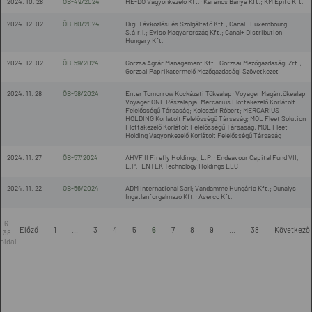
2024. 10. 28
ÖB-49/2024
HE-DO Vagyonkezelő Kft.; Karancs Bánya Kft.; KM Építő Kft.
2024. 12. 02
ÖB-60/2024
Digi Távközlési és Szolgáltató Kft.; Canal+ Luxembourg
S.á.r.l.; Eviso Magyarország Kft.; Canal+ Distribution
Hungary Kft.
2024. 12. 02
ÖB-59/2024
Gorzsa Agrár Management Kft.; Gorzsai Mezőgazdasági Zrt.;
Gorzsai Paprikatermelő Mezőgazdasági Szövetkezet
2024. 11. 28
ÖB-58/2024
Enter Tomorrow Kockázati Tőkealap; Voyager Magántőkealap
Voyager ONE Részalapja; Mercarius Flottakezelő Korlátolt
Felelősségű Társaság; Koleszár Róbert; MERCARIUS
HOLDING Korlátolt Felelősségű Társaság; MOL Fleet Solution
Flottakezelő Korlátolt Felelősségű Társaság; MOL Fleet
Holding Vagyonkezelő Korlátolt Felelősségű Társaság
2024. 11. 27
ÖB-57/2024
AHVF II Firefly Holdings, L.P.; Endeavour Capital Fund VII,
L.P.; ENTEK Technology Holdings LLC
2024. 11. 22
ÖB-56/2024
ADM International Sarl; Vandamme Hungária Kft.; Dunalys
Ingatlanforgalmazó Kft.; Aserco Kft.
6 -
Előző
1
...
3
4
5
6
7
8
9
...
38
Következő
38.
oldal