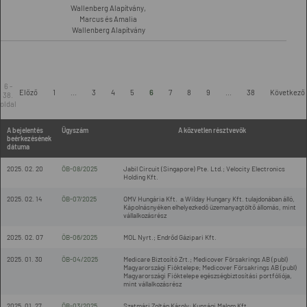
Wallenberg Alapítvány,
Marcus és Amalia
Wallenberg Alapítvány
6 -
Előző
1
...
3
4
5
6
7
8
9
...
38
Következő
38.
oldal
A bejelentés
Ügyszám
A közvetlen résztvevők
beérkezésének
dátuma
2025. 02. 20
ÖB-08/2025
Jabil Circuit (Singapore) Pte. Ltd.; Velocity Electronics
Holding Kft.
2025. 02. 14
ÖB-07/2025
OMV Hungária Kft. a Wilday Hungary Kft. tulajdonában álló,
Kápolnásnyéken elhelyezkedő üzemanyagtöltő állomás, mint
vállalkozásrész
2025. 02. 07
ÖB-06/2025
MOL Nyrt.; Endrőd Gázipari Kft.
2025. 01. 30
ÖB-04/2025
Medicare Biztosító Zrt.; Medicover Försakrings AB (publ)
Magyarországi Fióktelepe; Medicover Försakrings AB (publ)
Magyarországi Fióktelepe egészségbiztosítási portfóliója,
mint vállalkozásrész
2025. 01. 27
ÖB-03/2025
Szatmári Zoltán Károly; Kunsági Malom Kft.