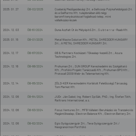
2025. 01. 27
ÖB-02/2025
Csabatáj Mezőgazdasági Zrt. a Gallicoop Pulykafeldolgozó Zrt.
és a Gallfarms Kft. tulajdonában álló négy
baromfitenyésztéssel foglalkozó telep, mint
vállalkozásrészek
2024. 12. 03
ÖB-61/2024
Duna Aszfalt Út és Mélyépítő Zrt.; S u b t e r r a - Raab Kft.
2025. 01. 15
ÖB-01/2025
Metal Waste Solution Kft.; METAL SHREDDER HUNGARY
Zrt.; A METAL SHREDDER HUNGARY Zrt.
2024. 12. 17
ÖB-67/2024
GB & Partners Kockázati Tőkealap-kezelő Zrt.; Asura
Technologies Zrt.
2024. 12. 16
ÖB-66/2024
Prohuman Zrt.; SUN GROUP Kereskedelmi és Szolgáltató
Kft.; Profólió Projekt Tanácsadó Kft.; Prohuman BPO Kft.;
Protocall 2009 Web- és Telemarketing Kft.
2024. 12. 14
ÖB-65/2024
ZÖLD-KER Kereskedelmi Korlátolt Felelősségű Társaság;
Tom Market Kft.
2024. 12. 06
ÖB-64/2024
JUDr. Ján Sabol; Ing. Robert Spišák, PhD.; Ing. Štefan Tóth;
Railtrans International, a.s.
2024. 12. 06
ÖB-63/2024
Focus Ventures Zrt.; MFB Vállalati Beruházási és Tranzakciós
Magántőkealap; Electron Balance Kft.; Electron Battery Zrt.
2024. 12. 06
ÖB-62/2024
Egis Gyógyszergyár Zrt.; Teva Gyógyszergyár Zrt./
Neogranormon Portfólió