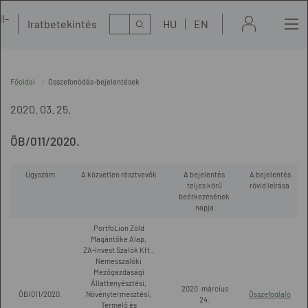
l-
Kereső
Iratbetekintés
HU
EN
t
Főoldal
Összefonódás-bejelentések
2020. 03. 25.
ÖB/011/2020.
Ügyszám
A közvetlen résztvevők
A bejelentés
A bejelentés
teljes körű
rövid leírása
beérkezésének
napja
PortfoLion Zöld
Magántőke Alap,
ZA-Invest Szalók Kft.,
Nemesszalóki
Mezőgazdasági
Állattenyésztési,
2020. március
ÖB/011/2020.
Növénytermesztési,
Összefoglaló
24.
Termelő és