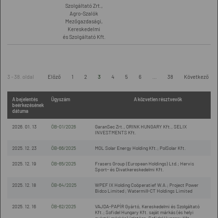
Szolgáltató Zrt.,
Agro-Szalók
Mezőgazdasági,
Kereskedelmi
és Szolgáltató Kft.
3 - 38. oldal
Előző
1
2
3
4
5
6
...
38
Következő
A bejelentés
Ügyszám
A közvetlen résztvevők
beérkezésének
dátuma
2026. 01. 13
ÖB-01/2026
GaranSec Zrt., ORINK HUNGARY Kft., SELIX
INVESTMENTS Kft.
2025. 12. 23
ÖB-66/2025
MOL Solar Energy Holding Kft.; PolSolar Kft.
2025. 12. 19
ÖB-65/2025
Frasers Group (European Holdings) Ltd.; Hervis
Sport- és Divatkereskedelmi Kft.
2025. 12. 18
ÖB-64/2025
WPEF IX Holding Coöperatief W.A.; Project Power
Bidco Limited ; Watermill-CT Holdings Limited
2025. 12. 16
ÖB-62/2025
VAJDA-PAPÍR Gyártó, Kereskedelmi és Szolgáltató
Kft.; Sofidel Hungary Kft. saját márkás (és helyi