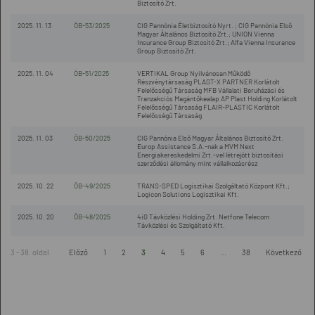
Biztosító Zrt.
2025. 11. 13
ÖB-53/2025
CIG Pannónia Életbiztosító Nyrt. ; CIG Pannónia Első
Magyar Általános Biztosító Zrt.; UNION Vienna
Insurance Group Biztosító Zrt.; Alfa Vienna Insurance
Group Biztosító Zrt.
2025. 11. 04
ÖB-51/2025
VERTIKAL Group Nyilvánosan Működő
Részvénytársaság PLAST-X PARTNER Korlátolt
Felelősségű Társaság MFB Vállalati Beruházási és
Tranzakciós Magántőkealap AP Plast Holding Korlátolt
Felelősségű Társaság FLAIR-PLASTIC Korlátolt
Felelősségű Társaság
2025. 11. 03
ÖB-50/2025
CIG Pannónia Első Magyar Általános Biztosító Zrt.
Europ Assistance S.A.-nak a MVM Next
Energiakereskedelmi Zrt.-vel létrejött biztosítási
szerződési állomány mint vállalkozásrész
2025. 10. 22
ÖB-49/2025
TRANS-SPED Logisztikai Szolgáltató Központ Kft.;
Logicon Solutions Logisztikai Kft.
2025. 10. 20
ÖB-48/2025
4iG Távközlési Holding Zrt. Netfone Telecom
Távközlési és Szolgáltató Kft.
3 - 38. oldal
Előző
1
2
3
4
5
6
...
38
Következő