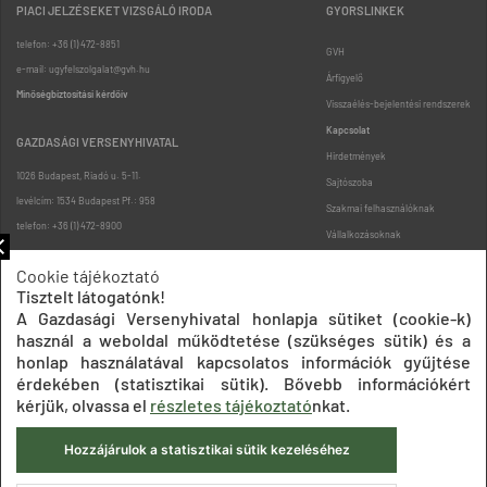
PIACI JELZÉSEKET VIZSGÁLÓ IRODA
GYORSLINKEK
telefon: +36 (1) 472-8851
GVH
e-mail: ugyfelszolgalat@gvh.hu
Árfigyelő
Minőségbiztosítási kérdőív
Visszaélés-bejelentési rendszerek
Kapcsolat
GAZDASÁGI VERSENYHIVATAL
Hirdetmények
1026 Budapest, Riadó u. 5-11.
Sajtószoba
levélcím: 1534 Budapest Pf.: 958
Szakmai felhasználóknak
telefon: +36 (1) 472-8900
Vállalkozásoknak
Fogyasztóknak
Cookie tájékoztató
Podcast
Tisztelt látogatónk!
Oldaltérkép
A Gazdasági Versenyhivatal honlapja sütiket (cookie-k)
használ a weboldal működtetése (szükséges sütik) és a
honlap használatával kapcsolatos információk gyűjtése
érdekében (statisztikai sütik). Bővebb információkért
kérjük, olvassa el
részletes tájékoztató
nkat.
Hozzájárulok a statisztikai sütik kezeléséhez
Impresszum
Adatkezelési tájékoztatók
Akadálymentesítési nyilatkozat
Közadatkereső
Süti beállítások
ÁSZF