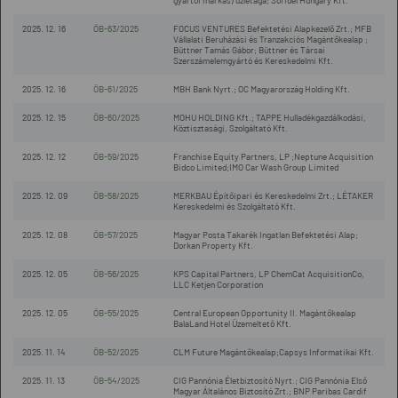
gyártói márkás) üzletága; Sofidel Hungary Kft.
2025. 12. 16
ÖB-63/2025
FOCUS VENTURES Befektetési Alapkezelő Zrt.; MFB
Vállalati Beruházási és Tranzakciós Magántőkealap ;
Büttner Tamás Gábor; Büttner és Társai
Szerszámelemgyártó és Kereskedelmi Kft.
2025. 12. 16
ÖB-61/2025
MBH Bank Nyrt.; OC Magyarország Holding Kft.
2025. 12. 15
ÖB-60/2025
MOHU HOLDING Kft.; TAPPE Hulladékgazdálkodási,
Köztisztasági, Szolgáltató Kft.
2025. 12. 12
ÖB-59/2025
Franchise Equity Partners, LP ;Neptune Acquisition
Bidco Limited;IMO Car Wash Group Limited
2025. 12. 09
ÖB-58/2025
MERKBAU Építőipari és Kereskedelmi Zrt.; LÉTAKER
Kereskedelmi és Szolgáltató Kft.
2025. 12. 08
ÖB-57/2025
Magyar Posta Takarék Ingatlan Befektetési Alap;
Dorkan Property Kft.
2025. 12. 05
ÖB-56/2025
KPS Capital Partners, LP ChemCat AcquisitionCo,
LLC Ketjen Corporation
2025. 12. 05
ÖB-55/2025
Central European Opportunity II. Magántőkealap
BalaLand Hotel Üzemeltető Kft.
2025. 11. 14
ÖB-52/2025
CLM Future Magántőkealap;Capsys Informatikai Kft.
2025. 11. 13
ÖB-54/2025
CIG Pannónia Életbiztosító Nyrt.; CIG Pannónia Első
Magyar Általános Biztosító Zrt.; BNP Paribas Cardif