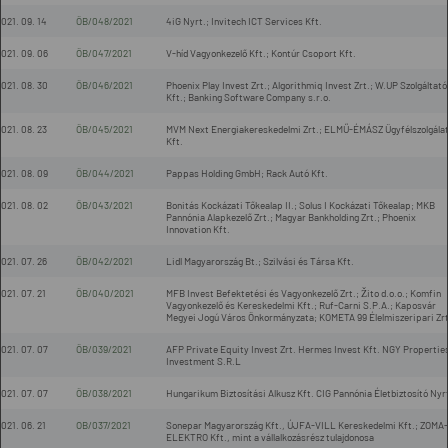
021. 09. 14
ÖB/048/2021
4iG Nyrt.; Invitech ICT Services Kft.
021. 09. 06
ÖB/047/2021
V-híd Vagyonkezelő Kft.; Kontúr Csoport Kft.
021. 08. 30
ÖB/046/2021
Phoenix Play Invest Zrt.; Algorithmiq Invest Zrt.; W.UP Szolgáltató
Kft.; Banking Software Company s.r.o.
021. 08. 23
ÖB/045/2021
MVM Next Energiakereskedelmi Zrt.; ELMŰ-ÉMÁSZ Ügyfélszolgálat
Kft.
021. 08. 09
ÖB/044/2021
Pappas Holding GmbH; Rack Autó Kft.
021. 08. 02
ÖB/043/2021
Bonitás Kockázati Tőkealap II.; Solus I Kockázati Tőkealap; MKB
Pannónia Alapkezelő Zrt.; Magyar Bankholding Zrt.; Phoenix
Innovation Kft.
021. 07. 26
ÖB/042/2021
Lidl Magyarország Bt.; Szilvási és Társa Kft.
021. 07. 21
ÖB/040/2021
MFB Invest Befektetési és Vagyonkezelő Zrt.; Žito d.o.o.; Komfin
Vagyonkezelő és Kereskedelmi Kft.; Ruf-Carni S.P.A.; Kaposvár
Megyei Jogú Város Önkormányzata; KOMETA 99 Élelmiszeripari Zrt
021. 07. 07
ÖB/039/2021
AFP Private Equity Invest Zrt. Hermes Invest Kft. NGY Propertie
Investment S.R.L
021. 07. 07
ÖB/038/2021
Hungarikum Biztosítási Alkusz Kft. CIG Pannónia Életbiztosító Nyr
021. 06. 21
OB/037/2021
Sonepar Magyarország Kft., ÚJFA-VILL Kereskedelmi Kft.; ZOMA-
ELEKTRO Kft., mint a vállalkozásrész tulajdonosa