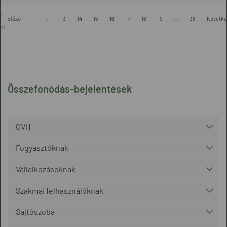
 -
Előző
1
...
13
14
15
16
17
18
19
...
38
Követke
.
al
Összefonódás-bejelentések
GVH
Fogyasztóknak
Vállalkozásoknak
Szakmai felhasználóknak
Sajtószoba