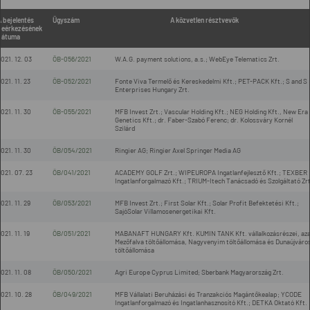
 bejelentés
Ügyszám
A közvetlen résztvevők
beérkezésének
dátuma
021. 12. 03
ÖB-056/2021
W.A.G. payment solutions, a.s.; WebEye Telematics Zrt.
021. 11. 23
ÖB-052/2021
Fonte Viva Termelő és Kereskedelmi Kft.; PET-PACK Kft.; S and S
Enterprises Hungary Zrt.
021. 11. 30
ÖB-055/2021
MFB Invest Zrt.; Vascular Holding Kft.; NEG Holding Kft., New Era
Genetics Kft.; dr. Faber-Szabó Ferenc; dr. Kolossváry Kornél
Szilárd
021. 11. 30
ÖB/054/2021
Ringier AG; Ringier Axel Springer Media AG
021. 07. 23
ÖB/041/2021
ACADEMY GOLF Zrt.; WIPEUROPA Ingatlanfejlesztő Kft.; TEXBER
Ingatlanforgalmazó Kft.; TRIUM-Itech Tanácsadó és Szolgáltató Zrt
021. 11. 29
ÖB/053/2021
MFB Invest Zrt.; First Solar Kft.; Solar Profit Befektetési Kft.;
SajóSolar Villamosenergetikai Kft.
021. 11. 19
ÖB/051/2021
MABANAFT HUNGARY Kft. KUMIN TANK Kft. vállalkozásrészei, aza
Mezőfalva töltőállomása, Nagyvenyim töltőállomása és Dunaújváro
töltőállomása
021. 11. 08
ÖB/050/2021
Agri Europe Cyprus Limited; Sberbank Magyarország Zrt.
021. 10. 28
ÖB/049/2021
MFB Vállalati Beruházási és Tranzakciós Magántőkealap; YCODE
Ingatlanforgalmazó és Ingatlanhasznosító Kft.; DETKA Oktató Kft.