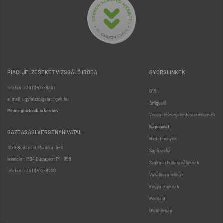
PIACI JELZÉSEKET VIZSGÁLÓ IRODA
GYORSLINKEK
telefon: +36 (1) 472-8851
GVH
e-mail: ugyfelszolgalat@gvh.hu
Árfigyelő
Minőségbiztosítási kérdőív
Visszaélés-bejelentési rendszerek
Kapcsolat
GAZDASÁGI VERSENYHIVATAL
Hirdetmények
1026 Budapest, Riadó u. 5-11.
Sajtószoba
levélcím: 1534 Budapest Pf.: 958
Szakmai felhasználóknak
telefon: +36 (1) 472-8900
Vállalkozásoknak
Fogyasztóknak
Podcast
Oldaltérkép