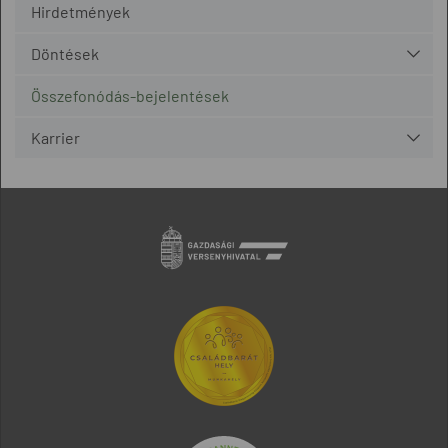
Hirdetmények
Döntések
Összefonódás-bejelentések
Karrier