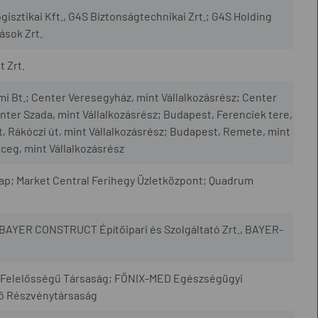
isztikai Kft., G4S Biztonságtechnikai Zrt.; G4S Holding
ások Zrt.
 Zrt.
i Bt.; Center Veresegyház, mint Vállalkozásrész; Center
nter Szada, mint Vállalkozásrész; Budapest, Ferenciek tere,
, Rákóczi út, mint Vállalkozásrész; Budapest, Remete, mint
ceg, mint Vállalkozásrész
lap; Market Central Ferihegy Üzletközpont; Quadrum
, BAYER CONSTRUCT Építőipari és Szolgáltató Zrt., BAYER-
lt Felelősségű Társaság; FŐNIX-MED Egészségügyi
ő Részvénytársaság