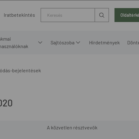
Kereső
Iratbetekintés
Oldaltérk
akmai
Sajtószoba
Hirdetmények
Dönt
lhasználóknak
ódás-bejelentések
020
A közvetlen résztvevők