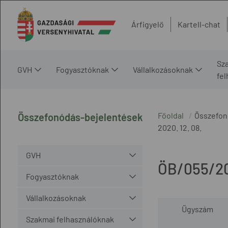
Árfigyelő
Kartell-chat
Sz
GVH
Fogyasztóknak
Vállalkozásoknak
fe
Főoldal
Összefon
Összefonódás-bejelentések
2020. 12. 08.
GVH
ÖB/055/2
Fogyasztóknak
Vállalkozásoknak
Ügyszám
Szakmai felhasználóknak