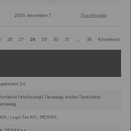
2020. december 7.
Összefoglaló
5
26
27
28
29
30
31
...
38
Következő
apkezelő Zrt.
Korlátolt Felelősségű Társaság; Invitel Távközlési
ársaság
ft.; Logo-Tex Kft.; MEM Kft.
k; DENAX a.s.