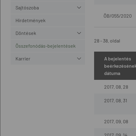
Sajtószoba
ÖB/055/2020
Hirdetmények
Döntések
28 - 38. oldal
Összefonódás-bejelentések
Karrier
A bejelentés
beérkezéséne
dátuma
2017. 08. 28
2017. 08. 31
2017. 09. 08
2017. 09. 14