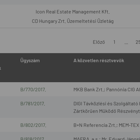
Icon Real Estate Management Kft.
CD Hungary Zrt. Üzemeltetési Üzletág
Előző
1
...
2
Ügyszám
A közvetlen résztvevők
k
B/770/2017.
MKB Bank Zrt.; Pannónia CIG Al
B/781/2017.
DIGI Távközlési és Szolgáltató 
Zártkörűen Működő Részvényt
B/802/2017.
B+N Referencia Zrt.; MEM-TEX K
B/818/2017.
MAFRA, a.s.; Mr. Eduard Jánosí