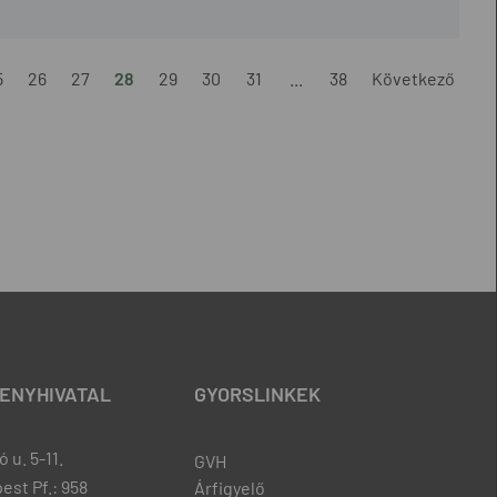
5
26
27
28
29
30
31
...
38
Következő
ENYHIVATAL
GYORSLINKEK
 u. 5-11.
GVH
est Pf.: 958
Árfigyelő