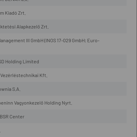
m Kiadó Zrt.
tetési Alapkezelő Zrt.
Management III GmbH (INOS 17-029 GmbH; Euro-
SD Holding Limited
ezérléstechnikai Kft.
ownia S.A.
ninn Vagyonkezelő Holding Nyrt.
 BSR Center
.