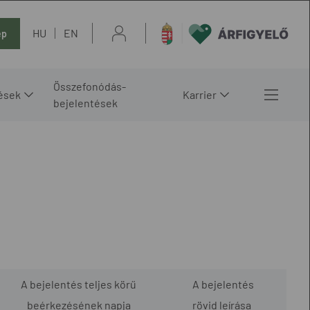
HU
EN
ép
Összefonódás-
ések
Karrier
bejelentések
A bejelentés teljes körű
A bejelentés
beérkezésének napja
rövid leírása