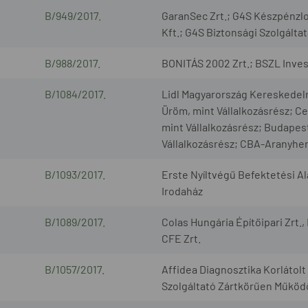
B/949/2017.
GaranSec Zrt.; G4S Készpénzlog
Kft.; G4S Biztonsági Szolgáltat
B/988/2017.
BONITÁS 2002 Zrt.; BSZL Invest
B/1084/2017.
Lidl Magyarország Kereskedelm
Üröm, mint Vállalkozásrész; Ce
mint Vállalkozásrész; Budapest
Vállalkozásrész; CBA-Aranyher
B/1093/2017.
Erste Nyíltvégű Befektetési A
Irodaház
B/1089/2017.
Colas Hungária Építőipari Zrt.
CFE Zrt.
B/1057/2017.
Affidea Diagnosztika Korláto
Szolgáltató Zártkörűen Működ