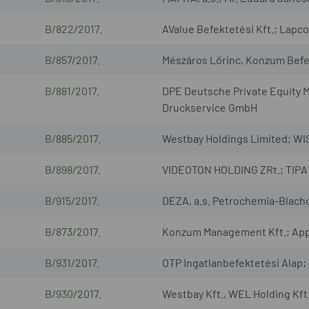
B/822/2017.
AValue Befektetési Kft.; Lapco
B/857/2017.
Mészáros Lőrinc, Konzum Befek
B/881/2017.
DPE Deutsche Private Equity 
Druckservice GmbH
B/885/2017.
Westbay Holdings Limited; WI
B/898/2017.
VIDEOTON HOLDING ZRt.; TIPA V
B/915/2017.
DEZA, a.s. Petrochemia-Blach
B/873/2017.
Konzum Management Kft.; Appe
B/931/2017.
OTP Ingatlanbefektetési Alap;
B/930/2017.
Westbay Kft., WEL Holding Kft