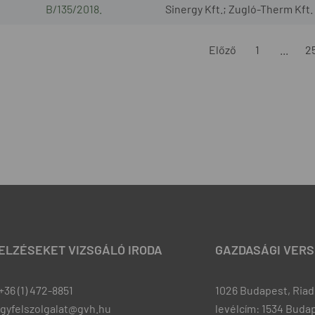
B/135/2018.
Sinergy Kft.; Zugló-Therm Kft.
Előző
1
...
2
JELZÉSEKET VIZSGÁLÓ IRODA
GAZDASÁGI VERS
+36 (1) 472-8851
1026 Budapest, Riadó
ugyfelszolgalat@gvh.hu
levélcím: 1534 Budap