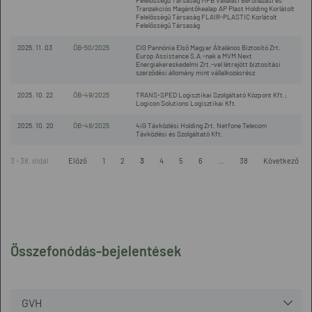
Felelősségű Társaság MFB Vállalati Beruházási és
Tranzakciós Magántőkealap AP Plast Holding Korlátolt
Felelősségű Társaság FLAIR-PLASTIC Korlátolt
Felelősségű Társaság
2025. 11. 03
ÖB-50/2025
CIG Pannónia Első Magyar Általános Biztosító Zrt.
Europ Assistance S.A.-nak a MVM Next
Energiakereskedelmi Zrt.-vel létrejött biztosítási
szerződési állomány mint vállalkozásrész
2025. 10. 22
ÖB-49/2025
TRANS-SPED Logisztikai Szolgáltató Központ Kft.;
Logicon Solutions Logisztikai Kft.
2025. 10. 20
ÖB-48/2025
4iG Távközlési Holding Zrt. Netfone Telecom
Távközlési és Szolgáltató Kft.
3 - 38. oldal
Előző
1
2
3
4
5
6
...
38
Következő
Összefonódás-bejelentések
GVH