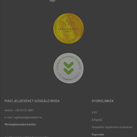
PIACI JELZÉSEKET VIZSGÁLÓ IRODA
GYORSLINKEK
telefon: +36 (1) 472-8851
GVH
e-mail: ugyfelszolgalat@gvh.hu
Árfigyelő
Minőségbiztosítási kérdőív
Visszaélés-bejelentési rendszerek
Kapcsolat