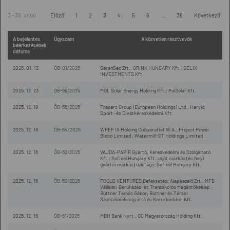
3 - 38. oldal
Előző
1
2
3
4
5
6
...
38
Következő
A bejelentés
Ügyszám
A közvetlen résztvevők
beérkezésének
dátuma
2026. 01. 13
ÖB-01/2026
GaranSec Zrt., ORINK HUNGARY Kft., SELIX
INVESTMENTS Kft.
2025. 12. 23
ÖB-66/2025
MOL Solar Energy Holding Kft.; PolSolar Kft.
2025. 12. 19
ÖB-65/2025
Frasers Group (European Holdings) Ltd.; Hervis
Sport- és Divatkereskedelmi Kft.
2025. 12. 18
ÖB-64/2025
WPEF IX Holding Coöperatief W.A.; Project Power
Bidco Limited ; Watermill-CT Holdings Limited
2025. 12. 16
ÖB-62/2025
VAJDA-PAPÍR Gyártó, Kereskedelmi és Szolgáltató
Kft.; Sofidel Hungary Kft. saját márkás (és helyi
gyártói márkás) üzletága; Sofidel Hungary Kft.
2025. 12. 16
ÖB-63/2025
FOCUS VENTURES Befektetési Alapkezelő Zrt.; MFB
Vállalati Beruházási és Tranzakciós Magántőkealap ;
Büttner Tamás Gábor; Büttner és Társai
Szerszámelemgyártó és Kereskedelmi Kft.
2025. 12. 16
ÖB-61/2025
MBH Bank Nyrt.; OC Magyarország Holding Kft.