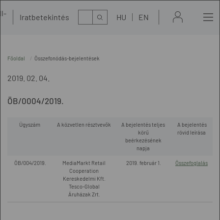
l-
Kereső
Iratbetekintés
HU
EN
t
Főoldal
Összefonódás-bejelentések
2019. 02. 04.
ÖB/0004/2019.
Ügyszám
A közvetlen résztvevők
A bejelentés teljes
A bejelentés
körű
rövid leírása
beérkezésének
napja
ÖB/004/2019.
MediaMarkt Retail
2019. február 1.
Összefoglalás
Cooperation
Kereskedelmi Kft.
Tesco-Global
Áruházak Zrt.