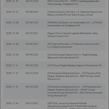
2025. 12. 15
ÖB-60/2025
MOHU HOLDING Kft.; TAPPE Hulladékgazdálkodási,
Köztisztasági, Szolgáltató Kft.
2025. 12. 12
ÖB-59/2025
Franchise Equity Partners, LP ;Neptune Acquisition
Bidco Limited;IMO Car Wash Group Limited
2025. 12. 09
ÖB-58/2025
MERKBAU Építőipari és Kereskedelmi Zrt.; LÉTAKER
Kereskedelmi és Szolgáltató Kft.
2025. 12. 08
ÖB-57/2025
Magyar Posta Takarék Ingatlan Befektetési Alap;
Dorkan Property Kft.
2025. 12. 05
ÖB-56/2025
KPS Capital Partners, LP ChemCat AcquisitionCo,
LLC Ketjen Corporation
2025. 12. 05
ÖB-55/2025
Central European Opportunity II. Magántőkealap
BalaLand Hotel Üzemeltető Kft.
2025. 11. 14
ÖB-52/2025
CLM Future Magántőkealap;Capsys Informatikai Kft.
2025. 11. 13
ÖB-54/2025
CIG Pannónia Életbiztosító Nyrt.; CIG Pannónia Első
Magyar Általános Biztosító Zrt.; BNP Paribas Cardif
Biztosító Zrt.
2025. 11. 13
ÖB-53/2025
CIG Pannónia Életbiztosító Nyrt. ; CIG Pannónia Első
Magyar Általános Biztosító Zrt.; UNION Vienna
Insurance Group Biztosító Zrt.; Alfa Vienna Insurance
Group Biztosító Zrt.
2025. 11. 04
ÖB-51/2025
VERTIKAL Group Nyilvánosan Működő
Részvénytársaság PLAST-X PARTNER Korlátolt