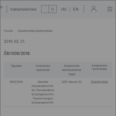
l-
Kereső
Iratbetekintés
HU
EN
t
Főoldal
Összefonódás-bejelentések
2019. 02. 21.
ÖB/006/2019.
A bejelentés
Ügyszám
A közvetlen
A bejelentés
rövid leírása
résztvevők
beérkezésének
napja
Összefoglalás
ÖB/6/2019.
Daniella
2019. február 20.
Kereskedelmi Kft.
DL’1 Kereskedelmi
és Szolgáltató Kft.
Fegime Hungary
Kereskedelmi Kft.