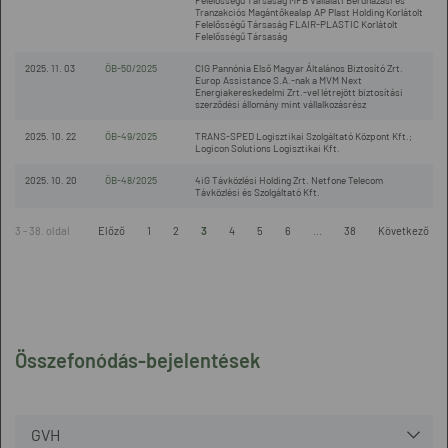
Felelősségű Társaság MFB Vállalati Beruházási és
Tranzakciós Magántőkealap AP Plast Holding Korlátolt
Felelősségű Társaság FLAIR-PLASTIC Korlátolt
Felelősségű Társaság
2025. 11. 03
ÖB-50/2025
CIG Pannónia Első Magyar Általános Biztosító Zrt.
Europ Assistance S.A.-nak a MVM Next
Energiakereskedelmi Zrt.-vel létrejött biztosítási
szerződési állomány mint vállalkozásrész
2025. 10. 22
ÖB-49/2025
TRANS-SPED Logisztikai Szolgáltató Központ Kft.;
Logicon Solutions Logisztikai Kft.
2025. 10. 20
ÖB-48/2025
4iG Távközlési Holding Zrt. Netfone Telecom
Távközlési és Szolgáltató Kft.
3 - 38. oldal
Előző
1
2
3
4
5
6
...
38
Következő
Összefonódás-bejelentések
GVH