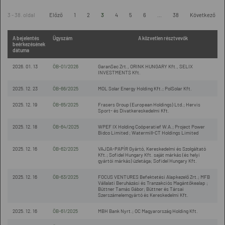
3 - 38. oldal
Előző
1
2
3
4
5
6
...
38
Következő
A bejelentés
Ügyszám
A közvetlen résztvevők
beérkezésének
dátuma
2026. 01. 13
ÖB-01/2026
GaranSec Zrt., ORINK HUNGARY Kft., SELIX
INVESTMENTS Kft.
2025. 12. 23
ÖB-66/2025
MOL Solar Energy Holding Kft.; PolSolar Kft.
2025. 12. 19
ÖB-65/2025
Frasers Group (European Holdings) Ltd.; Hervis
Sport- és Divatkereskedelmi Kft.
2025. 12. 18
ÖB-64/2025
WPEF IX Holding Coöperatief W.A.; Project Power
Bidco Limited ; Watermill-CT Holdings Limited
2025. 12. 16
ÖB-62/2025
VAJDA-PAPÍR Gyártó, Kereskedelmi és Szolgáltató
Kft.; Sofidel Hungary Kft. saját márkás (és helyi
gyártói márkás) üzletága; Sofidel Hungary Kft.
2025. 12. 16
ÖB-63/2025
FOCUS VENTURES Befektetési Alapkezelő Zrt.; MFB
Vállalati Beruházási és Tranzakciós Magántőkealap ;
Büttner Tamás Gábor; Büttner és Társai
Szerszámelemgyártó és Kereskedelmi Kft.
2025. 12. 16
ÖB-61/2025
MBH Bank Nyrt.; OC Magyarország Holding Kft.