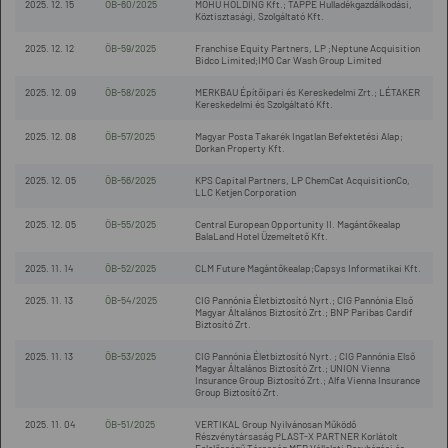
2025. 12. 15
ÖB-60/2025
MOHU HOLDING Kft.; TAPPE Hulladékgazdálkodási,
Köztisztasági, Szolgáltató Kft.
2025. 12. 12
ÖB-59/2025
Franchise Equity Partners, LP ;Neptune Acquisition
Bidco Limited;IMO Car Wash Group Limited
2025. 12. 09
ÖB-58/2025
MERKBAU Építőipari és Kereskedelmi Zrt.; LÉTAKER
Kereskedelmi és Szolgáltató Kft.
2025. 12. 08
ÖB-57/2025
Magyar Posta Takarék Ingatlan Befektetési Alap;
Dorkan Property Kft.
2025. 12. 05
ÖB-56/2025
KPS Capital Partners, LP ChemCat AcquisitionCo,
LLC Ketjen Corporation
2025. 12. 05
ÖB-55/2025
Central European Opportunity II. Magántőkealap
BalaLand Hotel Üzemeltető Kft.
2025. 11. 14
ÖB-52/2025
CLM Future Magántőkealap;Capsys Informatikai Kft.
2025. 11. 13
ÖB-54/2025
CIG Pannónia Életbiztosító Nyrt.; CIG Pannónia Első
Magyar Általános Biztosító Zrt.; BNP Paribas Cardif
Biztosító Zrt.
2025. 11. 13
ÖB-53/2025
CIG Pannónia Életbiztosító Nyrt. ; CIG Pannónia Első
Magyar Általános Biztosító Zrt.; UNION Vienna
Insurance Group Biztosító Zrt.; Alfa Vienna Insurance
Group Biztosító Zrt.
2025. 11. 04
ÖB-51/2025
VERTIKAL Group Nyilvánosan Működő
Részvénytársaság PLAST-X PARTNER Korlátolt