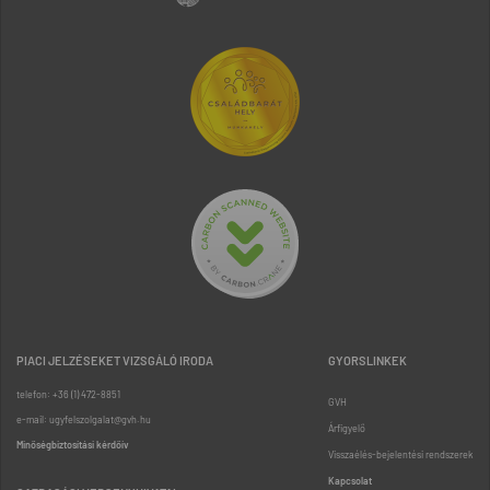
PIACI JELZÉSEKET VIZSGÁLÓ IRODA
GYORSLINKEK
telefon: +36 (1) 472-8851
GVH
e-mail: ugyfelszolgalat@gvh.hu
Árfigyelő
Minőségbiztosítási kérdőív
Visszaélés-bejelentési rendszerek
Kapcsolat