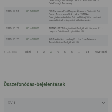
Felelősségű Társaság FLAIR-PLASTIC Korlátolt
Felelősségű Társaság
2025. 11. 03
ÖB-50/2025
CIG Pannónia Első Magyar Általános Biztosító Zrt.
Europ Assistance S.A.-nak a MVM Next
Energiakereskedelmi Zrt.-vel létrejött biztosítási
szerződési állomány mint vállalkozásrész
2025. 10. 22
ÖB-49/2025
TRANS-SPED Logisztikai Szolgáltató Központ Kft.;
Logicon Solutions Logisztikai Kft.
2025. 10. 20
ÖB-48/2025
4iG Távközlési Holding Zrt. Netfone Telecom
Távközlési és Szolgáltató Kft.
3 - 38. oldal
Előző
1
2
3
4
5
6
...
38
Következő
Összefonódás-bejelentések
GVH