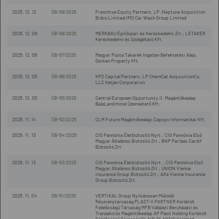
2025. 12. 12
ÖB-59/2025
Franchise Equity Partners, LP ;Neptune Acquisition
Bidco Limited;IMO Car Wash Group Limited
2025. 12. 09
ÖB-58/2025
MERKBAU Építőipari és Kereskedelmi Zrt.; LÉTAKER
Kereskedelmi és Szolgáltató Kft.
2025. 12. 08
ÖB-57/2025
Magyar Posta Takarék Ingatlan Befektetési Alap;
Dorkan Property Kft.
2025. 12. 05
ÖB-56/2025
KPS Capital Partners, LP ChemCat AcquisitionCo,
LLC Ketjen Corporation
2025. 12. 05
ÖB-55/2025
Central European Opportunity II. Magántőkealap
BalaLand Hotel Üzemeltető Kft.
2025. 11. 14
ÖB-52/2025
CLM Future Magántőkealap;Capsys Informatikai Kft.
2025. 11. 13
ÖB-54/2025
CIG Pannónia Életbiztosító Nyrt.; CIG Pannónia Első
Magyar Általános Biztosító Zrt.; BNP Paribas Cardif
Biztosító Zrt.
2025. 11. 13
ÖB-53/2025
CIG Pannónia Életbiztosító Nyrt. ; CIG Pannónia Első
Magyar Általános Biztosító Zrt.; UNION Vienna
Insurance Group Biztosító Zrt.; Alfa Vienna Insurance
Group Biztosító Zrt.
2025. 11. 04
ÖB-51/2025
VERTIKAL Group Nyilvánosan Működő
Részvénytársaság PLAST-X PARTNER Korlátolt
Felelősségű Társaság MFB Vállalati Beruházási és
Tranzakciós Magántőkealap AP Plast Holding Korlátolt