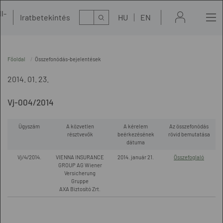
l-
Kereső
Iratbetekintés
HU
EN
t
Főoldal
Összefonódás-bejelentések
2014. 01. 23.
Vj-004/2014
Ügyszám
A közvetlen
A kérelem
Az összefonódás
résztvevők
beérkezésének
rövid bemutatása
dátuma
Vj/4/2014.
VIENNA INSURANCE
2014. január 21.
Összefoglaló
GROUP AG Wiener
Versicherung
Gruppe
AXA Biztosító Zrt.