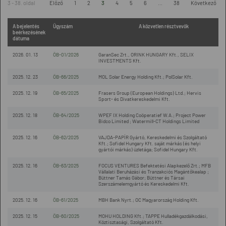
3 - 38. oldal
Előző
1
2
3
4
5
6
...
38
Következő
A bejelentés
Ügyszám
A közvetlen résztvevők
beérkezésének
dátuma
2026. 01. 13
ÖB-01/2026
GaranSec Zrt., ORINK HUNGARY Kft., SELIX
INVESTMENTS Kft.
2025. 12. 23
ÖB-66/2025
MOL Solar Energy Holding Kft.; PolSolar Kft.
2025. 12. 19
ÖB-65/2025
Frasers Group (European Holdings) Ltd.; Hervis
Sport- és Divatkereskedelmi Kft.
2025. 12. 18
ÖB-64/2025
WPEF IX Holding Coöperatief W.A.; Project Power
Bidco Limited ; Watermill-CT Holdings Limited
2025. 12. 16
ÖB-62/2025
VAJDA-PAPÍR Gyártó, Kereskedelmi és Szolgáltató
Kft.; Sofidel Hungary Kft. saját márkás (és helyi
gyártói márkás) üzletága; Sofidel Hungary Kft.
2025. 12. 16
ÖB-63/2025
FOCUS VENTURES Befektetési Alapkezelő Zrt.; MFB
Vállalati Beruházási és Tranzakciós Magántőkealap ;
Büttner Tamás Gábor; Büttner és Társai
Szerszámelemgyártó és Kereskedelmi Kft.
2025. 12. 16
ÖB-61/2025
MBH Bank Nyrt.; OC Magyarország Holding Kft.
2025. 12. 15
ÖB-60/2025
MOHU HOLDING Kft.; TAPPE Hulladékgazdálkodási,
Köztisztasági, Szolgáltató Kft.