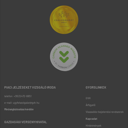
PIACI JELZÉSEKET VIZSGÁLÓ IRODA
GYORSLINKEK
telefon: +36 (1) 472-8851
GVH
e-mail: ugyfelszolgalat@gvh.hu
Árfigyelő
Minőségbiztosítási kérdőív
Visszaélés-bejelentési rendszerek
Kapcsolat
GAZDASÁGI VERSENYHIVATAL
Hirdetmények