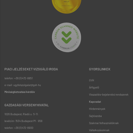
PIACI JELZÉSEKET VIZSGÁLÓ IRODA
GYORSLINKEK
telefon: +36 (1) 472-8851
GVH
e-mail: ugyfelszolgalat@gvh.hu
Árfigyelő
Minőségbiztosítási kérdőív
Visszaélés-bejelentési rendszerek
Kapcsolat
GAZDASÁGI VERSENYHIVATAL
Hirdetmények
1026 Budapest, Riadó u. 5-11.
Sajtószoba
levélcím: 1534 Budapest Pf.: 958
Szakmai felhasználóknak
telefon: +36 (1) 472-8900
Vállalkozásoknak