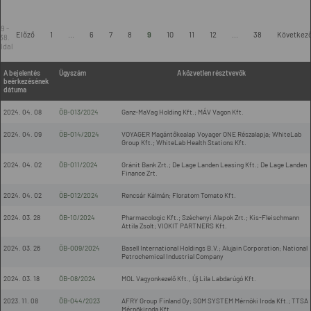
9 -
Előző
1
...
6
7
8
9
10
11
12
...
38
Következ
38.
ldal
A bejelentés
Ügyszám
A közvetlen résztvevők
beérkezésének
dátuma
2024. 04. 08
ÖB-013/2024
Ganz-MaVag Holding Kft.; MÁV Vagon Kft.
2024. 04. 09
ÖB-014/2024
VOYAGER Magántőkealap Voyager ONE Részalapja; WhiteLab
Group Kft.; WhiteLab Health Stations Kft.
2024. 04. 02
ÖB-011/2024
Gránit Bank Zrt.; De Lage Landen Leasing Kft.; De Lage Landen
Finance Zrt.
2024. 04. 02
ÖB-012/2024
Rencsár Kálmán; Floratom Tomato Kft.
2024. 03. 28
ÖB-10/2024
Pharmacologic Kft.; Széchenyi Alapok Zrt.; Kis-Fleischmann
Attila Zsolt; VIOKIT PARTNERS Kft.
2024. 03. 26
ÖB-009/2024
Basell International Holdings B.V.; Alujain Corporation; National
Petrochemical Industrial Company
2024. 03. 18
ÖB-08/2024
MOL Vagyonkezelő Kft., Új Lila Labdarúgó Kft.
2023. 11. 08
ÖB-044/2023
AFRY Group Finland Oy; SOM SYSTEM Mérnöki Iroda Kft.; TTSA
Mérnökiroda Kft.