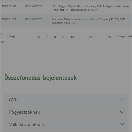
2023. 12. 01
ÖB-049/2023
MOL Magyar Olaj- és Gázipari Nyrt.; BKM Budapesti Közművek
Nonprofit Zrt.; MOHU BUDAPEST Zrt.
2023. 11. 28
ÖB-048/2023
Emirates Telecommunications Group Company PJSC; PPF
Telecom Group B.V.
9 -
Előző
1
...
6
7
8
9
10
11
12
...
38
Következ
38.
ldal
Összefonódás-bejelentések
GVH
Fogyasztóknak
Vállalkozásoknak