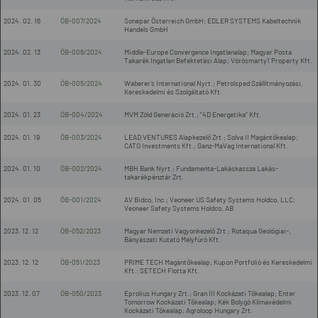
2024. 02. 16
ÖB-007/2024
Sonepar Österreich GmbH; EDLER SYSTEMS Kabeltechnik
Handels GmbH
2024. 02. 13
ÖB-006/2024
Middle-Europe Convergence Ingatlanalap; Magyar Posta
Takarék Ingatlan Befektetési Alap; Vörösmarty1 Property Kft.
2024. 01. 30
ÖB-005/2024
Waberer’s International Nyrt.; Petrolsped Szállítmányozási,
Kereskedelmi és Szolgáltató Kft.
2024. 01. 23
ÖB-004/2024
MVM Zöld Generáció Zrt.; "4D Energetika" Kft.
2024. 01. 19
ÖB-003/2024
LEAD VENTURES Alapkezelő Zrt.; Solva II Magántőkealap;
CATO Investments Kft.; Ganz-MaVag International Kft.
2024. 01. 10
ÖB-002/2024
MBH Bank Nyrt.; Fundamenta-Lakáskassza Lakás-
takarékpénztár Zrt.
2024. 01. 05
ÖB-001/2024
AV Bidco, Inc.; Veoneer US Safety Systems Holdco, LLC;
Veoneer Safety Systems Holdco, AB
2023. 12. 12
ÖB-052/2023
Magyar Nemzeti Vagyonkezelő Zrt.; Rotaqua Geológiai-,
Bányászati Kutató Mélyfúró Kft.
2023. 12. 12
ÖB-051/2023
PRIME TECH Magántőkealap; Kupon Portfolió és Kereskedelmi
Kft.; SETECH Flotta Kft.
2023. 12. 07
ÖB-050/2023
Eprolius Hungary Zrt.; Gran III Kockázati Tőkealap; Enter
Tomorrow Kockázati Tőkealap; Kék Bolygó Klímavédelmi
Kockázati Tőkealap; Agroloop Hungary Zrt.