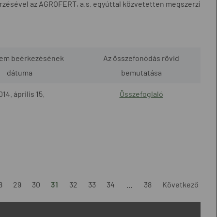
rzésével az AGROFERT, a.s. egyúttal közvetetten megszerzi
lem beérkezésének
Az összefonódás rövid
dátuma
bemutatása
014. április 15.
Összefoglaló
8
29
30
31
32
33
34
...
38
Következő