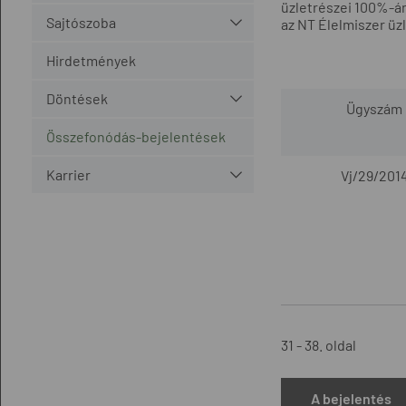
üzletrészei 100%-á
Sajtószoba
az NT Élelmiszer üz
Hirdetmények
Döntések
Ügyszám
Összefonódás-bejelentések
Karrier
Vj/29/201
31 - 38. oldal
A bejelentés