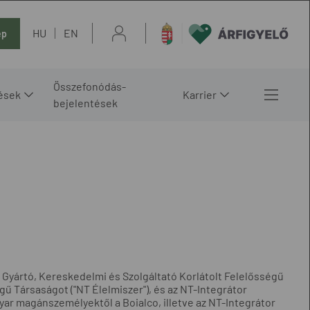
HU
EN
ép
Összefonódás-
ések
Karrier
bejelentések
Gyártó, Kereskedelmi és Szolgáltató Korlátolt Felelősségű
gű Társaságot ("NT Élelmiszer"), és az NT-Integrátor
ar magánszemélyektől a Boialco, illetve az NT-Integrátor