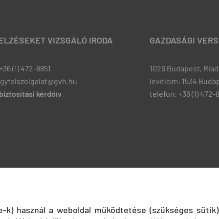
JELZÉSEKET VIZSGÁLÓ IRODA
GAZDASÁGI VERS
+36 (1) 472-8851
1026 Budapest, Riadó
ugyfelszolgalat@gvh.hu
levélcím: 1534 Budap
iztosítási kérdőív
telefon: +36 (1) 472-
ie-k) használ a weboldal működtetése (szükséges sütik)