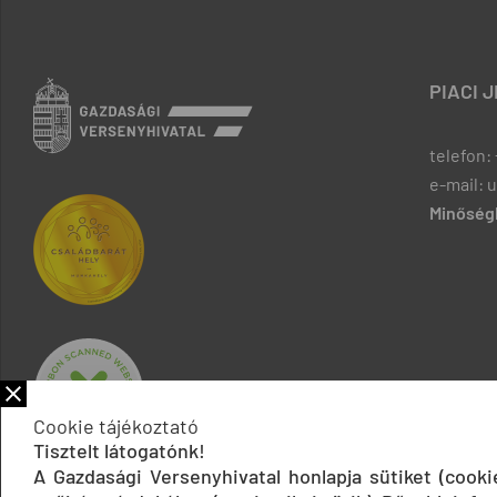
PIACI 
telefon: 
e-mail: 
Minőségb
Cookie tájékoztató
Tisztelt látogatónk!
A Gazdasági Versenyhivatal honlapja sütiket (cook