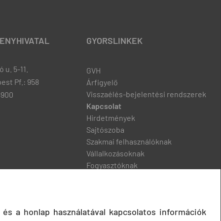
ENYHIVATAL
GYORSLINKEK
 u. 5-11.
GVH
est Pf.: 958
Árfigyelő
Visszaélés-bejelentési rendszerek
8900
Kapcsolat
Hirdetmények
Sajtószoba
Szakmai felhasználóknak
Vállalkozásoknak
Fogyasztóknak
Podcast
 és a honlap használatával kapcsolatos információk