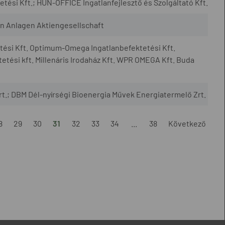
tési Kft.; HUN-OFFICE Ingatlanfejlesztő és Szolgáltató Kft.
n Anlagen Aktiengesellschaft
tési Kft. Optimum-Omega Ingatlanbefektetési Kft.
tési kft. Millenáris Irodaház Kft. WPR OMEGA Kft. Buda
rt.; DBM Dél-nyírségi Bioenergia Művek Energiatermelő Zrt.
8
29
30
31
32
33
34
...
38
Következő