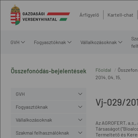
Árfigyelő
Kartell-chat
Sz
GVH
Fogyasztóknak
Vállalkozásoknak
fe
Főoldal
Összefon
Összefonódás-bejelentések
2014. 04. 15.
GVH
Vj-029/20
Fogyasztóknak
Vállalkozásoknak
Az AGROFERT, a.s., 
Társaságot ("Bioalc
Szakmai felhasználóknak
Termeltető és Keres