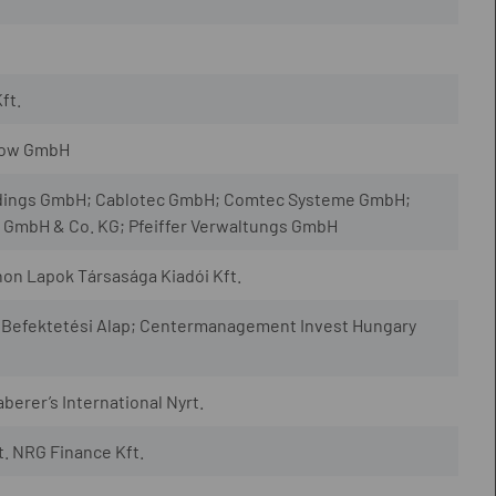
ft.
etow GmbH
ldings GmbH; Cablotec GmbH; Comtec Systeme GmbH;
 GmbH & Co. KG; Pfeiffer Verwaltungs GmbH
on Lapok Társasága Kiadói Kft.
n Befektetési Alap; Centermanagement Invest Hungary
berer’s International Nyrt.
. NRG Finance Kft.