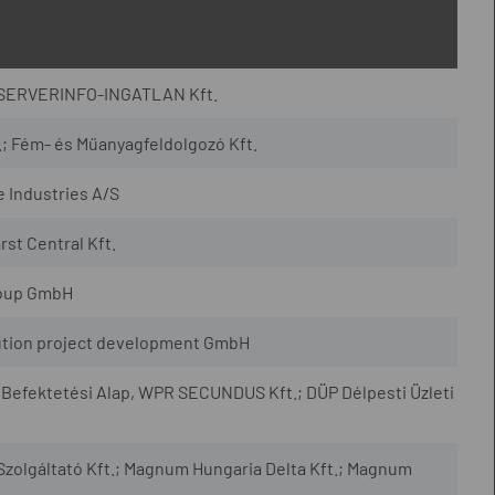
; SERVERINFO-INGATLAN Kft.
.; Fém- és Műanyagfeldolgozó Kft.
e Industries A/S
rst Central Kft.
roup GmbH
ution project development GmbH
 Befektetési Alap, WPR SECUNDUS Kft.; DÜP Délpesti Üzleti
zolgáltató Kft.; Magnum Hungaria Delta Kft.; Magnum