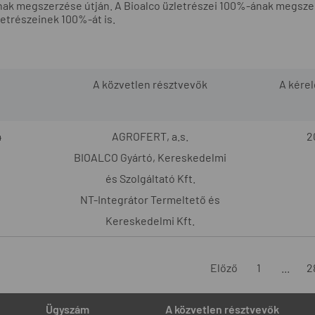
nak megszerzése útján. A Bioalco üzletrészei 100%-ának megsze
letrészeinek 100%-át is.
A közvetlen résztvevők
A kére
4
AGROFERT, a.s.
2
BIOALCO Gyártó, Kereskedelmi
és Szolgáltató Kft.
NT-Integrátor Termeltető és
Kereskedelmi Kft.
Előző
1
...
2
Ügyszám
A közvetlen résztvevők