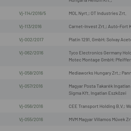
Vj-114/2016/5
MOL Nyrt.; OT Industries Zrt.
Vj-113/2016
Carnet-Invest Zrt.; Autó-Fort K
Vj-002/2017
Platin 1291. GmbH; Solvay Ac
Vj-062/2016
Tyco Electronics Germany Ho
Motec Montage GmbH; Pfeiffer
Vj-058/2016
Mediaworks Hungary Zrt.; Pann
Vj-057/2016
Magyar Posta Takarék Ingatla
Sigma Kft. Ingatlan Eszközei
Vj-056/2016
CEE Transport Holding B.V.; Wa
Vj-055/2016
MVM Magyar Villamos Művek Zrt