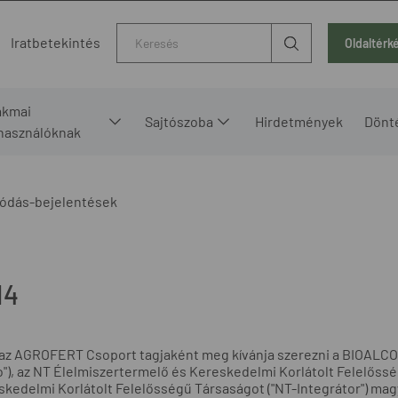
Kereső
Iratbetekintés
Oldaltérk
akmai
Sajtószoba
Hirdetmények
Dönt
lhasználóknak
ódás-bejelentések
14
az AGROFERT Csoport tagjaként meg kívánja szerezni a BIOALCO 
o"), az NT Élelmiszertermelő és Kereskedelmi Korlátolt Felelőssé
kedelmi Korlátolt Felelősségű Társaságot ("NT-Integrátor") magy