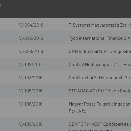
k
Vj-094/2016
T-Systems Magyarország Zrt.
Vj-095/2016
Tyco International Finance S.A
Vj-098/2016
CNH Industrial N.V.; Kongskild
Vj-102/2016
Centrál Médiacsoport Zrt.; Hea
Vj-103/2016
ContiTech AG; Hornschuch G
Vj-105/2016
STRABAG AG; Raiffeisen Evol
Vj-106/2016
Magyar Posta Takarék Ingatlan
Park Kft.
Vj-109/2016
CENTER INVEST Építőipari és S
Hungaria Helium Kft.;