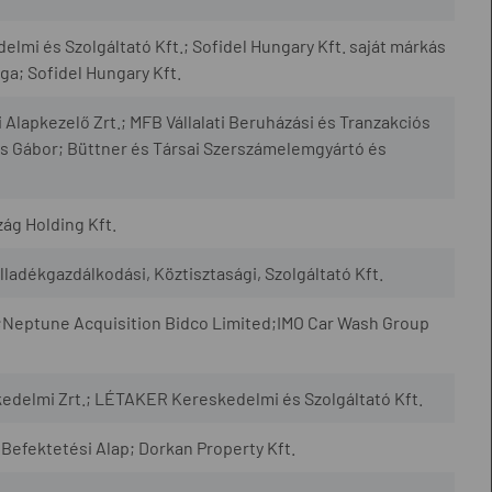
mi és Szolgáltató Kft.; Sofidel Hungary Kft. saját márkás
ága; Sofidel Hungary Kft.
apkezelő Zrt.; MFB Vállalati Beruházási és Tranzakciós
s Gábor; Büttner és Társai Szerszámelemgyártó és
ág Holding Kft.
adékgazdálkodási, Köztisztasági, Szolgáltató Kft.
 ;Neptune Acquisition Bidco Limited;IMO Car Wash Group
edelmi Zrt.; LÉTAKER Kereskedelmi és Szolgáltató Kft.
Befektetési Alap; Dorkan Property Kft.