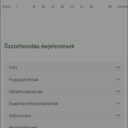
-
Előző
1
...
19
20
21
22
23
24
25
...
38
Követk
l
Összefonódás-bejelentések
GVH
Fogyasztóknak
Vállalkozásoknak
Szakmai felhasználóknak
Sajtószoba
Hirdetmények