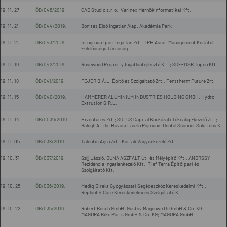
19. 11. 27
ÖB/046/2019.
CAD Studio s.r.o.; Varinex Mérnökinformatikai Kft.
19. 11. 21
ÖB/044/2019.
Bonitás Első Ingatlan Alap; Akadémia Park
19. 11. 21
ÖB/043/2019.
Infogroup Ipari Ingatlan Zrt.; TPH Asset Management Korlátolt
Felelősségű Társaság
19. 11. 19
ÖB/042/2019.
Rosewood Property Ingatlanfejlesztő Kft.; SOF-11SB Topco Kft.
19. 11. 18
ÖB/041/2019.
FEJÉR B.Á.L. Építő és Szolgáltató Zrt., Fenstherm Future Zrt.
19. 11. 15
ÖB/040/2019.
HAMMERER ALUMINIUM INDUSTRIES HOLDING GMBH; Hydro
Extrusion S.R.L.
19. 11. 14
ÖB/0039/2019.
Hiventures Zrt.; SOLUS Capital Kockázati Tőkealap-kezelő Zrt.;
Balogh Attila; Havasi László Rajmund; Dental Scanner Solutions Kft.
19. 11. 05
ÖB/038/2019.
Talentis Agro Zrt.; Kartali Vagyonkezelő Zrt.
19. 10. 31
ÖB/037/2019.
Szíjj László; DUNA ASZFALT Út- és Mélyépítő Kft.; ANDRSSY-
Rezidencia Ingatlankezelő Kft.; Tief Terra Építőipari és
Szolgáltató Kft.
19. 10. 25
ÖB/036/2019.
Mediq Direkt Gyógyászati Segédeszköz Kereskedelmi Kft.;
Replant 4 Care Kereskedelmi és Szolgáltató Kft.
19. 10. 22
ÖB/035/2019.
Robert Bosch GmbH; Gustav Magenwirth GmbH & Co. KG;
MAGURA Bike Parts GmbH & Co. KG; MAGURA GmbH