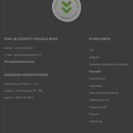
PIACI JELZÉSEKET VIZSGÁLÓ IRODA
GYORSLINKEK
telefon: +36 (1) 472-8851
GVH
e-mail: ugyfelszolgalat@gvh.hu
Árfigyelő
Minőségbiztosítási kérdőív
Visszaélés-bejelentési rendszerek
Kapcsolat
GAZDASÁGI VERSENYHIVATAL
Hirdetmények
1026 Budapest, Riadó u. 5-11.
Sajtószoba
levélcím: 1534 Budapest Pf.: 958
Szakmai felhasználóknak
telefon: +36 (1) 472-8900
Vállalkozásoknak
Fogyasztóknak
Podcast
Oldaltérkép