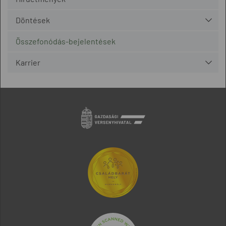
Döntések
Összefonódás-bejelentések
Karrier