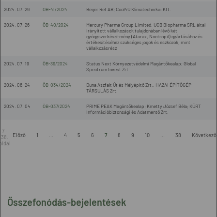
2024. 07. 29
ÖB-41/2024
Beijer Ref AB; Cool4U Klímatechnikai Kft.
2024. 07. 26
ÖB-40/2024
Mercury Pharma Group Limited; UCB Biopharma SRL által
irányított vállalkozások tulajdonában lévő két
gyógyszerkészítmény (Atarax, Nootropil) gyártásához és
értékesítéséhez szükséges jogok és eszközök, mint
vállalkozásrész
2024. 07. 19
ÖB-39/2024
Status Next Környezetvédelmi Magántőkealap; Global
Spectrum Invest Zrt.
2024. 06. 24
ÖB-034/2024
Duna Aszfalt Út és Mélyépítő Zrt.; HAZAI ÉPÍTŐGÉP
TÁRSULÁS Zrt.
2024. 07. 04
ÖB-037/2024
PRIME PEAK Magántőkealap; Kmetty József Béla; KÜRT
Információbiztonsági és Adatmentő Zrt.
7 -
Előző
1
...
4
5
6
7
8
9
10
...
38
Következő
38.
oldal
Összefonódás-bejelentések