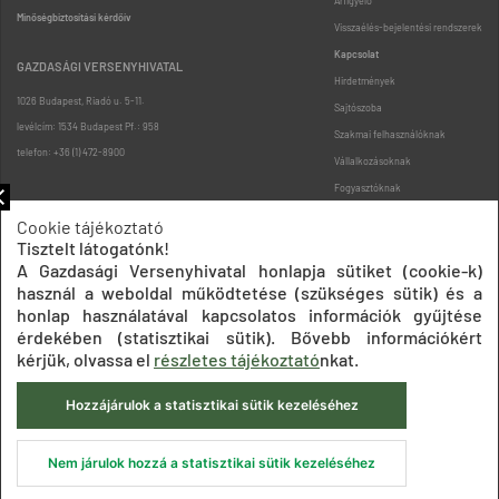
Árfigyelő
Minőségbiztosítási kérdőív
Visszaélés-bejelentési rendszerek
Kapcsolat
GAZDASÁGI VERSENYHIVATAL
Hirdetmények
1026 Budapest, Riadó u. 5-11.
Sajtószoba
levélcím: 1534 Budapest Pf.: 958
Szakmai felhasználóknak
telefon: +36 (1) 472-8900
Vállalkozásoknak
Fogyasztóknak
Podcast
Cookie tájékoztató
Oldaltérkép
Tisztelt látogatónk!
A Gazdasági Versenyhivatal honlapja sütiket (cookie-k)
használ a weboldal működtetése (szükséges sütik) és a
honlap használatával kapcsolatos információk gyűjtése
érdekében (statisztikai sütik). Bővebb információkért
kérjük, olvassa el
részletes tájékoztató
nkat.
Impresszum
Adatkezelési tájékoztatók
Akadálymentesítési nyilatkozat
Hozzájárulok a statisztikai sütik kezeléséhez
Közadatkereső
Süti beállítások
ÁSZF
© 2020 Gazdasági Versenyhivatal
Nem járulok hozzá a statisztikai sütik kezeléséhez