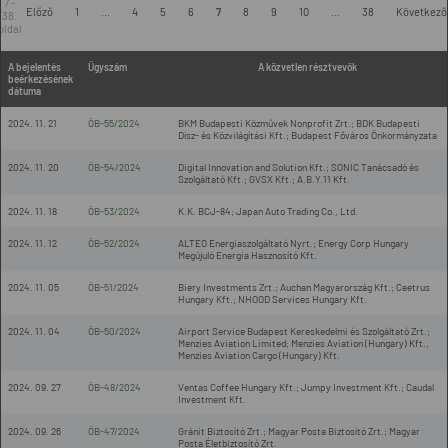
7 -
Előző
1
...
4
5
6
7
8
9
10
...
38
Következő
38.
oldal
A bejelentés
Ügyszám
A közvetlen résztvevők
beérkezésének
dátuma
2024. 11. 21
ÖB-55/2024
BKM Budapesti Közművek Nonprofit Zrt.; BDK Budapesti
Dísz- és Közvilágítási Kft.; Budapest Főváros Önkormányzata
2024. 11. 20
ÖB-54/2024
Digital Innovation and Solution Kft.; SONIC Tanácsadó és
Szolgáltató Kft.; GVSX Kft.; A.B.Y.11 Kft.
2024. 11. 18
ÖB-53/2024
K.K. BCJ-84; Japan Auto Trading Co., Ltd.
2024. 11. 12
ÖB-52/2024
ALTEO Energiaszolgáltató Nyrt.; Energy Corp Hungary
Megújuló Energia Hasznosító Kft.
2024. 11. 05
ÖB-51/2024
Biery Investments Zrt.; Auchan Magyarország Kft.; Ceetrus
Hungary Kft.; NHOOD Services Hungary Kft.
2024. 11. 04
ÖB-50/2024
Airport Service Budapest Kereskedelmi és Szolgáltató Zrt.;
Menzies Aviation Limited; Menzies Aviation (Hungary) Kft.,
Menzies Aviation Cargo (Hungary) Kft.
2024. 09. 27
ÖB-48/2024
Ventas Coffee Hungary Kft.; Jumpy Investment Kft.; Caudal
Investment Kft.
2024. 09. 26
ÖB-47/2024
Gránit Biztosító Zrt.; Magyar Posta Biztosító Zrt.; Magyar
Posta Életbiztosító Zrt.