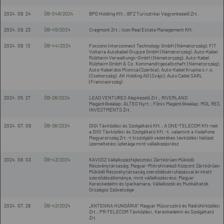
2024. 09. 24
ÖB-046/2024
BPD Holding Kft.; BFZ Turisztikai Vagyonkezelő Zrt.
2024. 09. 23
ÖB-45/2024
Cragmont Zrt.; Icon Real Estate Management Kft.
2024. 09. 13
ÖB-44/2024
Foxconn Interconnect Technology GmbH (Németország); FIT
Voltaira Autokabel Gruppe GmbH (Németország); Auto-Kabel
Rülzheim Verwaltungs-GmbH (Németország); Auto-Kabel
Rülzheim GmbH & Co. Kommanditgesellschaft (Németország);
Auto-Kabel doo Mionica (Szerbia); Auto-Kabel Krupka s.r.o.
(Csehország); AK Holding AG (Svájc); Auto Cable SARL
(Franciaország)
2024. 05. 27
ÖB-28/2024
LEAD VENTURES Alapkezelő Zrt.; RIVERLAND
Magántőkealap; ALTEO Nyrt.; Főnix Magántőkealap; MOL RES
INVESTMENTS Zrt.
2024. 07. 09
ÖB-38/2024
DIGI Távközlési és Szolgáltató Kft.; A ONE-TELECOM Kft-nek
a DIGI Távközlési és Szolgáltató Kft.-t, valamint a Vodafone
Magyarország Zrt.-t kiszolgáló vezetékes távközlési hálózat
üzemeltetési üzletága mint vállalkozásrész
2024. 08. 03
ÖB-43/2024
KAVOSZ Vállalkozásfejlesztési Zártkörűen Működő
Részvénytársaság; Magyar-Mikrohitelező Központ Zártkörűen
Működő Részvénytársaság szerződésátruházással érintett
szerződésállománya, mint vállalkozásrész; Magyar
Kereskedelmi és Iparkamara; Vállalkozók és Munkáltatók
Országos Szövetsége
2024. 07. 29
ÖB-42/2024
„ANTENNA HUNGÁRIA” Magyar Műsorszóró és Rádióhírközlési
Zrt.; PR-TELECOM Távközlési, Kereskedelmi és Szolgáltató
Zrt.