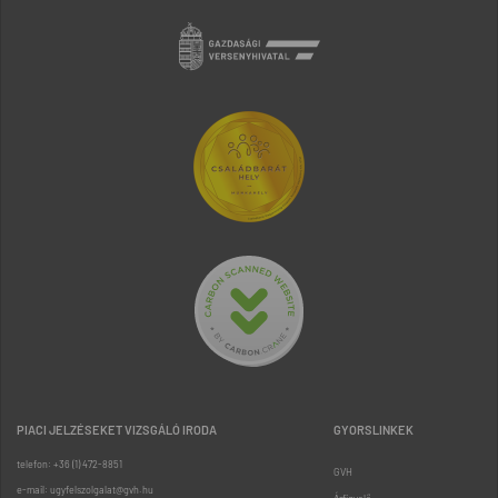
PIACI JELZÉSEKET VIZSGÁLÓ IRODA
GYORSLINKEK
telefon: +36 (1) 472-8851
GVH
e-mail: ugyfelszolgalat@gvh.hu