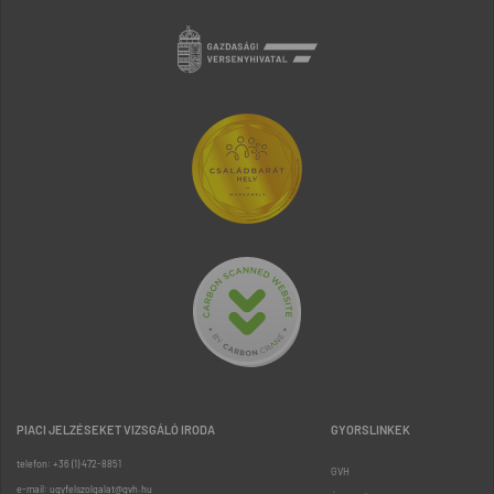
PIACI JELZÉSEKET VIZSGÁLÓ IRODA
GYORSLINKEK
telefon: +36 (1) 472-8851
GVH
e-mail: ugyfelszolgalat@gvh.hu