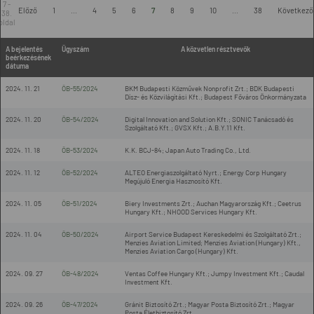
7 -
Előző
1
...
4
5
6
7
8
9
10
...
38
Következő
38.
oldal
A bejelentés
Ügyszám
A közvetlen résztvevők
beérkezésének
dátuma
2024. 11. 21
ÖB-55/2024
BKM Budapesti Közművek Nonprofit Zrt.; BDK Budapesti
Dísz- és Közvilágítási Kft.; Budapest Főváros Önkormányzata
2024. 11. 20
ÖB-54/2024
Digital Innovation and Solution Kft.; SONIC Tanácsadó és
Szolgáltató Kft.; GVSX Kft.; A.B.Y.11 Kft.
2024. 11. 18
ÖB-53/2024
K.K. BCJ-84; Japan Auto Trading Co., Ltd.
2024. 11. 12
ÖB-52/2024
ALTEO Energiaszolgáltató Nyrt.; Energy Corp Hungary
Megújuló Energia Hasznosító Kft.
2024. 11. 05
ÖB-51/2024
Biery Investments Zrt.; Auchan Magyarország Kft.; Ceetrus
Hungary Kft.; NHOOD Services Hungary Kft.
2024. 11. 04
ÖB-50/2024
Airport Service Budapest Kereskedelmi és Szolgáltató Zrt.;
Menzies Aviation Limited; Menzies Aviation (Hungary) Kft.,
Menzies Aviation Cargo (Hungary) Kft.
2024. 09. 27
ÖB-48/2024
Ventas Coffee Hungary Kft.; Jumpy Investment Kft.; Caudal
Investment Kft.
2024. 09. 26
ÖB-47/2024
Gránit Biztosító Zrt.; Magyar Posta Biztosító Zrt.; Magyar
Posta Életbiztosító Zrt.