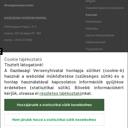
Árfigyelő
Minőségbiztosítási kérdőív
Visszaélés-bejelentési rendszerek
Kapcsolat
GAZDASÁGI VERSENYHIVATAL
Hirdetmények
1026 Budapest, Riadó u. 5-11.
Sajtószoba
levélcím: 1534 Budapest Pf.: 958
Szakmai felhasználóknak
telefon: +36 (1) 472-8900
Vállalkozásoknak
Fogyasztóknak
Podcast
Cookie tájékoztató
Oldaltérkép
Tisztelt látogatónk!
A Gazdasági Versenyhivatal honlapja sütiket (cookie-k)
használ a weboldal működtetése (szükséges sütik) és a
honlap használatával kapcsolatos információk gyűjtése
érdekében (statisztikai sütik). Bővebb információkért
kérjük, olvassa el
részletes tájékoztató
nkat.
Impresszum
Adatkezelési tájékoztatók
Akadálymentesítési nyilatkozat
Hozzájárulok a statisztikai sütik kezeléséhez
Közadatkereső
Süti beállítások
ÁSZF
© 2020 Gazdasági Versenyhivatal
Nem járulok hozzá a statisztikai sütik kezeléséhez