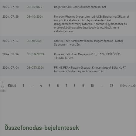
2024. 07. 29
ÖB-41/2024
Beijer Ref AB; Cool4U Klímatechnikai Kft.
2024. 07. 26
ÖB-40/2024
Mercury Pharma Group Limited; UCB Biopharma SRL által
irányított vállalkozások tulajdonában lévő két
gyógyszerkészítmény (Atarax, Nootropil) gyártásához és
értékesítéséhez szükséges jogok és eszközök, mint
vállalkozásrész
2024. 07. 19
ÖB-39/2024
Status Next Környezetvédelmi Magántőkealap; Global
Spectrum Invest Zrt.
2024. 06. 24
ÖB-034/2024
Duna Aszfalt Út és Mélyépítő Zrt.; HAZAI ÉPÍTŐGÉP
TÁRSULÁS Zrt.
2024. 07. 04
ÖB-037/2024
PRIME PEAK Magántőkealap; Kmetty József Béla; KÜRT
Információbiztonsági és Adatmentő Zrt.
7 -
Előző
1
...
4
5
6
7
8
9
10
...
38
Következő
38.
oldal
Összefonódás-bejelentések