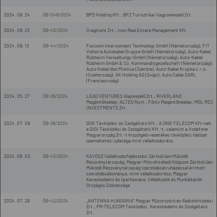
2024. 09. 24
ÖB-046/2024
BPD Holding Kft.; BFZ Turisztikai Vagyonkezelő Zrt.
2024. 09. 23
ÖB-45/2024
Cragmont Zrt.; Icon Real Estate Management Kft.
2024. 09. 13
ÖB-44/2024
Foxconn Interconnect Technology GmbH (Németország); FIT
Voltaira Autokabel Gruppe GmbH (Németország); Auto-Kabel
Rülzheim Verwaltungs-GmbH (Németország); Auto-Kabel
Rülzheim GmbH & Co. Kommanditgesellschaft (Németország);
Auto-Kabel doo Mionica (Szerbia); Auto-Kabel Krupka s.r.o.
(Csehország); AK Holding AG (Svájc); Auto Cable SARL
(Franciaország)
2024. 05. 27
ÖB-28/2024
LEAD VENTURES Alapkezelő Zrt.; RIVERLAND
Magántőkealap; ALTEO Nyrt.; Főnix Magántőkealap; MOL RES
INVESTMENTS Zrt.
2024. 07. 09
ÖB-38/2024
DIGI Távközlési és Szolgáltató Kft.; A ONE-TELECOM Kft-nek
a DIGI Távközlési és Szolgáltató Kft.-t, valamint a Vodafone
Magyarország Zrt.-t kiszolgáló vezetékes távközlési hálózat
üzemeltetési üzletága mint vállalkozásrész
2024. 08. 03
ÖB-43/2024
KAVOSZ Vállalkozásfejlesztési Zártkörűen Működő
Részvénytársaság; Magyar-Mikrohitelező Központ Zártkörűen
Működő Részvénytársaság szerződésátruházással érintett
szerződésállománya, mint vállalkozásrész; Magyar
Kereskedelmi és Iparkamara; Vállalkozók és Munkáltatók
Országos Szövetsége
2024. 07. 29
ÖB-42/2024
„ANTENNA HUNGÁRIA” Magyar Műsorszóró és Rádióhírközlési
Zrt.; PR-TELECOM Távközlési, Kereskedelmi és Szolgáltató
Zrt.