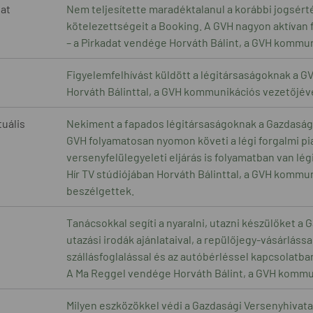
dat
Nem teljesítette maradéktalanul a korábbi jogsér
kötelezettségeit a Booking. A GVH nagyon aktívan fi
– a Pirkadat vendége Horváth Bálint, a GVH kommun
Figyelemfelhívást küldött a légitársaságoknak a G
Horváth Bálinttal, a GVH kommunikációs vezetőjév
tuális
Nekiment a fapados légitársaságoknak a Gazdasági
GVH folyamatosan nyomon követi a légi forgalmi pi
versenyfelülegyeleti eljárás is folyamatban van lé
Hír TV stúdiójában Horváth Bálinttal, a GVH kommu
beszélgettek.
Tanácsokkal segíti a nyaralni, utazni készülőket a 
utazási irodák ajánlataival, a repülőjegy-vásárlással
szállásfoglalással és az autóbérléssel kapcsolatba
A Ma Reggel vendége Horváth Bálint, a GVH kommu
Milyen eszközökkel védi a Gazdasági Versenyhivatal 