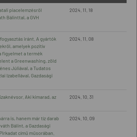
atali piacelemzésről
2024. 11. 18
h Bálinttal, a GVH
fogyasztás iránt. A gyártók
2024. 11. 08
kről, amelyek pozitív
a figyelmet a termék
elent a Greenwashing, zöld
Dénes Júliával, a Tudatos
i Izabellával, Gazdasági
Szaknévsor. Aki kimarad, az
2024. 10. 31
rra is, hanem már tíz darab
2024. 10. 09
váth Bálint, a Gazdasági
 Pirkadat című műsorában.