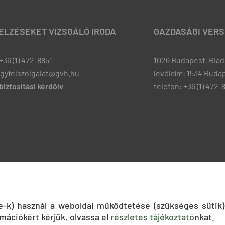
JELZÉSEKET VIZSGÁLÓ IRODA
GAZDASÁGI VERS
+36 (1) 472-8851
1026 Budapest, Riadó
ugyfelszolgalat@gvh.hu
levélcím: 1534 Budap
iztosítási kérdőív
telefon: +36 (1) 472-
ie-k) használ a weboldal működtetése (szükséges sütik)
mációkért kérjük, olvassa el
részletes tájékoztató
nkat.