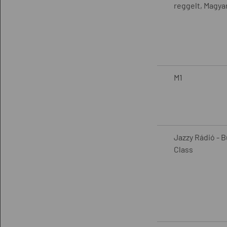
reggelt, Magya
M1
Jazzy Rádió - 
Class