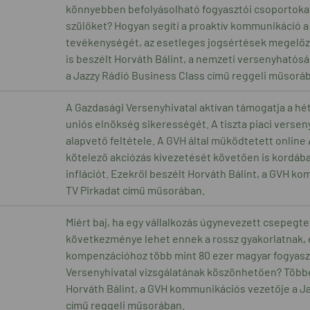
könnyebben befolyásolható fogyasztói csoportokat
szülőket? Hogyan segíti a proaktív kommunikáció 
tevékenységét, az esetleges jogsértések megelőz
is beszélt Horváth Bálint, a nemzeti versenyható
a Jazzy Rádió Business Class című reggeli műsorá
A Gazdasági Versenyhivatal aktívan támogatja a h
uniós elnökség sikerességét. A tiszta piaci verse
alapvető feltétele. A GVH által működtetett online
kötelező akciózás kivezetését követően is kordában
inflációt. Ezekről beszélt Horváth Bálint, a GVH k
TV Pirkadat című műsorában.
Miért baj, ha egy vállalkozás úgynevezett csepegte
következménye lehet ennek a rossz gyakorlatnak, 
kompenzációhoz több mint 80 ezer magyar fogyasz
Versenyhivatal vizsgálatának köszönhetően? Többek
Horváth Bálint, a GVH kommunikációs vezetője a J
című reggeli műsorában.