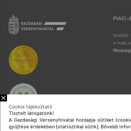
PIACI 
telefon: 
e-mail: 
Minőségb
Cookie tájékoztató
Tisztelt látogatónk!
A Gazdasági Versenyhivatal honlapja sütiket (cook
gyűjtése érdekében (statisztikai sütik). Bővebb infor