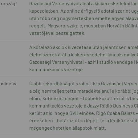
rország!
Gazdasági Versenyhivatalnál a kiskereskedelmi lán
kapcsolatban. Az online árfigyelő adatai szerint ug
után több cég nagymértékben emelte egyes alapvet
reggelt, Magyarország! c. műsorban Horváth Bálin
vezetőjével beszélgettek.
A kötelező akciók kivezetése után jelentősen emel
élelmiszerek árát a kiskereskedelmi láncok, melyek
Gazdasági Versenyhivatal - az M1 stúdió vendége Ho
kommunikációs vezetője
Business
Újabb rekordbírságot szabott ki a Gazdasági Versen
a cég nem teljesítette maradéktalanul a korábbi 
előíró kötelezettségeit – többek között erről is bes
kommunikációs vezetője a Jazzy Rádió Business C
került az is, hogy a GVH elnöke, Rigó Csaba Balázs
érdekében – határozottan lépett fel a légiközleke
megengedhetetlen állapotok miatt.