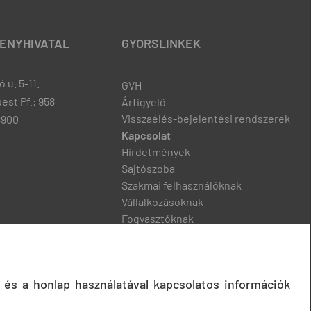
ENYHIVATAL
GYORSLINKEK
 u. 5-11.
GVH
est Pf.: 958
Árfigyelő
Visszaélés-bejelentési rendszerek
8900
Kapcsolat
Hirdetmények
Sajtószoba
Szakmai felhasználóknak
Vállalkozásoknak
Fogyasztóknak
Podcast
 és a honlap használatával kapcsolatos információk