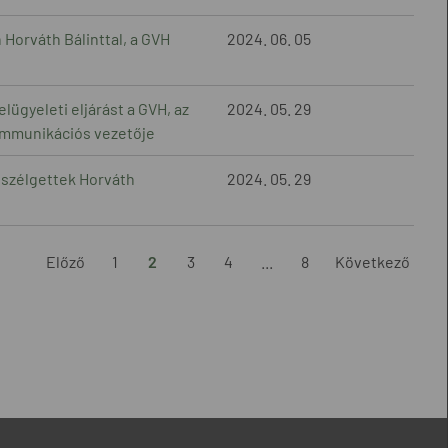
Horváth Bálinttal, a GVH
2024. 06. 05
lügyeleti eljárást a GVH, az
2024. 05. 29
ommunikációs vezetője
eszélgettek Horváth
2024. 05. 29
Előző
1
2
3
4
...
8
Következő