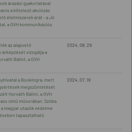
cok árazási gyakorlatával
yanis a kötelező akciózás
ő élelmiszerek árát - a Jó
ttal, a GVH kommunikációs
ték az alapvető
2024. 08. 29
 árképzését vizsgálja a
rváth Bálint, a GVH
yhivatal a Bookingra, mert
2024. 07. 19
jogsértések megszüntetését
zélt Horváth Bálint, a GVH
lass című műsorában. Szóba
 – a magyar utazók védelme
déseben tapasztalható