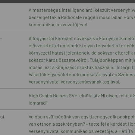
A mesterséges intelligenciáról készült versenyhiv
beszélgettek a Radiocafe reggeli műsorában Horvát
kommunikációs vezetőjével
-
A fogyasztói kereslet növekszik a környezetkímélő 
előszeretettel emelnek ki olyan tényeket a terméke
környezeti hatást jelentenek, de sokszor elterelik 
sokszor káros összetevőiről. Tulajdonképpen mit j
mosás, ezt a kifejezést szoktuk használni. Interjú 
Vásárlók Egyesületének munkatársával és Szoboszla
Versenyhivatal Versenytanácsának tagjával.
Rigó Csaba Balázs, GVH-elnök: „Az MI olyan, mint a 
lemarad”
dat
Valóban szükségünk van egy tizenegyedik papírpohá
van otthon a szekrényben? – tette fel a kérdést Hor
Versenyhivatal kommunikációs vezetője, a Heti TV