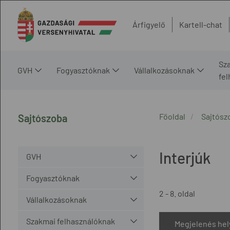
Árfigyelő
Kartell-chat
Sz
GVH
Fogyasztóknak
Vállalkozásoknak
fe
Főoldal
Sajtósz
Sajtószoba
Interjúk
GVH
Fogyasztóknak
2 - 8. oldal
Vállalkozásoknak
Szakmai felhasználóknak
Megjelenés hel