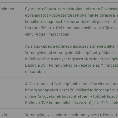
Business
Gyorsított ágazati vizsgálatokat indított a Gazdasá
egyajánlatos közbeszerzések okainak feltárására, 
képalkotó diagnosztikai berendezések piacán – több
Horváth Bálint, a GVH kommunikációs vezetője a J
című reggeli műsorában
Az ársapkák és a kötelező akciózás átmeneti alkalm
Versenyhivatal versenyélénkítő lépései, például az
működtetése a magyar fogyasztók érdekét szolgált
Bálint, a GVH kommunikációs vezetője az M1 hírcsa
műsorában.
A Makronóm Intézet legújabb elemzése visszaigazol
három hónap alatt közel 20 milliárd forintot spórol
online Árfigyelőnek köszönhetően. – többek között 
Bálint, a GVH kommunikációs vezetője az M1 Ma dél
- Jó
Versenyjogi vizsgálatot kezdeményezett a Nemzet