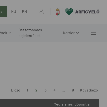
HU
EN
ép
Összefonódás-
ések
Karrier
bejelentések
Előző
1
2
3
4
...
8
Következő
Megjelenés időpontja