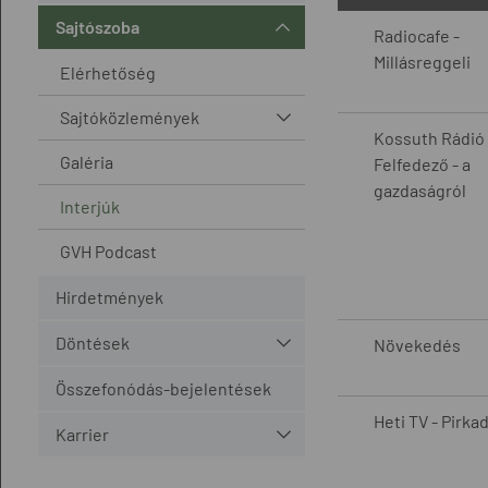
Sajtószoba
Radiocafe -
Millásreggeli
Elérhetőség
Sajtóközlemények
Kossuth Rádió 
Galéria
Felfedező - a
gazdaságról
Interjúk
GVH Podcast
Hirdetmények
Döntések
Növekedés
Összefonódás-bejelentések
Heti TV - Pirka
Karrier