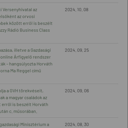
gi Versenyhivatal az
2024. 10. 08
elsőként az orvosi
ek között erről is beszélt
azzy Rádió Business Class
azása, illetve a Gazdasági
2024. 09. 25
 online Árfigyelő rendszer
ák – hangsúlyozta Horváth
torna Ma Reggel című
ja a GVH törekvéseit,
2024. 09. 06
tak a magyar családok az
erről is beszélt Horváth
után c. műsorában.
gazdasági Minisztérium a
2024. 08. 30