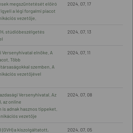
tések megszüntetését előíró
2024. 07. 17
gyeli a légi forgalmi piacot
ikációs vezetője.
VH, stúdióbeszélgetés
2024. 07. 13
el
 Versenyhivatal elnöke. A
2024. 07. 11
acot. Több
gitársaságokkal szemben. A
nikációs vezetőjével
Gazdasági Versenyhivatal. Az
2024. 07. 08
, az online
n is adnak hasznos tippeket.
nikációs vezetője
(GVH) a kiszolgáltatott,
2024. 07. 05