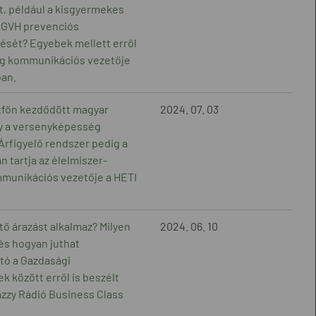
, például a kisgyermekes
a GVH prevenciós
ését? Egyebek mellett erről
ság kommunikációs vezetője
ban.
étfőn kezdődött magyar
2024. 07. 03
ny a versenyképesség
 Árfigyelő rendszer pedig a
 tartja az élelmiszer-
ommunikációs vezetője a HETI
tő árazást alkalmaz? Milyen
2024. 06. 10
és hogyan juthat
tó a Gazdasági
 között erről is beszélt
azzy Rádió Business Class