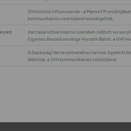
GVH kontra influenszerek - a Manna FM stúdiójában 
kommunikációs vezetőjével beszélgettek
eszéd
Hat hazai influenszerrel szemben indított versenyfe
Egyenes Beszéd vendége Horváth Bálint, a GVH k
A Gazdasági Versenyhivatalhoz tartozó ügyekről b
Bálinttal, a GVH kommunikációs vezetőjével