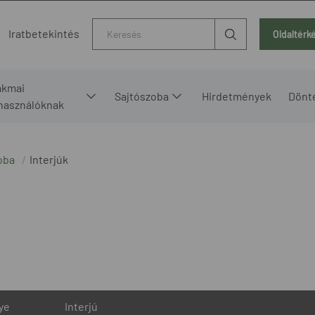
Kereső
Iratbetekintés
Oldaltérk
akmai
Sajtószoba
Hirdetmények
Dönt
lhasználóknak
oba
Interjúk
ye
Interjú