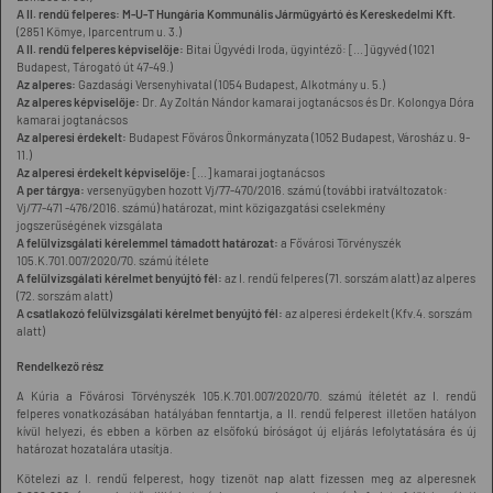
A II. rendű felperes:
M-U-T Hungária Kommunális Járműgyártó és Kereskedelmi Kft.
(2851 Kömye, Iparcentrum u. 3.)
A II. rendű felperes képviselője:
Bitai Ügyvédi Iroda, ügyintéző: [...] ügyvéd (1021
Budapest, Tárogató út 47-49.)
Az alperes:
Gazdasági Versenyhivatal (1054 Budapest, Alkotmány u. 5.)
Az alperes képviselője:
Dr. Ay Zoltán Nándor kamarai jogtanácsos és Dr. Kolongya Dóra
kamarai jogtanácsos
Az alperesi érdekelt:
Budapest Főváros Önkormányzata (1052 Budapest, Városház u. 9-
11.)
Az alperesi érdekelt képviselője:
[...] kamarai jogtanácsos
A per tárgya:
versenyügyben hozott Vj/77-470/2016. számú (további iratváltozatok:
Vj/77-471 -476/2016. számú) határozat, mint közigazgatási cselekmény
jogszerűségének vizsgálata
A felülvizsgálati kérelemmel támadott határozat:
a Fővárosi Törvényszék
105.K.701.007/2020/70. számú ítélete
A felülvizsgálati kérelmet benyújtó fél:
az I. rendű felperes (71. sorszám alatt) az alperes
(72. sorszám alatt)
A csatlakozó felülvizsgálati kérelmet benyújtó fél:
az alperesi érdekelt (Kfv.4. sorszám
alatt)
Rendelkező rész
A Kúria a Fővárosi Törvényszék 105.K.701.007/2020/70. számú ítéletét az I. rendű
felperes vonatkozásában hatályában fenntartja, a II. rendű felperest illetően hatályon
kívül helyezi, és ebben a körben az elsőfokú bíróságot új eljárás lefolytatására és új
határozat hozatalára utasítja.
Kötelezi az I. rendű felperest, hogy tizenöt nap alatt fizessen meg az alperesnek