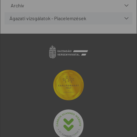
Archív
Ágazati vizsgálatok - Piacelemzések