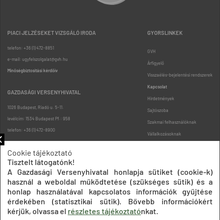
PIACI JELZÉSEKET VIZSGÁLÓ IRODA
GYORSLINKEK
telefon: +36 (1) 472-8851
GVH
e-mail: ugyfelszolgalat@gvh.hu
Árfigyelő
Minőségbiztosítási kérdőív
Visszaélés-bejelentési rendszerek
Kapcsolat
GAZDASÁGI VERSENYHIVATAL
Hirdetmények
1026 Budapest, Riadó u. 5-11.
Sajtószoba
levélcím: 1534 Budapest Pf.: 958
Szakmai felhasználóknak
telefon: +36 (1) 472-8900
Vállalkozásoknak
Fogyasztóknak
Cookie tájékoztató
Podcast
Tisztelt látogatónk!
Oldaltérkép
A Gazdasági Versenyhivatal honlapja sütiket (cookie-k)
használ a weboldal működtetése (szükséges sütik) és a
honlap használatával kapcsolatos információk gyűjtése
érdekében (statisztikai sütik). Bővebb információkért
kérjük, olvassa el
részletes tájékoztató
nkat.