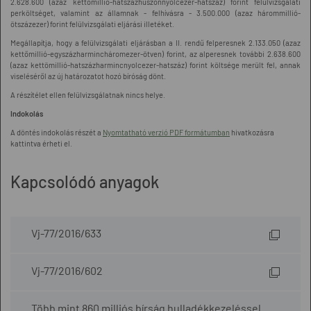
2.628.600 (azaz kettőmillió-hatszázhuszonnyolcezer-hatszáz) forint felülvizsgálati
perköltséget, valamint az államnak - felhívásra - 3.500.000 (azaz hárommillió-
ötszázezer) forint felülvizsgálati eljárási illetéket.
Megállapítja, hogy a felülvizsgálati eljárásban a II. rendű felperesnek 2.133.050 (azaz
kettőmillió-egyszázharmincháromezer-ötven) forint, az alperesnek további 2.638.600
(azaz kettömillió-hatszázharmincnyolcezer-hatszáz) forint költsége merült fel, annak
viseléséről az új határozatot hozó bíróság dönt.
A részítélet ellen felülvizsgálatnak nincs helye.
Indokolás
A döntés indokolás részét a
Nyomtatható verzió PDF formátumban
hivatkozásra
kattintva érheti el.
Kapcsolódó anyagok
Vj-77/2016/633
Vj-77/2016/602
Több mint 860 milliós bírság hulladékkezeléssel