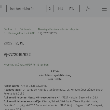
l-
Kereső
Iratbetekintés
HU
EN
t
Főoldal
Döntések
Bírósági döntések VJ szám alapján
Bírósági döntések 2016
Vj-77/2016/622
2022. 12. 19.
Vj-77/2016/622
Nyomtatható verzió PDF formátumban
A Kúria
minf felülvizsgálati bíróság
rész ítélete
Az ügy száma
: Kfv.VII.38.167/2021/15.
A tanács tagjai:
Dr. Varga Zs. András a tanács elnöke, Dr. Remes Gábor előadó, bíró Dr.
Fekete Ildikó bíró
Az I. rendű felperes:
Mento Környezetkultúra Kft.
(3527 Miskolc, Besenyői út 26.)
Az I. rendű felperes képviselője:
Kántor, Szilasi, Sárközy és Társai Ügyvédi Iroda,
ügyintéző: [...] ügyvéd 1123 Budapest, Alkotás u. 39/C.) és [...] ügyvéd (1163 Budapest,
Lombos u. 30.)