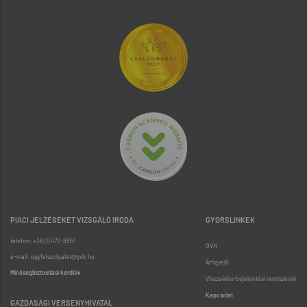
PIACI JELZÉSEKET VIZSGÁLÓ IRODA
GYORSLINKEK
telefon: +36 (1) 472-8851
GVH
e-mail: ugyfelszolgalat@gvh.hu
Árfigyelő
Minőségbiztosítási kérdőív
Visszaélés-bejelentési rendszerek
Kapcsolat
GAZDASÁGI VERSENYHIVATAL