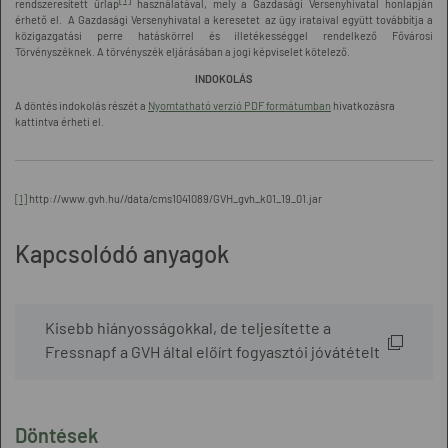
rendszeresített űrlap
használatával, mely a Gazdasági Versenyhivatal honlapján
érhető el. A Gazdasági Versenyhivatal a keresetet az ügy irataival együtt továbbítja a
közigazgatási perre hatáskörrel és illetékességgel rendelkező Fővárosi
Törvényszéknek. A törvényszék eljárásában a jogi képviselet kötelező.
INDOKOLÁS
A döntés indokolás részét a
Nyomtatható verzió PDF formátumban
hivatkozásra
kattintva érheti el.
[1]
http://www.gvh.hu//data/cms1041089/GVH_gvh_k01_19_01.jar
Kapcsolódó anyagok
Kisebb hiányosságokkal, de teljesítette a
Fressnapf a GVH által előírt fogyasztói jóvátételt
Döntések