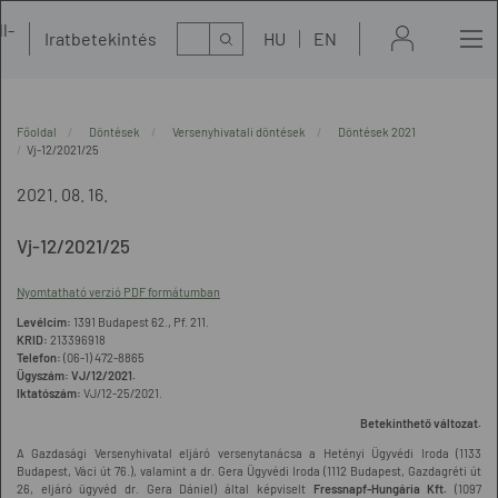
l-
Kereső
Iratbetekintés
HU
EN
t
Főoldal
Döntések
Versenyhivatali döntések
Döntések 2021
Vj-12/2021/25
2021. 08. 16.
Vj-12/2021/25
Nyomtatható verzió PDF formátumban
Levélcím:
1391 Budapest 62., Pf. 211.
KRID:
213396918
Telefon:
(06-1) 472-8865
Ügyszám:
VJ/12/2021.
Iktatószám:
VJ/12-25/2021.
Betekinthető változat.
A Gazdasági Versenyhivatal eljáró versenytanácsa a Hetényi Ügyvédi Iroda (1133
Budapest, Váci út 76.), valamint a dr. Gera Ügyvédi Iroda (1112 Budapest, Gazdagréti út
26, eljáró ügyvéd dr. Gera Dániel) által képviselt
Fressnapf-Hungária Kft.
(1097