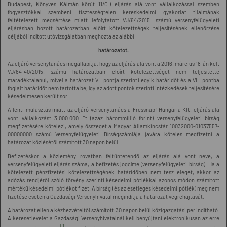
Budapest, Könyves Kálmán körút 11/C.) eljárás alá vont vállalkozással szemben
fogyasztókkal szembeni tisztességtelen kereskedelmi gyakorlat tilalmának
feltételezett megsértése miatt lefolytatott VJ/64/2015. számú versenyfelügyeleti
eljárásban hozott határozatban előírt kötelezettségek teljesítésének ellenőrzése
céljából indított utóvizsgálatban meghozta az alábbi
határozatot.
Az eljáró versenytanács megállapítja, hogy az eljárás alá vont a 2016. március 18-án kelt
VJ/64-40/2015. számú határozatban előírt kötelezettséget nem teljesítette
maradéktalanul, mivel a határozat VI. pontja szerinti egyik határidőt és a VII. pontba
foglalt határidőt nem tartotta be, így az adott pontok szerinti intézkedések teljesítésére
késedelmesen került sor.
A fenti mulasztás miatt az eljáró versenytanács a Fressnapf-Hungária Kft. eljárás alá
vont vállalkozást 3.000.000 Ft (azaz hárommillió forint) versenyfelügyeleti bírság
megfizetésére kötelezi, amely összeget a Magyar Államkincstár 10032000-01037557-
00000000 számú Versenyfelügyeleti Bírságszámlája javára köteles megfizetni a
határozat közlésétől számított 30 napon belül.
Befizetéskor a közlemény rovatban feltüntetendő az eljárás alá vont neve, a
versenyfelügyeleti eljárás száma, a befizetés jogcíme (versenyfelügyeleti bírság). Ha a
kötelezett pénzfizetési kötelezettségének határidőben nem tesz eleget, akkor az
adózás rendjéről szóló törvény szerinti késedelmi pótlékkal azonos módon számított
mértékű késedelmi pótlékot fizet. A bírság (és az esetleges késedelmi pótlék) meg nem
fizetése esetén a Gazdasági Versenyhivatal megindítja a határozat végrehajtását.
A határozat ellen a kézhezvételtől számított 30 napon belül közigazgatási per indítható.
A keresetlevelet a Gazdasági Versenyhivatalnál kell benyújtani elektronikusan az erre
[1]