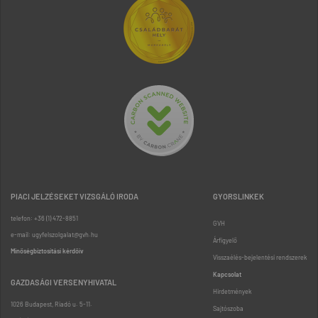
PIACI JELZÉSEKET VIZSGÁLÓ IRODA
GYORSLINKEK
telefon: +36 (1) 472-8851
GVH
e-mail: ugyfelszolgalat@gvh.hu
Árfigyelő
Minőségbiztosítási kérdőív
Visszaélés-bejelentési rendszerek
Kapcsolat
GAZDASÁGI VERSENYHIVATAL
Hirdetmények
1026 Budapest, Riadó u. 5-11.
Sajtószoba