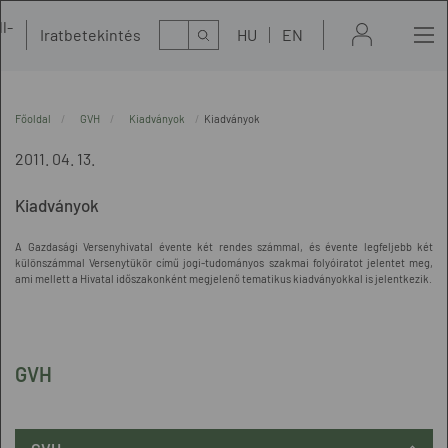
l-
Kereső
Iratbetekintés
HU
EN
t
Főoldal
GVH
Kiadványok
Kiadványok
2011. 04. 13.
Kiadványok
A Gazdasági Versenyhivatal évente két rendes számmal, és évente legfeljebb két
különszámmal Versenytükör című jogi-tudományos szakmai folyóiratot jelentet meg,
ami mellett a Hivatal időszakonként megjelenő tematikus kiadványokkal is jelentkezik.
GVH