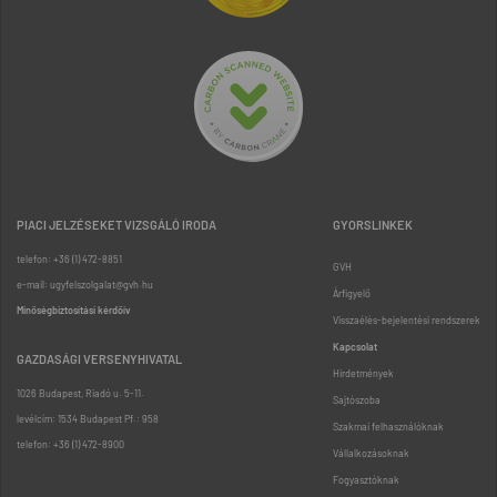
PIACI JELZÉSEKET VIZSGÁLÓ IRODA
GYORSLINKEK
telefon: +36 (1) 472-8851
GVH
e-mail: ugyfelszolgalat@gvh.hu
Árfigyelő
Minőségbiztosítási kérdőív
Visszaélés-bejelentési rendszerek
Kapcsolat
GAZDASÁGI VERSENYHIVATAL
Hirdetmények
1026 Budapest, Riadó u. 5-11.
Sajtószoba
levélcím: 1534 Budapest Pf.: 958
Szakmai felhasználóknak
telefon: +36 (1) 472-8900
Vállalkozásoknak
Fogyasztóknak