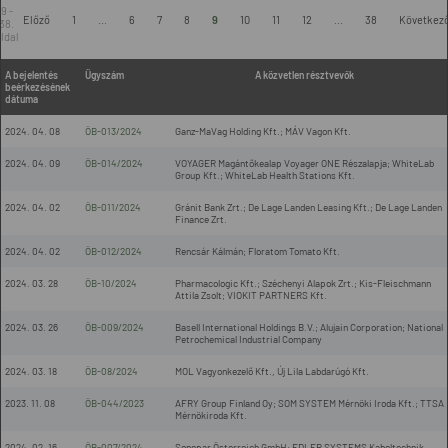
9 -
Előző
1
...
6
7
8
9
10
11
12
...
38
Következ
38.
ldal
A bejelentés
Ügyszám
A közvetlen résztvevők
beérkezésének
dátuma
2024. 04. 08
ÖB-013/2024
Ganz-MaVag Holding Kft.; MÁV Vagon Kft.
2024. 04. 09
ÖB-014/2024
VOYAGER Magántőkealap Voyager ONE Részalapja; WhiteLab
Group Kft.; WhiteLab Health Stations Kft.
2024. 04. 02
ÖB-011/2024
Gránit Bank Zrt.; De Lage Landen Leasing Kft.; De Lage Landen
Finance Zrt.
2024. 04. 02
ÖB-012/2024
Rencsár Kálmán; Floratom Tomato Kft.
2024. 03. 28
ÖB-10/2024
Pharmacologic Kft.; Széchenyi Alapok Zrt.; Kis-Fleischmann
Attila Zsolt; VIOKIT PARTNERS Kft.
2024. 03. 26
ÖB-009/2024
Basell International Holdings B.V.; Alujain Corporation; National
Petrochemical Industrial Company
2024. 03. 18
ÖB-08/2024
MOL Vagyonkezelő Kft., Új Lila Labdarúgó Kft.
2023. 11. 08
ÖB-044/2023
AFRY Group Finland Oy; SOM SYSTEM Mérnöki Iroda Kft.; TTSA
Mérnökiroda Kft.
2024. 02. 16
ÖB-007/2024
Sonepar Österreich GmbH; EDLER SYSTEMS Kabeltechnik