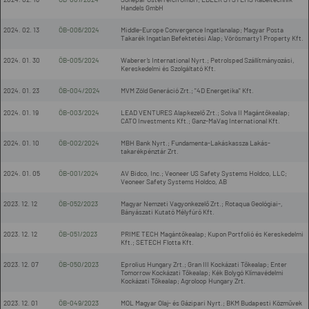
Handels GmbH
2024. 02. 13
ÖB-006/2024
Middle-Europe Convergence Ingatlanalap; Magyar Posta
Takarék Ingatlan Befektetési Alap; Vörösmarty1 Property Kft.
2024. 01. 30
ÖB-005/2024
Waberer’s International Nyrt.; Petrolsped Szállítmányozási,
Kereskedelmi és Szolgáltató Kft.
2024. 01. 23
ÖB-004/2024
MVM Zöld Generáció Zrt.; "4D Energetika" Kft.
2024. 01. 19
ÖB-003/2024
LEAD VENTURES Alapkezelő Zrt.; Solva II Magántőkealap;
CATO Investments Kft.; Ganz-MaVag International Kft.
2024. 01. 10
ÖB-002/2024
MBH Bank Nyrt.; Fundamenta-Lakáskassza Lakás-
takarékpénztár Zrt.
2024. 01. 05
ÖB-001/2024
AV Bidco, Inc.; Veoneer US Safety Systems Holdco, LLC;
Veoneer Safety Systems Holdco, AB
2023. 12. 12
ÖB-052/2023
Magyar Nemzeti Vagyonkezelő Zrt.; Rotaqua Geológiai-,
Bányászati Kutató Mélyfúró Kft.
2023. 12. 12
ÖB-051/2023
PRIME TECH Magántőkealap; Kupon Portfolió és Kereskedelmi
Kft.; SETECH Flotta Kft.
2023. 12. 07
ÖB-050/2023
Eprolius Hungary Zrt.; Gran III Kockázati Tőkealap; Enter
Tomorrow Kockázati Tőkealap; Kék Bolygó Klímavédelmi
Kockázati Tőkealap; Agroloop Hungary Zrt.
2023. 12. 01
ÖB-049/2023
MOL Magyar Olaj- és Gázipari Nyrt.; BKM Budapesti Közművek