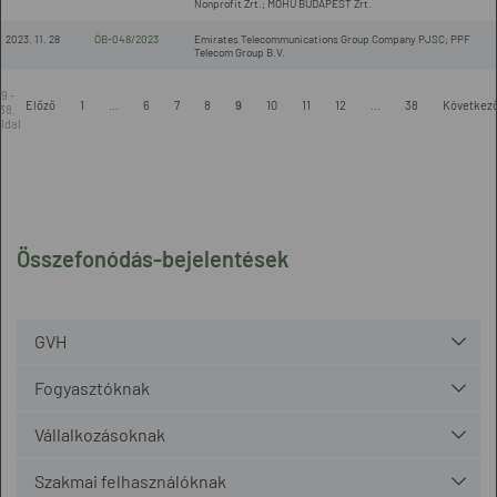
Nonprofit Zrt.; MOHU BUDAPEST Zrt.
2023. 11. 28
ÖB-048/2023
Emirates Telecommunications Group Company PJSC; PPF
Telecom Group B.V.
9 -
Előző
1
...
6
7
8
9
10
11
12
...
38
Következ
38.
ldal
Összefonódás-bejelentések
GVH
Fogyasztóknak
Vállalkozásoknak
Szakmai felhasználóknak