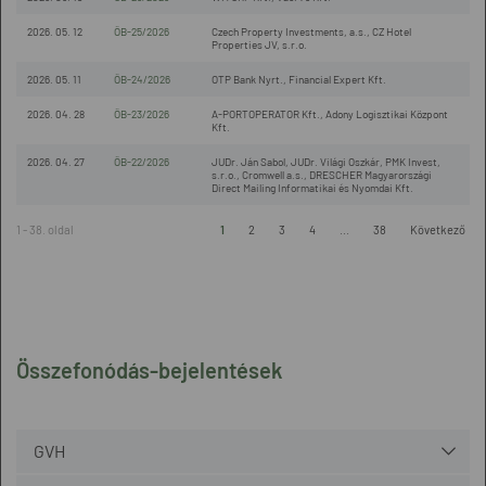
2026. 05. 12
ÖB-25/2026
Czech Property Investments, a.s., CZ Hotel
Properties JV, s.r.o.
2026. 05. 11
ÖB-24/2026
OTP Bank Nyrt., Financial Expert Kft.
2026. 04. 28
ÖB-23/2026
A-PORTOPERATOR Kft., Adony Logisztikai Központ
Kft.
2026. 04. 27
ÖB-22/2026
JUDr. Ján Sabol, JUDr. Világi Oszkár, PMK Invest,
s.r.o., Cromwell a.s., DRESCHER Magyarországi
Direct Mailing Informatikai és Nyomdai Kft.
1 - 38. oldal
1
2
3
4
...
38
Következő
Összefonódás-bejelentések
GVH