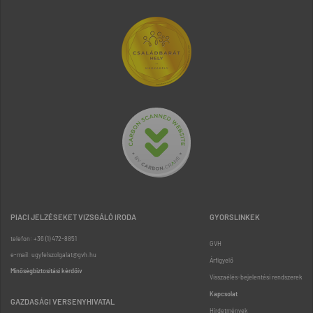
PIACI JELZÉSEKET VIZSGÁLÓ IRODA
GYORSLINKEK
telefon: +36 (1) 472-8851
GVH
e-mail: ugyfelszolgalat@gvh.hu
Árfigyelő
Minőségbiztosítási kérdőív
Visszaélés-bejelentési rendszerek
Kapcsolat
GAZDASÁGI VERSENYHIVATAL
Hirdetmények