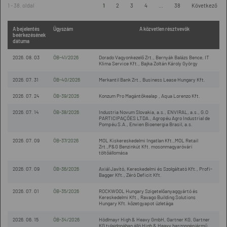
1 - 38. oldal
1
2
3
4
...
38
Következő
A bejelentés
Ügyszám
A közvetlen résztvevők
beérkezésének
dátuma
2026. 08. 03
ÖB-41/2026
Dorado Vagyonkezelő Zrt., Bernyák Balázs Bence, IT
Klima Service Kft., Bajka Zoltán Károly György
2026. 07. 31
ÖB-40/2026
Merkantil Bank Zrt., Business Lease Hungary Kft.
2026. 07. 24
ÖB-39/2026
Konzum Pro Magántőkealap , Aqua Lorenzo Kft.
2026. 07. 14
ÖB-38/2026
Industria Novum Slovakia, a.s., ENVIRAL, a.s., G.O
PARTICIPAÇÕES LTDA., Agropéu Agro Industrial de
Pompéu S.A., Envien Bioenergia Brasil, a.s.
2026. 07. 09
ÖB-37/2026
MOL Kiskereskedelmi Ingatlan Kft.,MOL Retail
Zrt.,P&G Benzinkút Kft. mosonmagyaróvári
töltőállomása
2026. 07. 09
ÖB-36/2026
Axiál Javító, Kereskedelmi és Szolgáltató Kft., Profi-
Bagger Kft., Zéró Deficit Kft.
2026. 07. 01
ÖB-35/2026
ROCKWOOL Hungary Szigetelőanyaggyártó és
Kereskedelmi Kft., Ravago Building Solutions
Hungary Kft. kőzetgyapot üzletága
2026. 06. 15
ÖB-34/2026
Hödlmayr High & Heavy GmbH, Gartner KG, Gartner
KG tulajdonában álló High & Heavy haszongépjármű