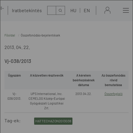
l-
Kereső
Iratbetekintés
HU
EN
t
Főoldal
Összefonódás-bejelentések
2013. 04. 22.
Vj-038/2013
Ügyszám
A közvetlen résztvevők
A kérelem
Az összefonódás
beérkezésének
rövid
dátuma
bemutatása
Vj-
UPS International, Inc.
2013.04.22.
Összefoglaló
038/2013.
CEMELOG Közép-Európai
Gyógyászati Logisztikai
Zrt.
Tag-ek:
HATTECHAZON2013038