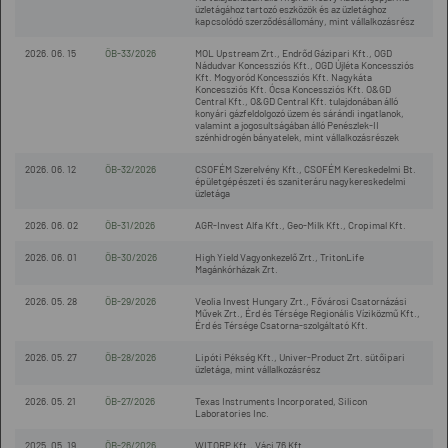
üzletágához tartozó eszközök és az üzletághoz
kapcsolódó szerződésállomány, mint vállalkozásrész
2026. 06. 15
ÖB-33/2026
MOL Upstream Zrt., Endrőd Gázipari Kft., OGD
Nádudvar Koncessziós Kft., OGD Újléta Koncessziós
Kft. Mogyoród Koncessziós Kft. Nagykáta
Koncessziós Kft. Ócsa Koncessziós Kft. O&GD
Central Kft., O&GD Central Kft. tulajdonában álló
konyári gázfeldolgozó üzem és sárándi ingatlanok,
valamint a jogosultságában álló Penészlek-II
szénhidrogén bányatelek, mint vállalkozásrészek
2026. 06. 12
ÖB-32/2026
CSOFÉM Szerelvény Kft., CSOFÉM Kereskedelmi Bt.
épületgépészeti és szaniteráru nagykereskedelmi
üzletága
2026. 06. 02
ÖB-31/2026
AGR-Invest Alfa Kft., Geo-Milk Kft., Cropimal Kft.
2026. 06. 01
ÖB-30/2026
High Yield Vagyonkezelő Zrt., TritonLife
Magánkórházak Zrt.
2026. 05. 28
ÖB-29/2026
Veolia Invest Hungary Zrt., Fővárosi Csatornázási
Művek Zrt., Érd és Térsége Regionális Víziközmű Kft.,
Érd és Térsége Csatorna-szolgáltató Kft.
2026. 05. 27
ÖB-28/2026
Lipóti Pékség Kft., Univer-Product Zrt. sütőipari
üzletága, mint vállalkozásrész
2026. 05. 21
ÖB-27/2026
Texas Instruments Incorporated, Silicon
Laboratories Inc.
2025. 05. 19
ÖB-26/2026
WITORP Kft., Váci 76 Kft.