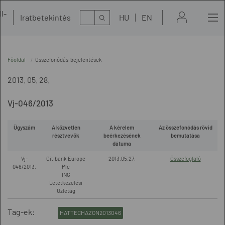
l-
Kereső
Iratbetekintés
HU
EN
t
Főoldal
Összefonódás-bejelentések
2013. 05. 28.
Vj-046/2013
Ügyszám
A közvetlen
A kérelem
Az összefonódás rövid
résztvevők
beérkezésének
bemutatása
dátuma
Vj-
Citibank Europe
2013.05.27.
Összefoglaló
046/2013.
Plc
ING
Letétkezelési
Üzletág
Tag-ek:
HATTECHAZON2013046