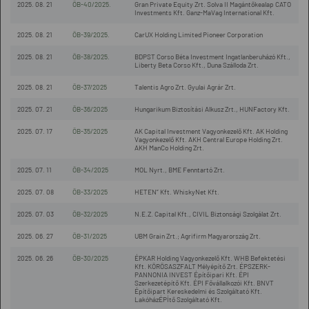
2025. 08. 21
ÖB-40/2025.
Gran Private Equity Zrt. Solva II Magántőkealap CATO
Investments Kft. Ganz-MaVag International Kft.
2025. 08. 21
ÖB-39/2025.
CarUX Holding Limited Pioneer Corporation
2025. 08. 21
ÖB-38/2025.
BDPST Corso Béta Investment Ingatlanberuházó Kft.,
Liberty Beta Corso Kft., Duna Szálloda Zrt.
2025. 08. 21
ÖB-37/2025
Talentis Agro Zrt. Gyulai Agrár Zrt.
2025. 07. 21
ÖB-36/2025
Hungarikum Biztosítási Alkusz Zrt., HUNFactory Kft.
2025. 07. 17
ÖB-35/2025
AK Capital Investment Vagyonkezelő Kft. AK Holding
Vagyonkezelő Kft. AKH Central Europe Holding Zrt.
AKH ManCo Holding Zrt.
2025. 07. 11
ÖB-34/2025
MOL Nyrt., BME Fenntartó Zrt.
2025. 07. 08
ÖB-33/2025
HETEN” Kft. WhiskyNet Kft.
2025. 07. 03
ÖB-32/2025
N.E.Z. Capital Kft., CIVIL Biztonsági Szolgálat Zrt.
2025. 06. 27
ÖB-31/2025
UBM Grain Zrt.; Agrifirm Magyarország Zrt.
2025. 06. 26
ÖB-30/2025
ÉPKAR Holding Vagyonkezelő Kft. WHB Befektetési
Kft. KÖRÖSASZFALT Mélyépítő Zrt. ÉPSZERK-
PANNONIA INVEST Építőipari Kft. ÉPI
Szerkezetépítő Kft. ÉPI Fővállalkozói Kft. BNVT
Építőipart Kereskedelmi és Szolgáltató Kft.
LakóházÉPÍtő Szolgáltató Kft.