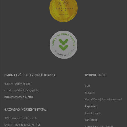
PIACI JELZÉSEKET VIZSGÁLÓ IRODA
GYORSLINKEK
telefon: +36 (1) 472-8851
GVH
e-mail: ugyfelszolgalat@gvh.hu
Árfigyelő
Minőségbiztosítási kérdőív
Visszaélés-bejelentési rendszerek
Kapcsolat
GAZDASÁGI VERSENYHIVATAL
Hirdetmények
1026 Budapest, Riadó u. 5-11.
Sajtószoba
levélcím: 1534 Budapest Pf.: 958
Szakmai felhasználóknak