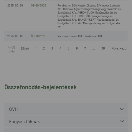
2025. 06. 20
ÖB-29/2025
PortfoLion Zöld Magántőkealap ZA-Invest Lambda
Kft. Bakonyi Agrár Mezőgazdasági Vagyonkezelő és
Szolgáltató Kft. AGRO-MILCH Mezőgazdasági és
Szolgáltató Kft. BOSFLÓR Mezőgazdasági és
Szolgáltató Kft. BAKONYKERT Mezőgazdasági és
Szolgáltató Kft. VÁR Mezőgazdasági és Szolgáltató
Kft.
2025. 06. 19
ÖB-11/2025
Vörösvár Invest Kft. Bluebonnet Kft.
4 - 38.
Előző
1
2
3
4
5
6
7
...
38
Következő
oldal
Összefonódás-bejelentések
GVH
Fogyasztóknak