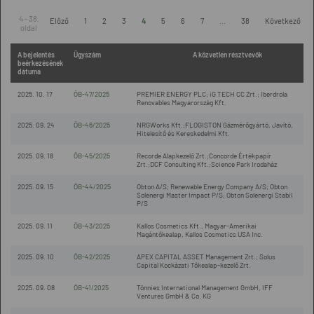
4 - 38.
Előző
1
2
3
4
5
6
7
...
38
Következő
oldal
A bejelentés
Ügyszám
A közvetlen résztvevők
beérkezésének
dátuma
2025. 10. 17
ÖB-47/2025
PREMIER ENERGY PLC; iG TECH CC Zrt.; Iberdrola
Renovables Magyarország Kft.
2025. 09. 24
ÖB-46/2025
NRGWorks Kft.;FLOGISTON Gázmérőgyártó, Javító,
Hitelesítő és Kereskedelmi Kft.
2025. 09. 18
ÖB-45/2025
Recorde Alapkezelő Zrt.;Concorde Értékpapír
Zrt.;DCF Consulting Kft.;Science Park Irodaház
2025. 09. 15
ÖB-44/2025
Obton A/S; Renewable Energy Company A/S; Obton
Solenergi Master Impact P/S; Obton Solenergi Stabil
P/S
2025. 09. 11
ÖB-43/2025
Kallos Cosmetics Kft., Magyar-Amerikai
Magántőkealap, Kallos Cosmetics USA Inc.
2025. 09. 10
ÖB-42/2025
APEX CAPITAL ASSET Management Zrt.; Solus
Capital Kockázati Tőkealap-kezelő Zrt.
2025. 09. 08
ÖB-41/2025
Tönnies International Management GmbH, IFF
Ventures GmbH & Co. KG