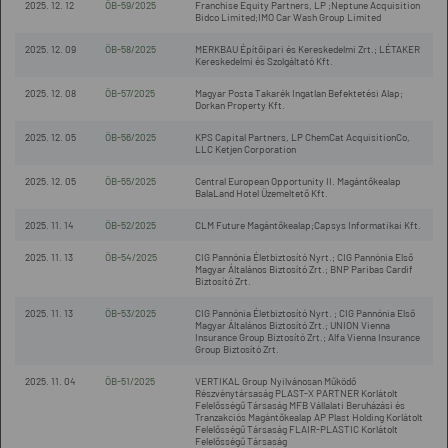
2025. 12. 12
ÖB-59/2025
Franchise Equity Partners, LP ;Neptune Acquisition
Bidco Limited;IMO Car Wash Group Limited
2025. 12. 09
ÖB-58/2025
MERKBAU Építőipari és Kereskedelmi Zrt.; LÉTAKER
Kereskedelmi és Szolgáltató Kft.
2025. 12. 08
ÖB-57/2025
Magyar Posta Takarék Ingatlan Befektetési Alap;
Dorkan Property Kft.
2025. 12. 05
ÖB-56/2025
KPS Capital Partners, LP ChemCat AcquisitionCo,
LLC Ketjen Corporation
2025. 12. 05
ÖB-55/2025
Central European Opportunity II. Magántőkealap
BalaLand Hotel Üzemeltető Kft.
2025. 11. 14
ÖB-52/2025
CLM Future Magántőkealap;Capsys Informatikai Kft.
2025. 11. 13
ÖB-54/2025
CIG Pannónia Életbiztosító Nyrt.; CIG Pannónia Első
Magyar Általános Biztosító Zrt.; BNP Paribas Cardif
Biztosító Zrt.
2025. 11. 13
ÖB-53/2025
CIG Pannónia Életbiztosító Nyrt. ; CIG Pannónia Első
Magyar Általános Biztosító Zrt.; UNION Vienna
Insurance Group Biztosító Zrt.; Alfa Vienna Insurance
Group Biztosító Zrt.
2025. 11. 04
ÖB-51/2025
VERTIKAL Group Nyilvánosan Működő
Részvénytársaság PLAST-X PARTNER Korlátolt
Felelősségű Társaság MFB Vállalati Beruházási és
Tranzakciós Magántőkealap AP Plast Holding Korlátolt
Felelősségű Társaság FLAIR-PLASTIC Korlátolt
Felelősségű Társaság