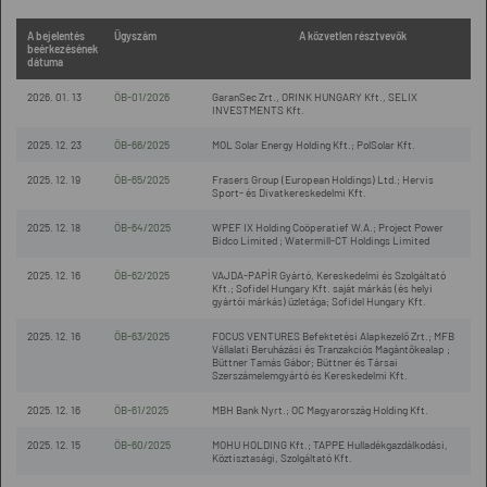
A bejelentés
Ügyszám
A közvetlen résztvevők
beérkezésének
dátuma
2026. 01. 13
ÖB-01/2026
GaranSec Zrt., ORINK HUNGARY Kft., SELIX
INVESTMENTS Kft.
2025. 12. 23
ÖB-66/2025
MOL Solar Energy Holding Kft.; PolSolar Kft.
2025. 12. 19
ÖB-65/2025
Frasers Group (European Holdings) Ltd.; Hervis
Sport- és Divatkereskedelmi Kft.
2025. 12. 18
ÖB-64/2025
WPEF IX Holding Coöperatief W.A.; Project Power
Bidco Limited ; Watermill-CT Holdings Limited
2025. 12. 16
ÖB-62/2025
VAJDA-PAPÍR Gyártó, Kereskedelmi és Szolgáltató
Kft.; Sofidel Hungary Kft. saját márkás (és helyi
gyártói márkás) üzletága; Sofidel Hungary Kft.
2025. 12. 16
ÖB-63/2025
FOCUS VENTURES Befektetési Alapkezelő Zrt.; MFB
Vállalati Beruházási és Tranzakciós Magántőkealap ;
Büttner Tamás Gábor; Büttner és Társai
Szerszámelemgyártó és Kereskedelmi Kft.
2025. 12. 16
ÖB-61/2025
MBH Bank Nyrt.; OC Magyarország Holding Kft.
2025. 12. 15
ÖB-60/2025
MOHU HOLDING Kft.; TAPPE Hulladékgazdálkodási,
Köztisztasági, Szolgáltató Kft.