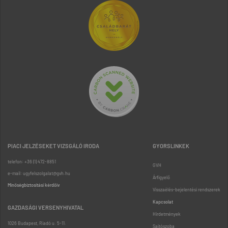
PIACI JELZÉSEKET VIZSGÁLÓ IRODA
GYORSLINKEK
telefon: +36 (1) 472-8851
GVH
e-mail: ugyfelszolgalat@gvh.hu
Árfigyelő
Minőségbiztosítási kérdőív
Visszaélés-bejelentési rendszerek
Kapcsolat
GAZDASÁGI VERSENYHIVATAL
Hirdetmények
1026 Budapest, Riadó u. 5-11.
Sajtószoba