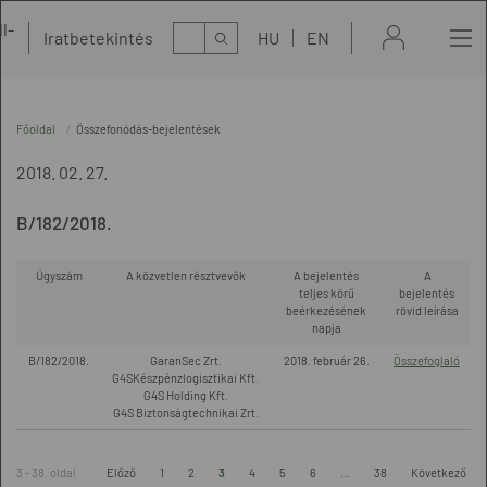
l-
Kereső
Iratbetekintés
HU
EN
t
Főoldal
Összefonódás-bejelentések
2018. 02. 27.
B/182/2018.
Ügyszám
A közvetlen résztvevők
A bejelentés
A
teljes körű
bejelentés
beérkezésének
rövid leírása
napja
B/182/2018.
GaranSec Zrt.
2018. február 26.
Összefoglaló
G4SKészpénzlogisztikai Kft.
G4S Holding Kft.
G4S Biztonságtechnikai Zrt.
3 - 38. oldal
Előző
1
2
3
4
5
6
...
38
Következő