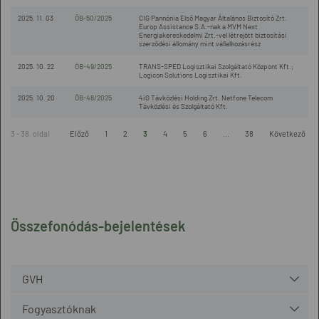
2025. 11. 03
ÖB-50/2025
CIG Pannónia Első Magyar Általános Biztosító Zrt.
Europ Assistance S.A.-nak a MVM Next
Energiakereskedelmi Zrt.-vel létrejött biztosítási
szerződési állomány mint vállalkozásrész
2025. 10. 22
ÖB-49/2025
TRANS-SPED Logisztikai Szolgáltató Központ Kft.;
Logicon Solutions Logisztikai Kft.
2025. 10. 20
ÖB-48/2025
4iG Távközlési Holding Zrt. Netfone Telecom
Távközlési és Szolgáltató Kft.
3 - 38. oldal
Előző
1
2
3
4
5
6
...
38
Következő
Összefonódás-bejelentések
GVH
Fogyasztóknak