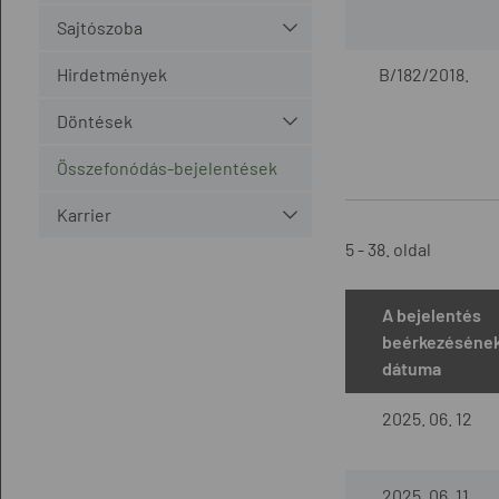
Sajtószoba
Hirdetmények
B/182/2018.
Döntések
Összefonódás-bejelentések
Karrier
5 - 38. oldal
A bejelentés
beérkezéséne
dátuma
2025. 06. 12
2025. 06. 11