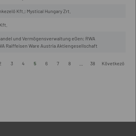
elő Kft.; Mystical Hungary Zrt.
Kft.
 Handel und Vermögensverwaltung eGen; RWA
A Raiffeisen Ware Austria Aktiengesellschaft
2
3
4
5
6
7
8
...
38
Következő