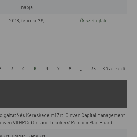
napja
2018. február 26.
Összefoglaló
2
3
4
5
6
7
8
...
38
Következő
lgáltató és Kereskedelmi Zrt. Cinven Capital Management
(Cinven VII GPCo) Ontario Teachers' Pension Plan Board
Zrt. Polgári Bank Zrt.