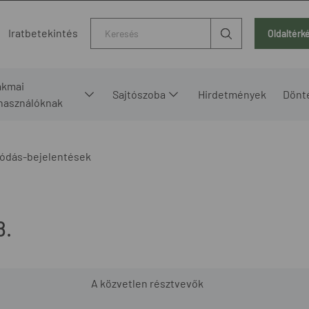
Kereső
Iratbetekintés
Oldaltérk
akmai
Sajtószoba
Hirdetmények
Dönt
lhasználóknak
ódás-bejelentések
8.
A közvetlen résztvevők