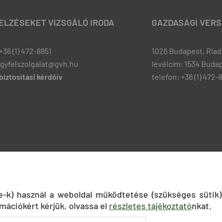
JELZÉSEKET VIZSGÁLÓ IRODA
GAZDASÁGI VERS
+36 (1) 472-8851
1026 Budapest, Riadó
ugyfelszolgalat@gvh.hu
levélcím: 1534 Budap
iztosítási kérdőív
telefon: +36 (1) 472-
ie-k) használ a weboldal működtetése (szükséges sütik)
mációkért kérjük, olvassa el
részletes tájékoztató
nkat.