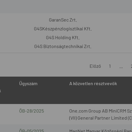
GaranSec Zrt.
G4SKészpénzlogisztikai Kft.
G4S Holding Kft.
G4S Biztonságtechnikai Zrt.
Előző
1
...
Ügyszám
A közvetlen résztvevők
k
ÖB-28/2025
One.com Group AB MiniCRM Szo
(VII) General Partner Limited 
ÖB-05/2025
MagNet Magyar Közösségi Bank 