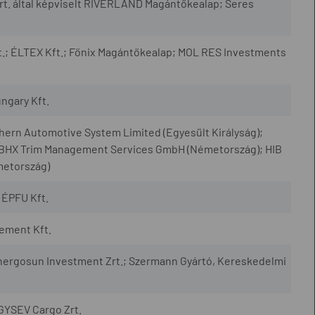
. által képviselt RIVERLAND Magántőkealap; Seres
t.; ÉLTEX Kft.; Főnix Magántőkealap; MOL RES Investments
ungary Kft.
ern Automotive System Limited (Egyesült Királyság);
BHX Trim Management Services GmbH (Németország); HIB
metország)
ÉPFU Kft.
ement Kft.
ergosun Investment Zrt.; Szermann Gyártó, Kereskedelmi
 GYSEV Cargo Zrt.