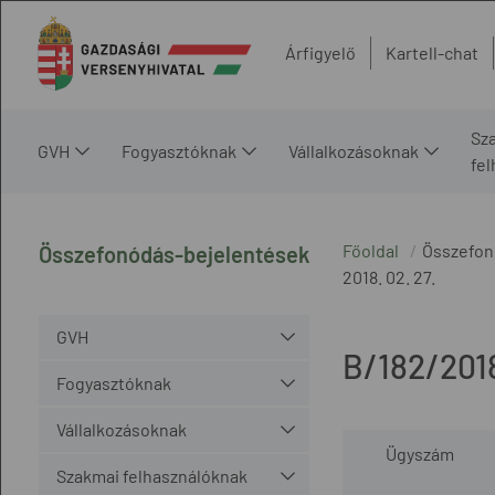
Árfigyelő
Kartell-chat
Sz
GVH
Fogyasztóknak
Vállalkozásoknak
fe
Főoldal
Összefon
Összefonódás-bejelentések
2018. 02. 27.
GVH
B/182/201
Fogyasztóknak
Vállalkozásoknak
Ügyszám
Szakmai felhasználóknak