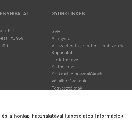
ENYHIVATAL
GYORSLINKEK
 u. 5-11.
GVH
est Pf.: 958
Árfigyelő
Visszaélés-bejelentési rendszerek
8900
Kapcsolat
Hirdetmények
Sajtószoba
Szakmai felhasználóknak
Vállalkozásoknak
Fogyasztóknak
Podcast
 és a honlap használatával kapcsolatos információk