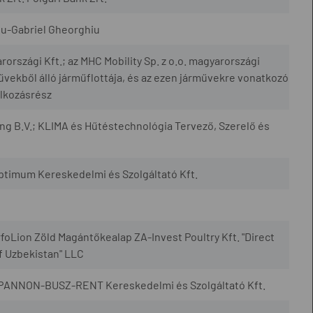
adu-Gabriel Gheorghiu
rszági Kft.; az MHC Mobility Sp. z o.o. magyarországi
ekből álló járműflottája, és az ezen járművekre vonatkozó
alkozásrész
ng B.V.; KLIMA és Hűtéstechnológia Tervező, Szerelő és
ptimum Kereskedelmi és Szolgáltató Kft.
foLion Zöld Magántőkealap ZA-Invest Poultry Kft. "Direct
f Uzbekistan" LLC
.; PANNON-BUSZ-RENT Kereskedelmi és Szolgáltató Kft.