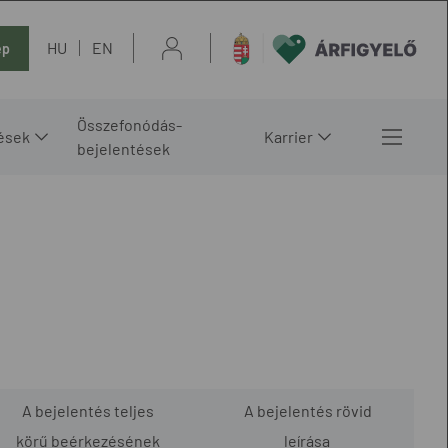
HU
EN
ép
Összefonódás-
ések
Karrier
bejelentések
A bejelentés teljes
A bejelentés rövid
körű beérkezésének
leírása