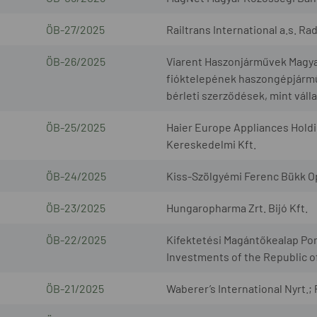
ÖB-27/2025
Railtrans International a.s. R
ÖB-26/2025
Viarent Haszonjárművek Magyaro
fióktelepének haszongépjárműv
bérleti szerződések, mint váll
ÖB-25/2025
Haier Europe Appliances Holdi
Kereskedelmi Kft.
ÖB-24/2025
Kiss-Szölgyémi Ferenc Bükk O
ÖB-23/2025
Hungaropharma Zrt. Bijó Kft.
ÖB-22/2025
Kifektetési Magántőkealap Por
Investments of the Republic o
ÖB-21/2025
Waberer’s International Nyrt