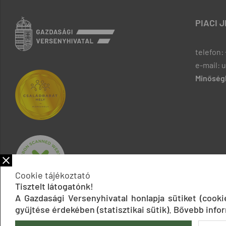
PIACI 
telefon: 
e-mail: 
Minőségb
Cookie tájékoztató
Tisztelt látogatónk!
A Gazdasági Versenyhivatal honlapja sütiket (cook
gyűjtése érdekében (statisztikai sütik). Bővebb infor