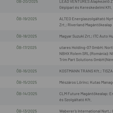
ÖB-20/2025
LEAD VENTURES Alapkezelő Zrt
Gépipari és Kereskedelmi Kft.
ÖB-19/2025
ALTEO Energiaszolgáltató Nyr
Zrt.; Riverland Magántőkealap
ÖB-18/2025
Magyar Suzuki Zrt.; ITC Auto H
ÖB-17/2025
utares Holding-07 GmbH; North
NBHX Rolem SRL (Románia); N
Trim Part Solutions GmbH (Né
ÖB-16/2025
KOSTMANN TRANS Kft.; TISZA 
ÖB-15/2025
Mészáros Lőrinc; Kutas Manag
ÖB-14/2025
CLM Future Magántőkealap; En
és Szolgáltató Kft.
ÖB-13/2025
Waberer’s International Nyrt.;