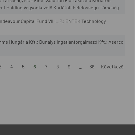
 Társaság; MOL Fleet Solution Flottakezelő Korlátolt
et Holding Vagyonkezelő Korlátolt Felelősségű Társaság
 Endeavour Capital Fund VII, L.P.; ENTEK Technology
mme Hungária Kft.; Dunalys Ingatlanforgalmazó Kft.; Aserco
3
4
5
6
7
8
9
...
38
Következő