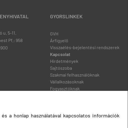
ENYHIVATAL
GYORSLINKEK
 u. 5-11.
GVH
est Pf.: 958
Árfigyelő
Visszaélés-bejelentési rendszerek
8900
Kapcsolat
Hirdetmények
Sajtószoba
Szakmai felhasználóknak
Vállalkozásoknak
Fogyasztóknak
Podcast
 és a honlap használatával kapcsolatos információk