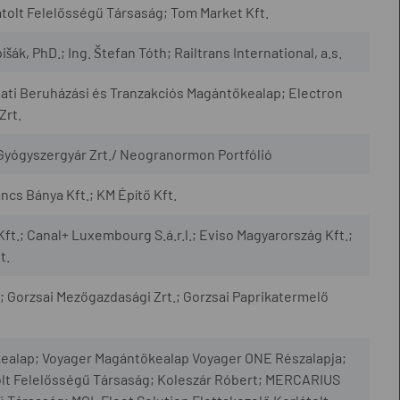
olt Felelősségű Társaság; Tom Market Kft.
šák, PhD.; Ing. Štefan Tóth; Railtrans International, a.s.
lati Beruházási és Tranzakciós Magántőkealap; Electron
Zrt.
 Gyógyszergyár Zrt./ Neogranormon Portfólió
cs Bánya Kft.; KM Építő Kft.
Kft.; Canal+ Luxembourg S.á.r.l.; Eviso Magyarország Kft.;
t.
 Gorzsai Mezőgazdasági Zrt.; Gorzsai Paprikatermelő
ealap; Voyager Magántőkealap Voyager ONE Részalapja;
olt Felelősségű Társaság; Koleszár Róbert; MERCARIUS