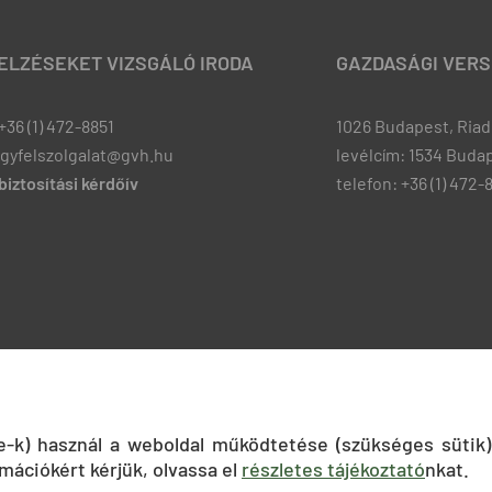
JELZÉSEKET VIZSGÁLÓ IRODA
GAZDASÁGI VERS
+36 (1) 472-8851
1026 Budapest, Riadó
ugyfelszolgalat@gvh.hu
levélcím: 1534 Budap
iztosítási kérdőív
telefon: +36 (1) 472-
ie-k) használ a weboldal működtetése (szükséges sütik)
mációkért kérjük, olvassa el
részletes tájékoztató
nkat.