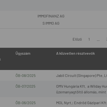
IMMOFINANZ AG
S IMMO AG
Előző
1
...
Ügyszám
A közvetlen résztvevők
k
ÖB-08/2025
Jabil Circuit (Singapore) Pte. L
ÖB-07/2025
OMV Hungária Kft. a Wilday Hu
üzemanyagtöltő állomás, mint 
ÖB-06/2025
MOL Nyrt.; Endrőd Gázipari Kft