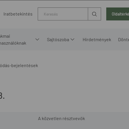
Kereső
Iratbetekintés
Oldaltérk
akmai
Sajtószoba
Hirdetmények
Dönt
lhasználóknak
ódás-bejelentések
8.
A közvetlen résztvevők