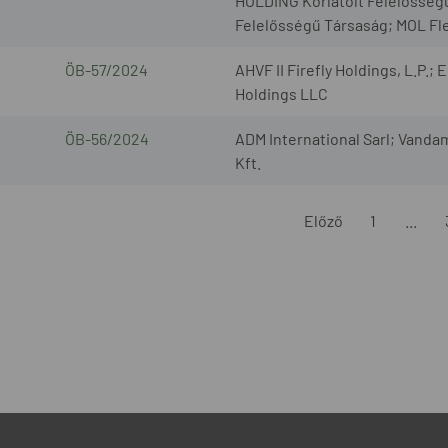
HOLDING Korlátolt Felelősségű
Felelősségű Társaság; MOL Fle
ÖB-57/2024
AHVF II Firefly Holdings, L.P.;
Holdings LLC
ÖB-56/2024
ADM International Sarl; Vanda
Kft.
Előző
1
...