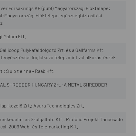
over Försakrings AB (publ) Magyarországi Fióktelepe;
l) Magyarországi Fióktelepe egészségbiztosítási
sz
i Malom Kft.
allicoop Pulykafeldolgozó Zrt. és a Gallfarms Kft.
tenyésztéssel foglalkozó telep, mint vállalkozásrészek
; S u b t e r r a - Raab Kft.
METAL SHREDDER HUNGARY Zrt.; A METAL SHREDDER
ap-kezelő Zrt.; Asura Technologies Zrt.
skedelmi és Szolgáltató Kft.; Profólió Projekt Tanácsadó
ocall 2009 Web- és Telemarketing Kft.