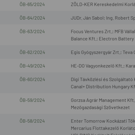
ÖB-65/2024
ZÖLD-KER Kereskedelmi Korlát
ÖB-64/2024
JUDr. Ján Sabol; Ing. Robert Spi
ÖB-63/2024
Focus Ventures Zrt.; MFB Válla
Balance Kft.; Electron Battery 
ÖB-62/2024
Egis Gyógyszergyár Zrt.; Teva
ÖB-49/2024
HE-DO Vagyonkezelő Kft.; Karan
ÖB-60/2024
Digi Távközlési és Szolgáltató 
Canal+ Distribution Hungary Kf
ÖB-59/2024
Gorzsa Agrár Management Kft.;
Mezőgazdasági Szövetkezet
ÖB-58/2024
Enter Tomorrow Kockázati Tők
Mercarius Flottakezelő Korlát