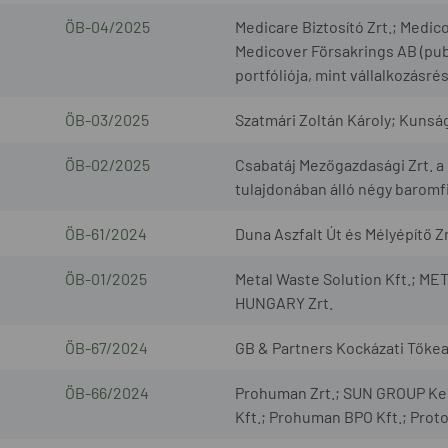
ÖB-04/2025
Medicare Biztosító Zrt.; Medic
Medicover Försakrings AB (pub
portfóliója, mint vállalkozásré
ÖB-03/2025
Szatmári Zoltán Károly; Kunság
ÖB-02/2025
Csabatáj Mezőgazdasági Zrt. a G
tulajdonában álló négy baromfi
ÖB-61/2024
Duna Aszfalt Út és Mélyépítő Zrt.
ÖB-01/2025
Metal Waste Solution Kft.; 
HUNGARY Zrt.
ÖB-67/2024
GB & Partners Kockázati Tőkeal
ÖB-66/2024
Prohuman Zrt.; SUN GROUP Kere
Kft.; Prohuman BPO Kft.; Prot