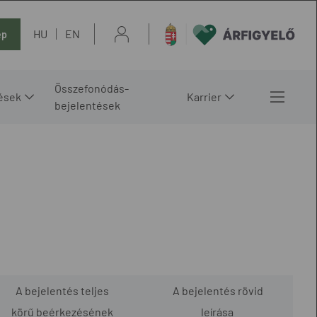
HU
EN
ép
Összefonódás-
ések
Karrier
bejelentések
A bejelentés teljes
A bejelentés rövid
körű beérkezésének
leírása