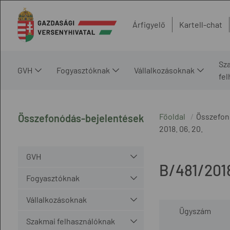
Árfigyelő
Kartell-chat
Sz
GVH
Fogyasztóknak
Vállalkozásoknak
fe
Főoldal
Összefon
Összefonódás-bejelentések
2018. 06. 20.
GVH
B/481/201
Fogyasztóknak
Vállalkozásoknak
Ügyszám
Szakmai felhasználóknak