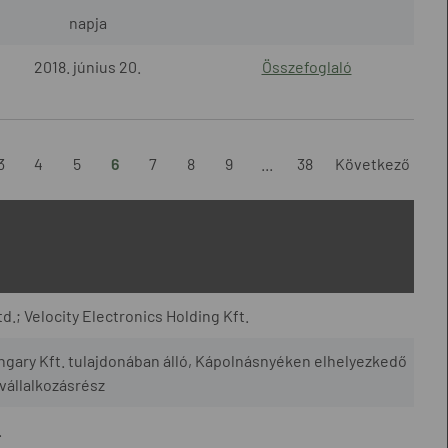
napja
2018. június 20.
Összefoglaló
3
4
5
6
7
8
9
...
38
Következő
td.; Velocity Electronics Holding Kft.
ngary Kft. tulajdonában álló, Kápolnásnyéken elhelyezkedő
vállalkozásrész
.