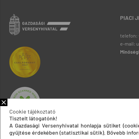
PIACI 
telefon: 
e-mail: 
Minőségb
Cookie tájékoztató
Tisztelt látogatónk!
A Gazdasági Versenyhivatal honlapja sütiket (cook
gyűjtése érdekében (statisztikai sütik). Bővebb infor