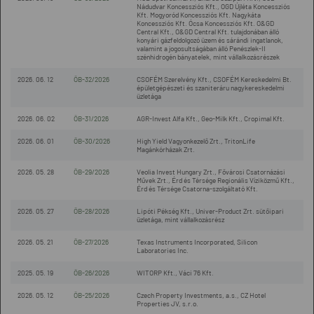
Nádudvar Koncessziós Kft., OGD Újléta Koncessziós
Kft. Mogyoród Koncessziós Kft. Nagykáta
Koncessziós Kft. Ócsa Koncessziós Kft. O&GD
Central Kft., O&GD Central Kft. tulajdonában álló
konyári gázfeldolgozó üzem és sárándi ingatlanok,
valamint a jogosultságában álló Penészlek-II
szénhidrogén bányatelek, mint vállalkozásrészek
2026. 06. 12
ÖB-32/2026
CSOFÉM Szerelvény Kft., CSOFÉM Kereskedelmi Bt.
épületgépészeti és szaniteráru nagykereskedelmi
üzletága
2026. 06. 02
ÖB-31/2026
AGR-Invest Alfa Kft., Geo-Milk Kft., Cropimal Kft.
2026. 06. 01
ÖB-30/2026
High Yield Vagyonkezelő Zrt., TritonLife
Magánkórházak Zrt.
2026. 05. 28
ÖB-29/2026
Veolia Invest Hungary Zrt., Fővárosi Csatornázási
Művek Zrt., Érd és Térsége Regionális Víziközmű Kft.,
Érd és Térsége Csatorna-szolgáltató Kft.
2026. 05. 27
ÖB-28/2026
Lipóti Pékség Kft., Univer-Product Zrt. sütőipari
üzletága, mint vállalkozásrész
2026. 05. 21
ÖB-27/2026
Texas Instruments Incorporated, Silicon
Laboratories Inc.
2025. 05. 19
ÖB-26/2026
WITORP Kft., Váci 76 Kft.
2026. 05. 12
ÖB-25/2026
Czech Property Investments, a.s., CZ Hotel
Properties JV, s.r.o.