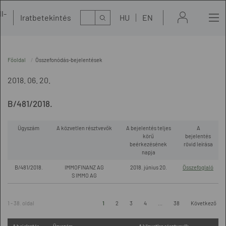
l-
Kereső
Iratbetekintés
HU
EN
t
Főoldal
Összefonódás-bejelentések
2018. 06. 20.
B/481/2018.
Ügyszám
A közvetlen résztvevők
A bejelentés teljes
A
körű
bejelentés
beérkezésének
rövid leírása
napja
B/481/2018.
IMMOFINANZ AG
2018. június 20.
Összefoglaló
S IMMO AG
1 - 38. oldal
1
2
3
4
...
38
Következő