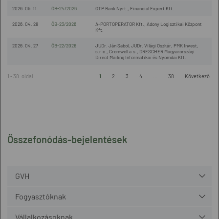
2026. 05. 11
ÖB-24/2026
OTP Bank Nyrt., Financial Expert Kft.
2026. 04. 28
ÖB-23/2026
A-PORTOPERATOR Kft., Adony Logisztikai Központ
Kft.
2026. 04. 27
ÖB-22/2026
JUDr. Ján Sabol, JUDr. Világi Oszkár, PMK Invest,
s.r.o., Cromwell a.s., DRESCHER Magyarországi
Direct Mailing Informatikai és Nyomdai Kft.
1 - 38. oldal
1
2
3
4
...
38
Következő
Összefonódás-bejelentések
GVH
Fogyasztóknak
Vállalkozásoknak