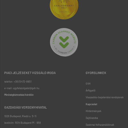
PIACI JELZÉSEKET VIZSGÁLÓ IRODA
GYORSLINKEK
telefon: +36 (1) 472-8851
GVH
e-mail: ugyfelszolgalat@gvh.hu
Árfigyelő
Minőségbiztosítási kérdőív
Visszaélés-bejelentési rendszerek
Kapcsolat
GAZDASÁGI VERSENYHIVATAL
Hirdetmények
1026 Budapest, Riadó u. 5-11.
Sajtószoba
levélcím: 1534 Budapest Pf.: 958
Szakmai felhasználóknak