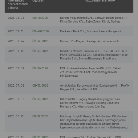
A bejelentés
Ügyszám
A közvetlen résztvevők
beérkezésének
dátuma
2026. 08. 03
ÖB-41/2026
Dorado Vagyonkezelő Zrt., Bernyák Balázs Bence, IT
Klima Service Kft., Bajka Zoltán Károly György
2026. 07. 31
ÖB-40/2026
Merkantil Bank Zrt., Business Lease Hungary Kft.
2026. 07. 24
ÖB-39/2026
Konzum Pro Magántőkealap , Aqua Lorenzo Kft.
2026. 07. 14
ÖB-38/2026
Industria Novum Slovakia, a.s., ENVIRAL, a.s., G.O
PARTICIPAÇÕES LTDA., Agropéu Agro Industrial de
Pompéu S.A., Envien Bioenergia Brasil, a.s.
2026. 07. 09
ÖB-37/2026
MOL Kiskereskedelmi Ingatlan Kft.,MOL Retail
Zrt.,P&G Benzinkút Kft. mosonmagyaróvári
töltőállomása
2026. 07. 09
ÖB-36/2026
Axiál Javító, Kereskedelmi és Szolgáltató Kft., Profi-
Bagger Kft., Zéró Deficit Kft.
2026. 07. 01
ÖB-35/2026
ROCKWOOL Hungary Szigetelőanyaggyártó és
Kereskedelmi Kft., Ravago Building Solutions
Hungary Kft. kőzetgyapot üzletága
2026. 06. 15
ÖB-34/2026
Hödlmayr High & Heavy GmbH, Gartner KG, Gartner
KG tulajdonában álló High & Heavy haszongépjármű
üzletágához tartozó eszközök és az üzletághoz
kapcsolódó szerződésállomány, mint vállalkozásrész
2026. 06. 15
ÖB-33/2026
MOL Upstream Zrt., Endrőd Gázipari Kft., OGD