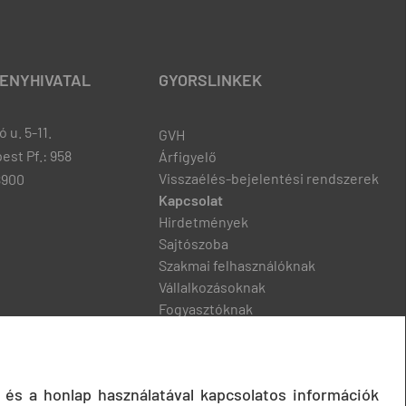
ENYHIVATAL
GYORSLINKEK
 u. 5-11.
GVH
est Pf.: 958
Árfigyelő
Visszaélés-bejelentési rendszerek
8900
Kapcsolat
Hirdetmények
Sajtószoba
Szakmai felhasználóknak
Vállalkozásoknak
Fogyasztóknak
Podcast
 és a honlap használatával kapcsolatos információk