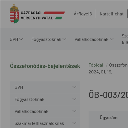
Árfigyelő
Kartell-chat
Sz
GVH
Fogyasztóknak
Vállalkozásoknak
fe
Főoldal
Összefon
Összefonódás-bejelentések
2024. 01. 19.
GVH
ÖB-003/2
Fogyasztóknak
Vállalkozásoknak
Ügyszám
Szakmai felhasználóknak