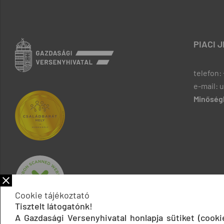
PIACI 
telefon: 
e-mail: 
Minőségb
Cookie tájékoztató
Tisztelt látogatónk!
A Gazdasági Versenyhivatal honlapja sütiket (cook