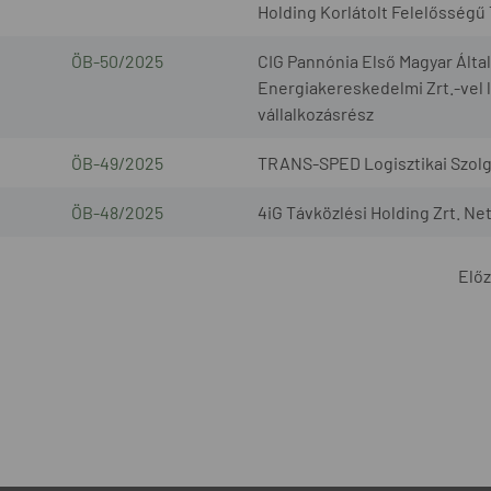
Holding Korlátolt Felelősségű
ÖB-50/2025
CIG Pannónia Első Magyar Által
Energiakereskedelmi Zrt.-vel l
vállalkozásrész
ÖB-49/2025
TRANS-SPED Logisztikai Szolgál
ÖB-48/2025
4iG Távközlési Holding Zrt. Ne
Elő