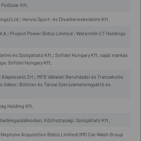
PolSolar Kft.
gs) Ltd.; Hervis Sport- és Divatkereskedelmi Kft.
.A.; Project Power Bidco Limited ; Watermill-CT Holdings
mi és Szolgáltató Kft.; Sofidel Hungary Kft. saját márkás
ága; Sofidel Hungary Kft.
apkezelő Zrt.; MFB Vállalati Beruházási és Tranzakciós
s Gábor; Büttner és Társai Szerszámelemgyártó és
ág Holding Kft.
adékgazdálkodási, Köztisztasági, Szolgáltató Kft.
 ;Neptune Acquisition Bidco Limited;IMO Car Wash Group