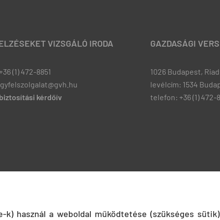
JELZÉSEKET VIZSGÁLÓ IRODA
GAZDASÁGI VERS
+36 (1) 472-8851
1026 Budapest, Riadó
ugyfelszolgalat@gvh.hu
levélcím: 1534 Budap
iztosítási kérdőív
telefon: +36 (1) 472-
ie-k) használ a weboldal működtetése (szükséges sütik)