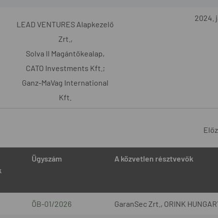
2024. j
LEAD VENTURES Alapkezelő
Zrt.,
Solva II Magántőkealap,
CATO Investments Kft.;
Ganz-MaVag International
Kft.
Elő
Ügyszám
A közvetlen résztvevők
k
ÖB-01/2026
GaranSec Zrt., ORINK HUNGARY