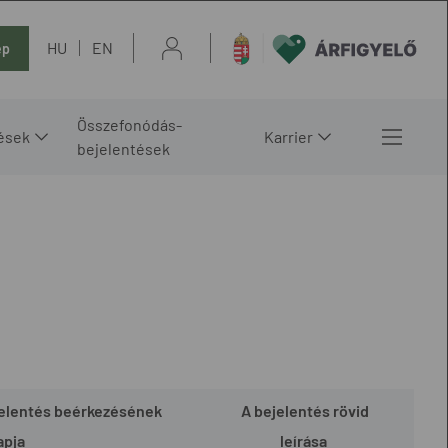
HU
EN
ép
Összefonódás-
ések
Karrier
bejelentések
elentés beérkezésének
A bejelentés rövid
apja
leírása