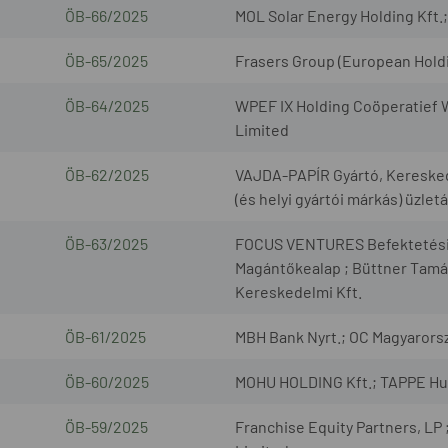
ÖB-66/2025
MOL Solar Energy Holding Kft.; 
ÖB-65/2025
Frasers Group (European Holdin
ÖB-64/2025
WPEF IX Holding Coöperatief W
Limited
ÖB-62/2025
VAJDA-PAPÍR Gyártó, Kereskedel
(és helyi gyártói márkás) üzlet
ÖB-63/2025
FOCUS VENTURES Befektetési Al
Magántőkealap ; Büttner Tamá
Kereskedelmi Kft.
ÖB-61/2025
MBH Bank Nyrt.; OC Magyarorsz
ÖB-60/2025
MOHU HOLDING Kft.; TAPPE Hull
ÖB-59/2025
Franchise Equity Partners, LP