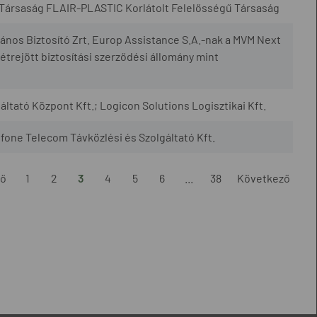
 Társaság FLAIR-PLASTIC Korlátolt Felelősségű Társaság
ános Biztosító Zrt. Europ Assistance S.A.-nak a MVM Next
étrejött biztosítási szerződési állomány mint
tató Központ Kft.; Logicon Solutions Logisztikai Kft.
tfone Telecom Távközlési és Szolgáltató Kft.
ző
1
2
3
4
5
6
...
38
Következő