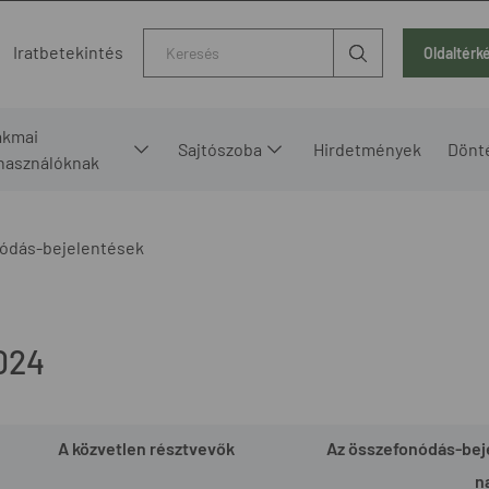
Kereső
Iratbetekintés
Oldaltérk
akmai
Sajtószoba
Hirdetmények
Dönt
lhasználóknak
ódás-bejelentések
024
A közvetlen résztvevők
Az összefonódás-bej
n