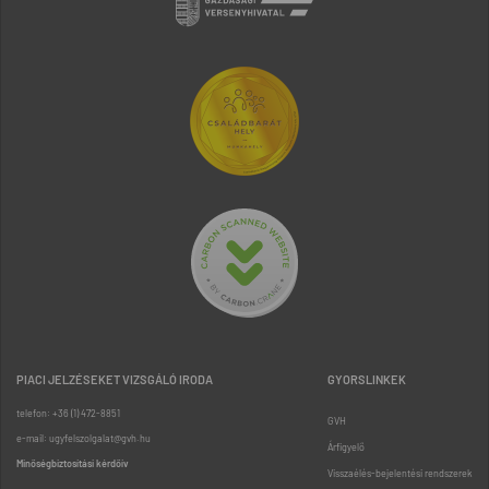
PIACI JELZÉSEKET VIZSGÁLÓ IRODA
GYORSLINKEK
telefon: +36 (1) 472-8851
GVH
e-mail: ugyfelszolgalat@gvh.hu
Árfigyelő
Minőségbiztosítási kérdőív
Visszaélés-bejelentési rendszerek