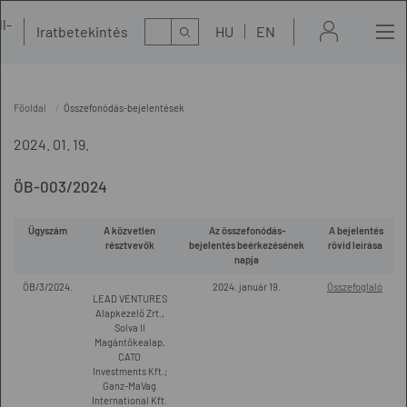
l-
Kereső
Iratbetekintés
HU
EN
t
Főoldal
Összefonódás-bejelentések
2024. 01. 19.
ÖB-003/2024
Ügyszám
A közvetlen
Az összefonódás-
A bejelentés
résztvevők
bejelentés beérkezésének
rövid leírása
napja
ÖB/3/2024.
2024. január 19.
Összefoglaló
LEAD VENTURES
Alapkezelő Zrt.,
Solva II
Magántőkealap,
CATO
Investments Kft.;
Ganz-MaVag
International Kft.