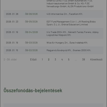
GmbH & Co KG; F.EE GmbH Automation; F.EE
Industrieautomation GmbH & Co. KG; F.EE
Verwaltungs-GmbH; ALON Produktions-GmbH
2026. 01. 26
ÖB-06/2026
4iG Informatikai Zrt.; FaceKom Kft.
2026. 01. 23
ÖB-05/2026
EQT Fund Management S.à r.l.; JK Rowling Bidco
Spain, S.L.U.; Orbital Education Limited
2026. 01. 19
ÖB-04/2026
Iris Trade 2004 Kft., Németh Tamás Ferenc, Adony
Logisztikai Központ Kft.
2026. 01. 19
ÖB-03/2026
Wizz Air Hungary Zrt., Duna Irodaház Kft.
2026. 01. 15
ÖB-02/2026
Magyarvíz Ásványvíz Kft., Gramex 2000 Kft.
2 - 38. oldal
Előző
1
2
3
4
5
...
38
Következő
Összefonódás-bejelentések