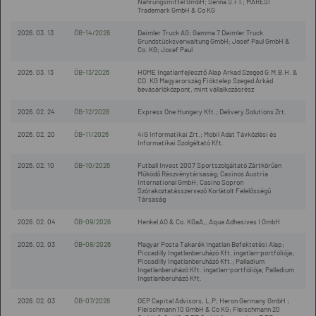
Nahrungsmittel GmbH; Senna S.r.l.; MARESI
Trademark GmbH & Co KG
2026. 03. 13
ÖB-14/2026
Daimler Truck AG; Gamma 7 Daimler Truck
Grundstücksverwaltung GmbH; Josef Paul GmbH &
Co. KG; Josef Paul
2026. 03. 13
ÖB-13/2026
HOME Ingatlanfejlesztő Alap Arkad Szeged G.M.B.H. &
CO. KG Magyarország Fióktelep Szeged Árkád
bevásárlóközpont, mint vállalkozásrész
2026. 02. 24
ÖB-12/2026
Express One Hungary Kft.; Delivery Solutions Zrt.
2026. 02. 20
ÖB-11/2026
4iG Informatikai Zrt.; Mobil Adat Távközlési és
Informatikai Szolgáltató Kft.
2026. 02. 10
ÖB-10/2026
Futball Invest 2007 Sportszolgáltató Zártkörűen
Működő Részvénytársaság; Casinos Austria
International GmbH; Casino Sopron
Szórakoztatásszervező Korlátolt Felelősségű
Társaság
2026. 02. 04
ÖB-09/2026
Henkel AG & Co. KGaA,, Aqua Adhesives I GmbH
2026. 02. 03
ÖB-08/2026
Magyar Posta Takarék Ingatlan Befektetési Alap;
Piccadilly Ingatlanberuházó Kft. ingatlan-portfóliója;
Piccadilly Ingatlanberuházó Kft.; Palladium
Ingatlanberuházó Kft. ingatlan-portfóliója; Palladium
Ingatlanberuházó Kft.
2026. 02. 03
ÖB-07/2026
OEP Capital Advisors, L.P; Heron Germany GmbH ;
Fleischmann 10 GmbH & Co KG; Fleischmann 20