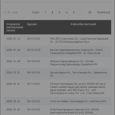
2 - 38. oldal
Előző
1
2
3
4
5
...
38
Következő
A bejelentés
Ügyszám
A közvetlen résztvevők
beérkezésének
dátuma
2026. 04. 24
ÖB-21/2026
MOL RES Investments Zrt., Lead Ventures Alapkezelő
Zrt., ALTEO Energiaszolgáltató Nyrt.
2026. 04. 20
ÖB-20/2026
Bonitás Ingatlanbefektetési Holding Kft., SONIC
Tanácsadó és Szolgáltató Kft., dr. Sipos Gyula
2026. 04. 09
ÖB-19/2026
Medicare Egészségközpont Zrt., Affidea
Magyarország Egészségügyi Szolgáltató Kft.
2026. 03. 31
ÖB-18/2026
Danubia Bánya Kft., Terra Danubia Kft., Zalakerámia
Zrt.
2026. 03. 24
ÖB-17/2026
Infineon Technologies AG, az ams-OSRAM AG-nak a
Fabless analóg/vegyes jelű szenzor üzletágat alkotó
egyes eszközei, ams R&D Spain, S.L., ams
Semiconductors India, Pvt. Ltd., Titan NewCo AG;
2026. 03. 18
ÖB-16/2026
4iG Űr és Védelmi Technológiák Zrt.; HeliControl Kft.
2026. 03. 18
ÖB-15/2026
Orkla Food Ingredients Denmark A/S; SENNA
Nahrungsmittel GmbH & Co KG; SENNA