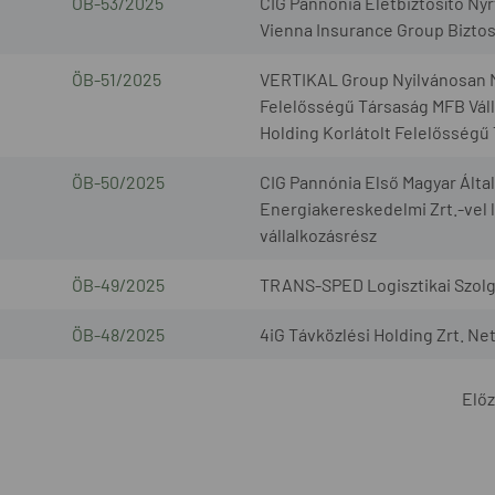
ÖB-53/2025
CIG Pannónia Életbiztosító Nyr
Vienna Insurance Group Biztosí
ÖB-51/2025
VERTIKAL Group Nyilvánosan 
Felelősségű Társaság MFB Váll
Holding Korlátolt Felelősségű
ÖB-50/2025
CIG Pannónia Első Magyar Által
Energiakereskedelmi Zrt.-vel l
vállalkozásrész
ÖB-49/2025
TRANS-SPED Logisztikai Szolgál
ÖB-48/2025
4iG Távközlési Holding Zrt. Ne
Elő