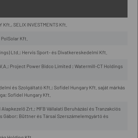
 Kft., SELIX INVESTMENTS Kft.
PolSolar Kft.
gs) Ltd.; Hervis Sport- és Divatkereskedelmi Kft.
.A.; Project Power Bidco Limited ; Watermill-CT Holdings
mi és Szolgáltató Kft.; Sofidel Hungary Kft. saját márkás
ága; Sofidel Hungary Kft.
apkezelő Zrt.; MFB Vállalati Beruházási és Tranzakciós
s Gábor; Büttner és Társai Szerszámelemgyártó és
ág Holding Kft.