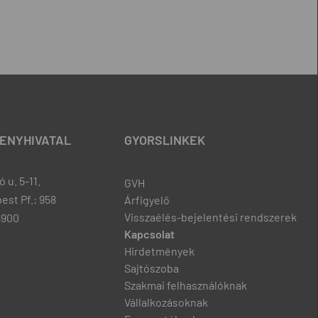
ENYHIVATAL
GYORSLINKEK
 u. 5-11.
GVH
est Pf.: 958
Árfigyelő
Visszaélés-bejelentési rendszerek
8900
Kapcsolat
Hirdetmények
Sajtószoba
Szakmai felhasználóknak
Vállalkozásoknak