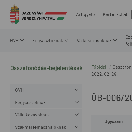
Árfigyelő
Kartell-chat
Sz
GVH
Fogyasztóknak
Vállalkozásoknak
fe
Főoldal
Összefon
Összefonódás-bejelentések
2022. 02. 28.
GVH
ÖB-006/2
Fogyasztóknak
Vállalkozásoknak
Ügyszám
Szakmai felhasználóknak