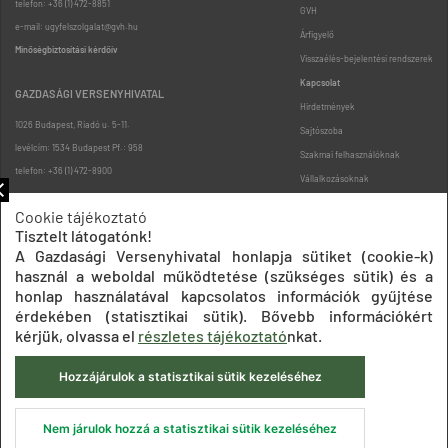
telefon: +36 (1) 472-8851
GVH
e-mail: ugyfelszolgalat@gvh.hu
Árfigyelő
Minőségbiztosítási kérdőív
Visszaélés-bejelentési rendszerek
Kapcsolat
GAZDASÁGI VERSENYHIVATAL
Hirdetmények
1026 Budapest, Riadó u. 5-11.
Sajtószoba
levélcím: 1534 Budapest Pf.: 958
Szakmai felhasználóknak
telefon: +36 (1) 472-8900
Vállalkozásoknak
Fogyasztóknak
Cookie tájékoztató
Podcast
Tisztelt látogatónk!
Oldaltérkép
A Gazdasági Versenyhivatal honlapja sütiket (cookie-k)
használ a weboldal működtetése (szükséges sütik) és a
honlap használatával kapcsolatos információk gyűjtése
érdekében (statisztikai sütik). Bővebb információkért
kérjük, olvassa el
részletes tájékoztató
nkat.
Hozzájárulok a statisztikai sütik kezeléséhez
Impresszum
Adatkezelési tájékoztatók
Akadálymentesítési nyilatkozat
Közadatkereső
Süti beállítások
ÁSZF
Nem járulok hozzá a statisztikai sütik kezeléséhez
© 2020 Gazdasági Versenyhivatal