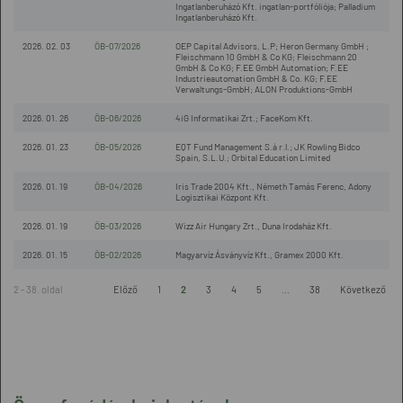
Ingatlanberuházó Kft. ingatlan-portfóliója; Palladium
Ingatlanberuházó Kft.
2026. 02. 03
ÖB-07/2026
OEP Capital Advisors, L.P; Heron Germany GmbH ;
Fleischmann 10 GmbH & Co KG; Fleischmann 20
GmbH & Co KG; F.EE GmbH Automation; F.EE
Industrieautomation GmbH & Co. KG; F.EE
Verwaltungs-GmbH; ALON Produktions-GmbH
2026. 01. 26
ÖB-06/2026
4iG Informatikai Zrt.; FaceKom Kft.
2026. 01. 23
ÖB-05/2026
EQT Fund Management S.à r.l.; JK Rowling Bidco
Spain, S.L.U.; Orbital Education Limited
2026. 01. 19
ÖB-04/2026
Iris Trade 2004 Kft., Németh Tamás Ferenc, Adony
Logisztikai Központ Kft.
2026. 01. 19
ÖB-03/2026
Wizz Air Hungary Zrt., Duna Irodaház Kft.
2026. 01. 15
ÖB-02/2026
Magyarvíz Ásványvíz Kft., Gramex 2000 Kft.
2 - 38. oldal
Előző
1
2
3
4
5
...
38
Következő