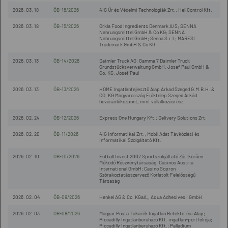
2026. 03. 18
ÖB-16/2026
4iG Űr és Védelmi Technológiák Zrt.; HeliControl Kft.
2026. 03. 18
ÖB-15/2026
Orkla Food Ingredients Denmark A/S; SENNA
Nahrungsmittel GmbH & Co KG; SENNA
Nahrungsmittel GmbH; Senna S.r.l.; MARESI
Trademark GmbH & Co KG
2026. 03. 13
ÖB-14/2026
Daimler Truck AG; Gamma 7 Daimler Truck
Grundstücksverwaltung GmbH; Josef Paul GmbH &
Co. KG; Josef Paul
2026. 03. 13
ÖB-13/2026
HOME Ingatlanfejlesztő Alap Arkad Szeged G.M.B.H. &
CO. KG Magyarország Fióktelep Szeged Árkád
bevásárlóközpont, mint vállalkozásrész
2026. 02. 24
ÖB-12/2026
Express One Hungary Kft.; Delivery Solutions Zrt.
2026. 02. 20
ÖB-11/2026
4iG Informatikai Zrt.; Mobil Adat Távközlési és
Informatikai Szolgáltató Kft.
2026. 02. 10
ÖB-10/2026
Futball Invest 2007 Sportszolgáltató Zártkörűen
Működő Részvénytársaság; Casinos Austria
International GmbH; Casino Sopron
Szórakoztatásszervező Korlátolt Felelősségű
Társaság
2026. 02. 04
ÖB-09/2026
Henkel AG & Co. KGaA,, Aqua Adhesives I GmbH
2026. 02. 03
ÖB-08/2026
Magyar Posta Takarék Ingatlan Befektetési Alap;
Piccadilly Ingatlanberuházó Kft. ingatlan-portfóliója;
Piccadilly Ingatlanberuházó Kft.; Palladium