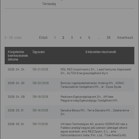
Társaság
2 - 38. oldal
Előző
1
2
3
4
5
...
38
Következő
A bejelentés
Ügyszám
A közvetlen résztvevők
beérkezésének
dátuma
2026. 04. 24
ÖB-21/2026
MOL RES Investments Zrt., Lead Ventures Alapkezelő
Zrt., ALTEO Energiaszolgáltató Nyrt.
2026. 04. 20
ÖB-20/2026
Bonitás Ingatlanbefektetési Holding Kft., SONIC
Tanácsadó és Szolgáltató Kft., dr. Sipos Gyula
2026. 04. 09
ÖB-19/2026
Medicare Egészségközpont Zrt., Affidea
Magyarország Egészségügyi Szolgáltató Kft.
2026. 03. 31
ÖB-18/2026
Danubia Bánya Kft., Terra Danubia Kft., Zalakerámia
Zrt.
2026. 03. 24
ÖB-17/2026
Infineon Technologies AG, az ams-OSRAM AG-nak a
Fabless analóg/vegyes jelű szenzor üzletágat alkotó
egyes eszközei, ams R&D Spain, S.L., ams
Semiconductors India, Pvt. Ltd., Titan NewCo AG;