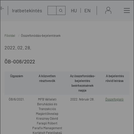
l-
Kereső
Iratbetekintés
HU
EN
t
Főoldal
Összefonódás-bejelentések
2022. 02. 28.
ÖB-006/2022
Ügyszám
A közvetlen
Az összefonódás-
A bejelentés
résztvevők
bejelentés
rövid leírása
beérkezésének
napja
ÖB/6/2021.
MFB Vállalati
2022. február 28.
Összefoglaló
Beruházási és
Tranzakciós
Magántőkealap
Krasznay Dávid
Faragó Róbert
Parafix Management
Korlátolt Felelőségű