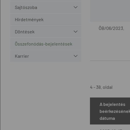
Sajtószoba
Hirdetmények
ÖB/06/2023.
Döntések
Összefonódás-bejelentések
Karrier
4 - 38. oldal
A bejelentés
beérkezéséne
dátuma