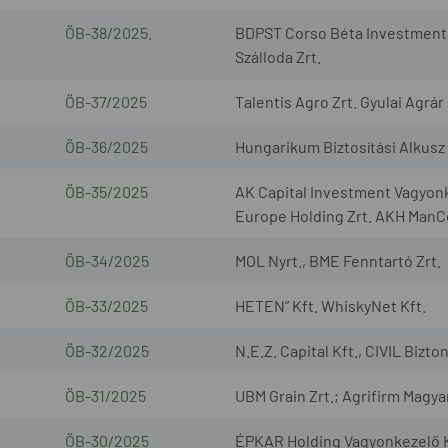
ÖB-38/2025.
BDPST Corso Béta Investment I
Szálloda Zrt.
ÖB-37/2025
Talentis Agro Zrt. Gyulai Agrár 
ÖB-36/2025
Hungarikum Biztosítási Alkusz 
ÖB-35/2025
AK Capital Investment Vagyonk
Europe Holding Zrt. AKH ManCo
ÖB-34/2025
MOL Nyrt., BME Fenntartó Zrt.
ÖB-33/2025
HETEN” Kft. WhiskyNet Kft.
ÖB-32/2025
N.E.Z. Capital Kft., CIVIL Bizto
ÖB-31/2025
UBM Grain Zrt.; Agrifirm Magya
ÖB-30/2025
ÉPKAR Holding Vagyonkezelő K