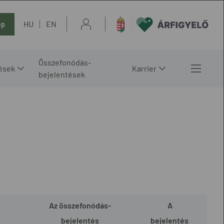
HU
EN
ép
Összefonódás-
ések
Karrier
bejelentések
Az összefonódás-
A
bejelentés
bejelentés