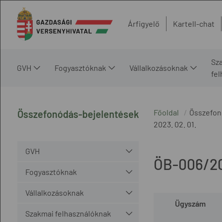
Árfigyelő
Kartell-chat
Sz
GVH
Fogyasztóknak
Vállalkozásoknak
fe
Főoldal
Összefon
Összefonódás-bejelentések
2023. 02. 01.
GVH
ÖB-006/2
Fogyasztóknak
Vállalkozásoknak
Ügyszám
Szakmai felhasználóknak