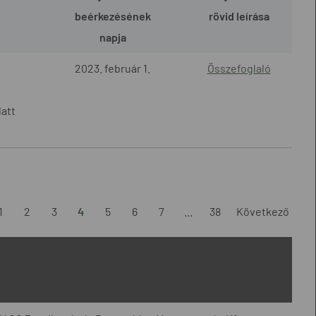
beérkezésének
rövid leírása
napja
2023. február 1.
Összefoglaló
latt
1
2
3
4
5
6
7
...
38
Következő