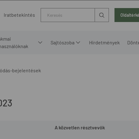
Kereső
Iratbetekintés
Oldaltérk
akmai
Sajtószoba
Hirdetmények
Dönt
lhasználóknak
ódás-bejelentések
023
A közvetlen résztvevők