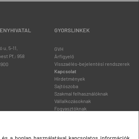
ENYHIVATAL
GYORSLINKEK
 u. 5-11.
GVH
est Pf.: 958
Árfigyelő
Visszaélés-bejelentési rendszerek
8900
Kapcsolat
Hirdetmények
Sajtószoba
Szakmai felhasználóknak
Vállalkozásoknak
Fogyasztóknak
Podcast
 és a honlap használatával kapcsolatos információk