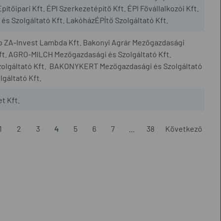
ipari Kft. ÉPI Szerkezetépítő Kft. ÉPI Fővállalkozói Kft.
s Szolgáltató Kft. LakóházÉPÍtő Szolgáltató Kft.
p ZA-Invest Lambda Kft. Bakonyi Agrár Mezőgazdasági
ft. AGRO-MILCH Mezőgazdasági és Szolgáltató Kft.
olgáltató Kft. BAKONYKERT Mezőgazdasági és Szolgáltató
gáltató Kft.
t Kft.
1
2
3
4
5
6
7
...
38
Következő