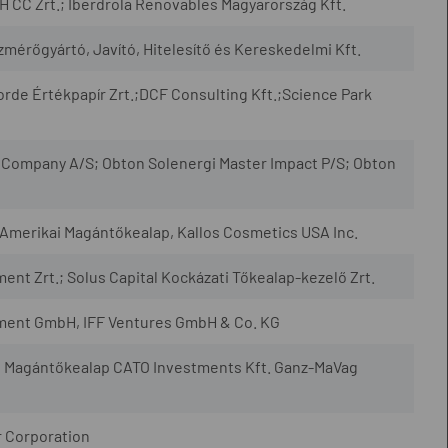
CC Zrt.; Iberdrola Renovables Magyarország Kft.
rőgyártó, Javító, Hitelesítő és Kereskedelmi Kft.
rde Értékpapír Zrt.;DCF Consulting Kft.;Science Park
Company A/S; Obton Solenergi Master Impact P/S; Obton
-Amerikai Magántőkealap, Kallos Cosmetics USA Inc.
 Zrt.; Solus Capital Kockázati Tőkealap-kezelő Zrt.
ment GmbH, IFF Ventures GmbH & Co. KG
a II Magántőkealap CATO Investments Kft. Ganz-MaVag
r Corporation