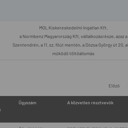
MOL Kiskereskedelmi Ingatlan Kft.
a Normbenz Magyarország Kft. vállalkozásrésze, azaz a
Szentendrén, a 11. sz. főút mentén, a Dózsa György út 20. a
működő töltőállomás
Előző
Ügyszám
A közvetlen résztvevők
k