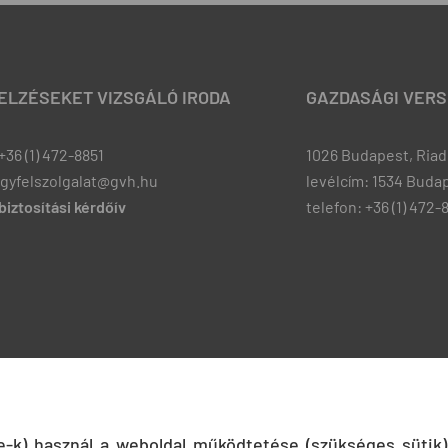
JELZÉSEKET VIZSGÁLÓ IRODA
GAZDASÁGI VERS
+36 (1) 472-8851
1026 Budapest, Riadó
ugyfelszolgalat@gvh.hu
levélcím: 1534 Budap
iztosítási kérdőív
telefon: +36 (1) 472-
ie-k) használ a weboldal működtetése (szükséges sütik)