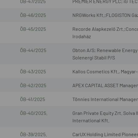
ÖB-47/2025
PREMIER ENERGY PLC; iG TECH 
ÖB-46/2025
NRGWorks Kft.;FLOGISTON Gázmé
ÖB-45/2025
Recorde Alapkezelő Zrt.;Conco
Irodaház
ÖB-44/2025
Obton A/S; Renewable Energy 
Solenergi Stabil P/S
ÖB-43/2025
Kallos Cosmetics Kft., Magyar
ÖB-42/2025
APEX CAPITAL ASSET Management
ÖB-41/2025
Tönnies International Manage
ÖB-40/2025.
Gran Private Equity Zrt. Solv
International Kft.
ÖB-39/2025.
CarUX Holding Limited Pionee