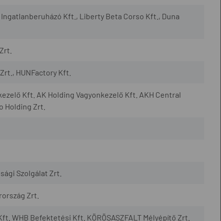
ngatlanberuházó Kft., Liberty Beta Corso Kft., Duna
Zrt.
Zrt., HUNFactory Kft.
ezelő Kft. AK Holding Vagyonkezelő Kft. AKH Central
 Holding Zrt.
nsági Szolgálat Zrt.
rország Zrt.
ft. WHB Befektetési Kft. KÖRÖSASZFALT Mélyépítő Zrt.