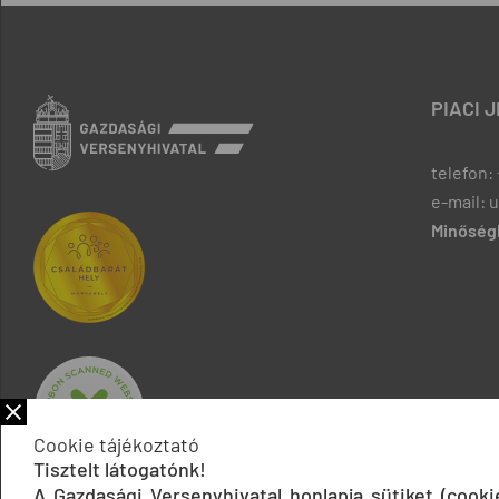
PIACI 
telefon: 
e-mail: 
Minőségb
Cookie tájékoztató
Tisztelt látogatónk!
A Gazdasági Versenyhivatal honlapja sütiket (cook