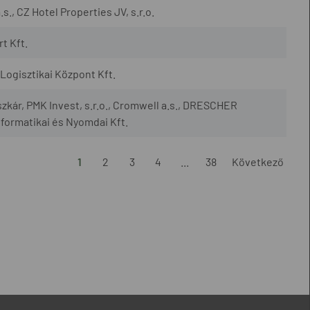
., CZ Hotel Properties JV, s.r.o.
t Kft.
ogisztikai Központ Kft.
szkár, PMK Invest, s.r.o., Cromwell a.s., DRESCHER
nformatikai és Nyomdai Kft.
1
2
3
4
...
38
Következő