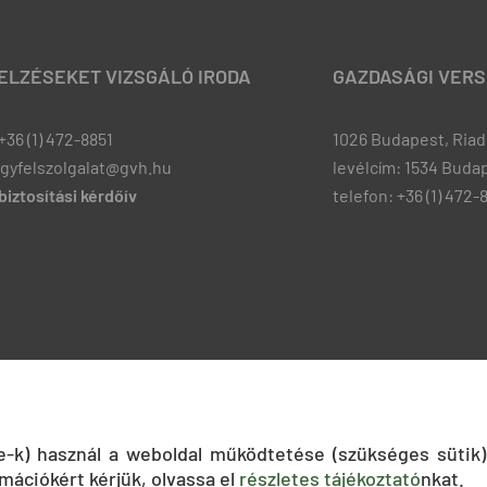
JELZÉSEKET VIZSGÁLÓ IRODA
GAZDASÁGI VERS
+36 (1) 472-8851
1026 Budapest, Riadó
ugyfelszolgalat@gvh.hu
levélcím: 1534 Budap
iztosítási kérdőív
telefon: +36 (1) 472-
ie-k) használ a weboldal működtetése (szükséges sütik)
mációkért kérjük, olvassa el
részletes tájékoztató
nkat.