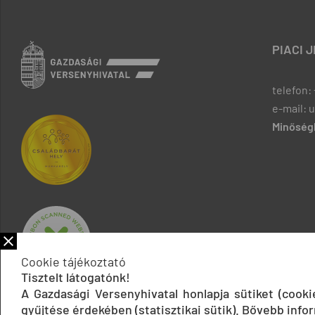
PIACI 
telefon: 
e-mail: 
Minőségb
Cookie tájékoztató
Tisztelt látogatónk!
A Gazdasági Versenyhivatal honlapja sütiket (cook
gyűjtése érdekében (statisztikai sütik). Bővebb infor