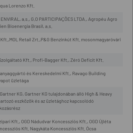
qua Lorenzo Kft.
., ENVIRAL, a.s., G.O PARTICIPAÇÕES LTDA., Agropéu Agro
en Bioenergia Brasil, a.s.
Kft.,MOL Retail Zrt.,P&G Benzinkút Kft. mosonmagyaróvári
zolgáltató Kft., Profi-Bagger Kft., Zéró Deficit Kft.
yaggyártó és Kereskedelmi Kft., Ravago Building
yapot üzletága
artner KG, Gartner KG tulajdonában álló High & Heavy
artozó eszközök és az üzletághoz kapcsolódó
lkozásrész
ipari Kft., OGD Nádudvar Koncessziós Kft., OGD Újléta
cessziós Kft. Nagykáta Koncessziós Kft. Ócsa