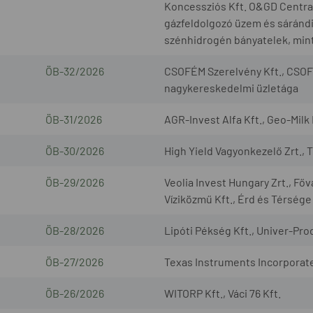
Koncessziós Kft. O&GD Central 
gázfeldolgozó üzem és sárándi 
szénhidrogén bányatelek, mint
ÖB-32/2026
CSOFÉM Szerelvény Kft., CSOF
nagykereskedelmi üzletága
ÖB-31/2026
AGR-Invest Alfa Kft., Geo-Milk 
ÖB-30/2026
High Yield Vagyonkezelő Zrt., 
ÖB-29/2026
Veolia Invest Hungary Zrt., Fő
Víziközmű Kft., Érd és Térsége
ÖB-28/2026
Lipóti Pékség Kft., Univer-Prod
ÖB-27/2026
Texas Instruments Incorporated
ÖB-26/2026
WITORP Kft., Váci 76 Kft.