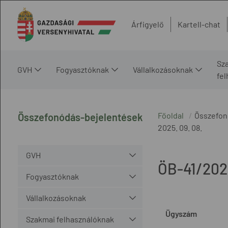
Árfigyelő
Kartell-chat
Sz
GVH
Fogyasztóknak
Vállalkozásoknak
fe
Főoldal
Összefon
Összefonódás-bejelentések
2025. 09. 08.
GVH
ÖB-41/202
Fogyasztóknak
Vállalkozásoknak
Ügyszám
Szakmai felhasználóknak