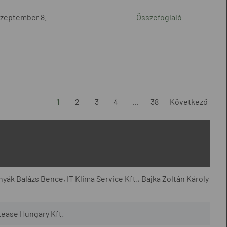
szeptember 8.
Összefoglaló
1
2
3
4
...
38
Következő
yák Balázs Bence, IT Klima Service Kft., Bajka Zoltán Károly
Lease Hungary Kft.