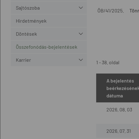
Sajtószoba
ÖB/41/2025.
Tönn
Hirdetmények
Döntések
Összefonódás-bejelentések
Karrier
1 - 38. oldal
A bejelentés
beérkezéséne
dátuma
2026. 08. 03
2026. 07. 31