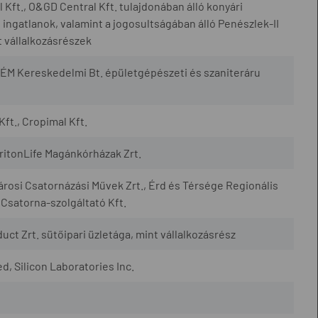
Kft., O&GD Central Kft. tulajdonában álló konyári
ingatlanok, valamint a jogosultságában álló Penészlek-II
 vállalkozásrészek
ÉM Kereskedelmi Bt. épületgépészeti és szaniteráru
Kft., Cropimal Kft.
TritonLife Magánkórházak Zrt.
városi Csatornázási Művek Zrt., Érd és Térsége Regionális
 Csatorna-szolgáltató Kft.
uct Zrt. sütőipari üzletága, mint vállalkozásrész
, Silicon Laboratories Inc.