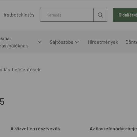
Kereső
Iratbetekintés
Oldaltérk
akmai
Sajtószoba
Hirdetmények
Dönt
lhasználóknak
ódás-bejelentések
5
A közvetlen résztvevők
Az összefonódás-beje