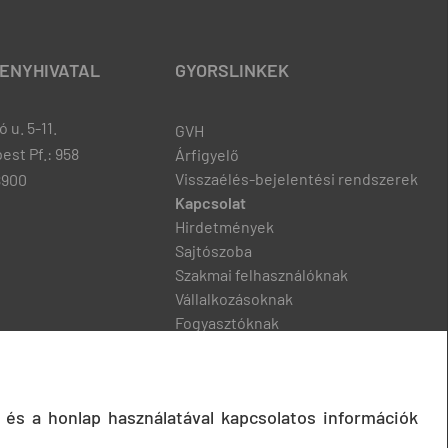
ENYHIVATAL
GYORSLINKEK
 u. 5-11.
GVH
est Pf.: 958
Árfigyelő
Visszaélés-bejelentési rendszerek
8900
Kapcsolat
Hirdetmények
Sajtószoba
Szakmai felhasználóknak
Vállalkozásoknak
Fogyasztóknak
Podcast
 és a honlap használatával kapcsolatos információk