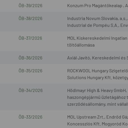
ÖB-39/2026
Konzum Pro Magántőkealap , A
ÖB-38/2026
Industria Novum Slovakia, a.s
Industrial de Pompéu S.A., Envi
ÖB-37/2026
MOL Kiskereskedelmi Ingatlan 
töltőállomása
ÖB-36/2026
Axiál Javító, Kereskedelmi és S
ÖB-35/2026
ROCKWOOL Hungary Szigetelőan
Solutions Hungary Kft. kőzetg
ÖB-34/2026
Hödlmayr High & Heavy GmbH, G
haszongépjármű üzletágához t
szerződésállomány, mint válla
ÖB-33/2026
MOL Upstream Zrt., Endrőd Gáz
Koncessziós Kft. Mogyoród Kon