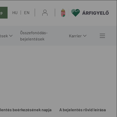
HU
EN
ép
Összefonódás-
ések
Karrier
bejelentések
lentés beérkezésének napja
A bejelentés rövid leírása