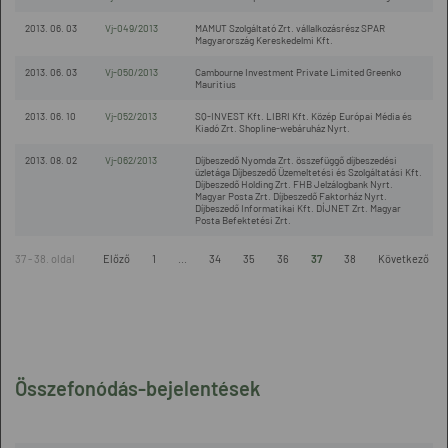
2013. 06. 03
Vj-049/2013
MAMUT Szolgáltató Zrt. vállalkozásrész SPAR
Magyarország Kereskedelmi Kft.
2013. 06. 03
Vj-050/2013
Cambourne Investment Private Limited Greenko
Mauritius
2013. 06. 10
Vj-052/2013
SQ-INVEST Kft. LIBRI Kft. Közép Európai Média és
Kiadó Zrt. Shopline-webáruház Nyrt.
2013. 08. 02
Vj-062/2013
Díjbeszedő Nyomda Zrt. összefüggő díjbeszedési
üzletága Díjbeszedő Üzemeltetési és Szolgáltatási Kft.
Díjbeszedő Holding Zrt. FHB Jelzálogbank Nyrt.
Magyar Posta Zrt. Díjbeszedő Faktorház Nyrt.
Díjbeszedő Informatikai Kft. DÍJNET Zrt. Magyar
Posta Befektetési Zrt.
37 - 38. oldal
Előző
1
...
34
35
36
37
38
Következő
Összefonódás-bejelentések