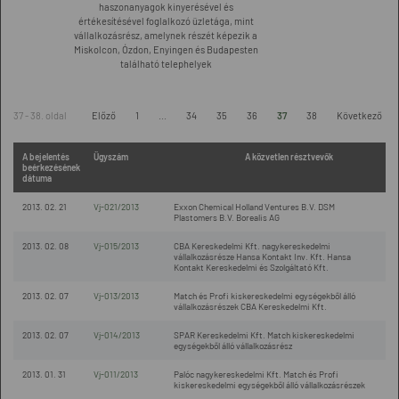
haszonanyagok kinyerésével és
értékesítésével foglalkozó üzletága, mint
vállalkozásrész, amelynek részét képezik a
Miskolcon, Ózdon, Enyingen és Budapesten
található telephelyek
37 - 38. oldal
Előző
1
...
34
35
36
37
38
Következő
A bejelentés
Ügyszám
A közvetlen résztvevők
beérkezésének
dátuma
2013. 02. 21
Vj-021/2013
Exxon Chemical Holland Ventures B.V. DSM
Plastomers B.V. Borealis AG
2013. 02. 08
Vj-015/2013
CBA Kereskedelmi Kft. nagykereskedelmi
vállalkozásrésze Hansa Kontakt Inv. Kft. Hansa
Kontakt Kereskedelmi és Szolgáltató Kft.
2013. 02. 07
Vj-013/2013
Match és Profi kiskereskedelmi egységekből álló
vállalkozásrészek CBA Kereskedelmi Kft.
2013. 02. 07
Vj-014/2013
SPAR Kereskedelmi Kft. Match kiskereskedelmi
egységekből álló vállalkozásrész
2013. 01. 31
Vj-011/2013
Palóc nagykereskedelmi Kft. Match és Profi
kiskereskedelmi egységekből álló vállalkozásrészek