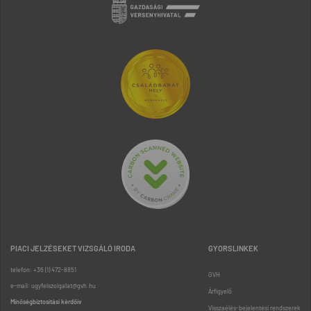
PIACI JELZÉSEKET VIZSGÁLÓ IRODA
GYORSLINKEK
telefon: +36 (1) 472-8851
GVH
e-mail: ugyfelszolgalat@gvh.hu
Árfigyelő
Minőségbiztosítási kérdőív
Visszaélés-bejelentési rendszerek