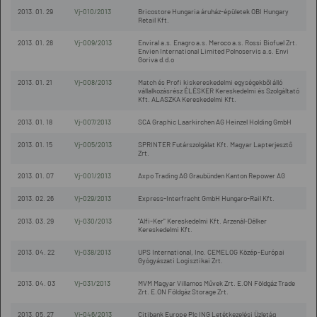
2013. 01. 29
Vj-010/2013
Bricostore Hungaria áruház-épületek OBI Hungary
Retail Kft.
2013. 01. 28
Vj-009/2013
Enviral a.s. Enagro a.s. Meroco a.s. Rossi Biofuel Zrt.
Envien International Limited Polnoservis a.s. Envi
Goriva d.d.o
2013. 01. 21
Vj-008/2013
Match és Profi kiskereskedelmi egységekből álló
vállalkozásrész ÉLÉSKER Kereskedelmi és Szolgáltató
Kft. ALASZKA Kereskedelmi Kft.
2013. 01. 18
Vj-007/2013
SCA Graphic Laarkirchen AG Heinzel Holding GmbH
2013. 01. 15
Vj-005/2013
SPRINTER Futárszolgálat Kft. Magyar Lapterjesztő
Zrt.
2013. 01. 07
Vj-001/2013
Axpo Trading AG Graubünden Kanton Repower AG
2013. 02. 26
Vj-029/2013
Express-Interfracht GmbH Hungaro-Rail Kft.
2013. 03. 29
Vj-030/2013
"Alfi-Ker" Kereskedelmi Kft. Arzenál-Délker
Kereskedelmi Kft.
2013. 04. 22
Vj-038/2013
UPS International, Inc. CEMELOG Közép-Európai
Gyógyászati Logisztikai Zrt.
2013. 04. 03
Vj-031/2013
MVM Magyar Villamos Művek Zrt. E.ON Földgáz Trade
Zrt. E.ON Földgáz Storage Zrt.
2013. 05. 27
Vj-046/2013
Citibank Europe Plc ING Letétkezelési Üzletág