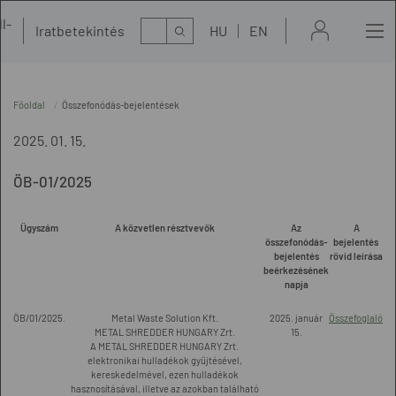
l-
Kereső
Iratbetekintés
HU
EN
t
Főoldal
Összefonódás-bejelentések
2025. 01. 15.
ÖB-01/2025
Ügyszám
A közvetlen résztvevők
Az
A
összefonódás-
bejelentés
bejelentés
rövid leírása
beérkezésének
napja
ÖB/01/2025.
Metal Waste Solution Kft.
2025. január
Összefoglaló
METAL SHREDDER HUNGARY Zrt.
15.
A METAL SHREDDER HUNGARY Zrt.
elektronikai hulladékok gyűjtésével,
kereskedelmével, ezen hulladékok
hasznosításával, illetve az azokban található