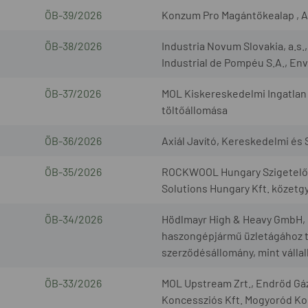
ÖB-39/2026
Konzum Pro Magántőkealap , A
ÖB-38/2026
Industria Novum Slovakia, a.s
Industrial de Pompéu S.A., Envi
ÖB-37/2026
MOL Kiskereskedelmi Ingatlan 
töltőállomása
ÖB-36/2026
Axiál Javító, Kereskedelmi és S
ÖB-35/2026
ROCKWOOL Hungary Szigetelőan
Solutions Hungary Kft. kőzetg
ÖB-34/2026
Hödlmayr High & Heavy GmbH, G
haszongépjármű üzletágához t
szerződésállomány, mint válla
ÖB-33/2026
MOL Upstream Zrt., Endrőd Gáz
Koncessziós Kft. Mogyoród Kon