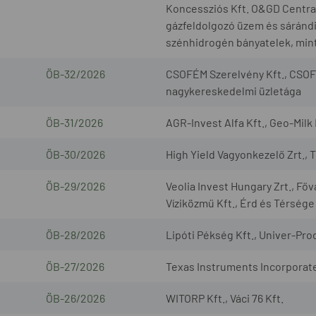
Koncessziós Kft. O&GD Central 
gázfeldolgozó üzem és sárándi 
szénhidrogén bányatelek, mint
ÖB-32/2026
CSOFÉM Szerelvény Kft., CSOF
nagykereskedelmi üzletága
ÖB-31/2026
AGR-Invest Alfa Kft., Geo-Milk 
ÖB-30/2026
High Yield Vagyonkezelő Zrt., 
ÖB-29/2026
Veolia Invest Hungary Zrt., Fő
Víziközmű Kft., Érd és Térsége
ÖB-28/2026
Lipóti Pékség Kft., Univer-Prod
ÖB-27/2026
Texas Instruments Incorporated
ÖB-26/2026
WITORP Kft., Váci 76 Kft.