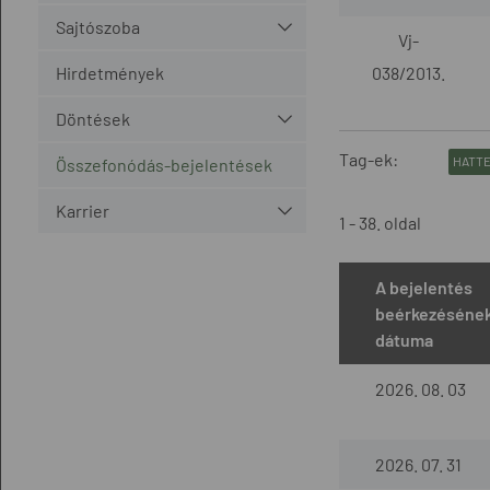
Sajtószoba
Vj-
Hirdetmények
038/2013.
Döntések
Tag-ek:
HATTE
Összefonódás-bejelentések
Karrier
1 - 38. oldal
A bejelentés
beérkezéséne
dátuma
2026. 08. 03
2026. 07. 31