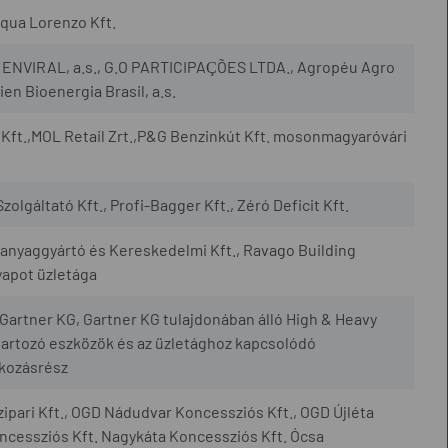
qua Lorenzo Kft.
., ENVIRAL, a.s., G.O PARTICIPAÇÕES LTDA., Agropéu Agro
en Bioenergia Brasil, a.s.
Kft.,MOL Retail Zrt.,P&G Benzinkút Kft. mosonmagyaróvári
zolgáltató Kft., Profi-Bagger Kft., Zéró Deficit Kft.
yaggyártó és Kereskedelmi Kft., Ravago Building
yapot üzletága
artner KG, Gartner KG tulajdonában álló High & Heavy
artozó eszközök és az üzletághoz kapcsolódó
lkozásrész
ipari Kft., OGD Nádudvar Koncessziós Kft., OGD Újléta
cessziós Kft. Nagykáta Koncessziós Kft. Ócsa