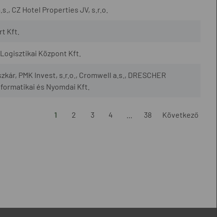
., CZ Hotel Properties JV, s.r.o.
t Kft.
ogisztikai Központ Kft.
szkár, PMK Invest, s.r.o., Cromwell a.s., DRESCHER
nformatikai és Nyomdai Kft.
1
2
3
4
...
38
Következő