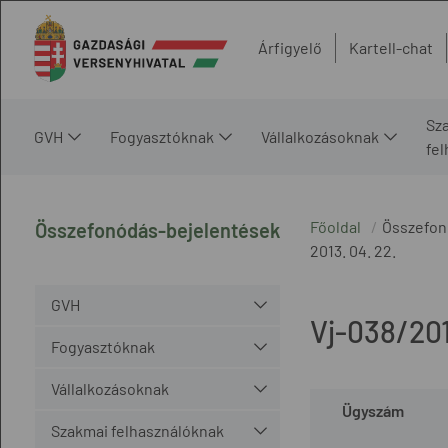
Árfigyelő
Kartell-chat
Sz
GVH
Fogyasztóknak
Vállalkozásoknak
fe
Főoldal
Összefon
Összefonódás-bejelentések
2013. 04. 22.
GVH
Vj-038/20
Fogyasztóknak
Vállalkozásoknak
Ügyszám
Szakmai felhasználóknak