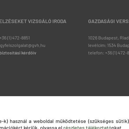
JELZÉSEKET VIZSGÁLÓ IRODA
GAZDASÁGI VERS
+36 (1) 472-8851
1026 Budapest, Riadó
ugyfelszolgalat@gvh.hu
levélcím: 1534 Budap
iztosítási kérdőív
telefon: +36 (1) 472-
ie-k) használ a weboldal működtetése (szükséges sütik)
mációkért kérjük, olvassa el
részletes tájékoztató
nkat.