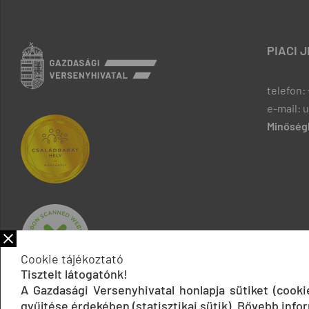
PIACI 
telefon: 
e-mail: 
Minőségb
Cookie tájékoztató
Tisztelt látogatónk!
A Gazdasági Versenyhivatal honlapja sütiket (cook
gyűjtése érdekében (statisztikai sütik). Bővebb infor