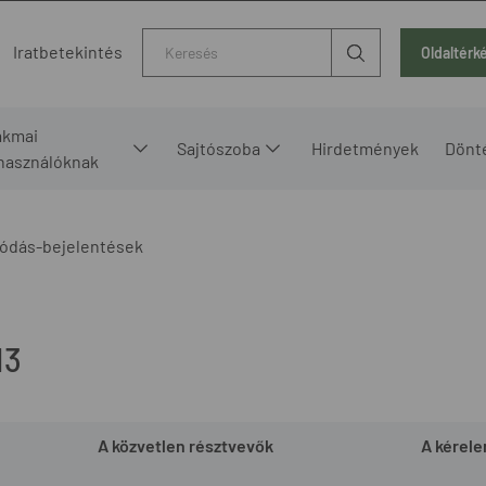
Kereső
Iratbetekintés
Oldaltérk
akmai
Sajtószoba
Hirdetmények
Dönt
lhasználóknak
ódás-bejelentések
13
A közvetlen résztvevők
A kérel