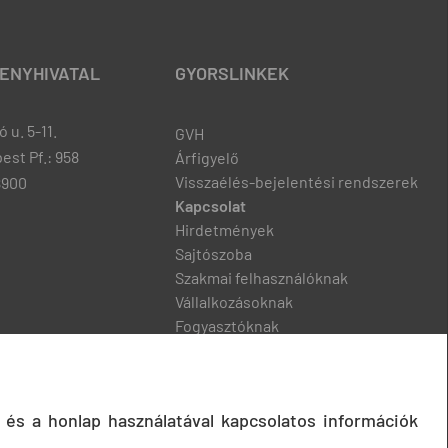
ENYHIVATAL
GYORSLINKEK
 u. 5-11.
GVH
est Pf.: 958
Árfigyelő
Visszaélés-bejelentési rendszerek
8900
Kapcsolat
Hirdetmények
Sajtószoba
Szakmai felhasználóknak
Vállalkozásoknak
Fogyasztóknak
Podcast
 és a honlap használatával kapcsolatos információk