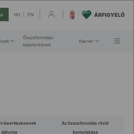
HU
EN
ép
Összefonódás-
ések
Karrier
bejelentések
em beérkezésének
Az összefonódás rövid
dátuma
bemutatása