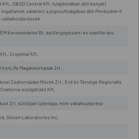
Kft., O&GD Central Kft. tulajdonában álló konyári
ingatlanok, valamint a jogosultságában álló Penészlek-II
 vállalkozásrészek
ÉM Kereskedelmi Bt. épületgépészeti és szaniteráru
Kft., Cropimal Kft.
TritonLife Magánkórházak Zrt.
városi Csatornázási Művek Zrt., Érd és Térsége Regionális
 Csatorna-szolgáltató Kft.
uct Zrt. sütőipari üzletága, mint vállalkozásrész
, Silicon Laboratories Inc.