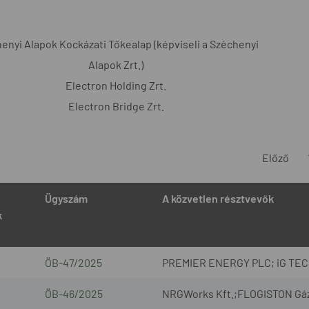
enyi Alapok Kockázati Tőkealap (képviseli a Széchenyi
Alapok Zrt.)
Electron Holding Zrt.
Electron Bridge Zrt.
Előző
Ügyszám
A közvetlen résztvevők
k
ÖB-47/2025
PREMIER ENERGY PLC; iG TECH 
ÖB-46/2025
NRGWorks Kft.;FLOGISTON Gázmé