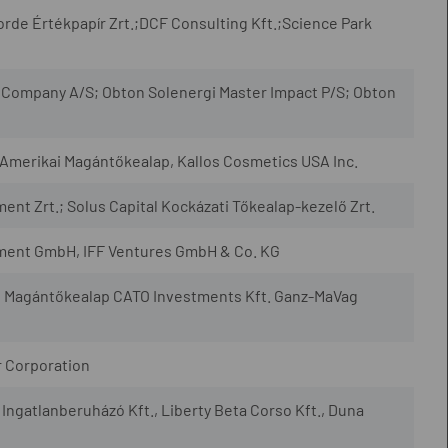
rde Értékpapír Zrt.;DCF Consulting Kft.;Science Park
Company A/S; Obton Solenergi Master Impact P/S; Obton
-Amerikai Magántőkealap, Kallos Cosmetics USA Inc.
 Zrt.; Solus Capital Kockázati Tőkealap-kezelő Zrt.
ment GmbH, IFF Ventures GmbH & Co. KG
a II Magántőkealap CATO Investments Kft. Ganz-MaVag
r Corporation
ngatlanberuházó Kft., Liberty Beta Corso Kft., Duna