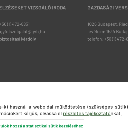
JELZÉSEKET VIZSGÁLÓ IRODA
GAZDASÁGI VERS
+36 (1) 472-8851
1026 Budapest, Riadó
ugyfelszolgalat@gvh.hu
levélcím: 1534 Budap
iztosítási kérdőív
telefon: +36 (1) 472-
ie-k) használ a weboldal működtetése (szükséges sütik)
mációkért kérjük, olvassa el
részletes tájékoztató
nkat.
ulok hozzá a statisztikai sütik kezeléséhez