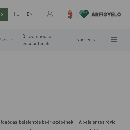
HU
EN
ép
Összefonódás-
ések
Karrier
bejelentések
efonódás-bejelentés beérkezésének
A bejelentés rövid