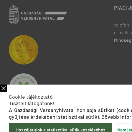
PIACI 
telefon: 
e-mail: 
Minőségb
Cookie tájékoztató
Tisztelt látogatónk!
A Gazdasági Versenyhivatal honlapja sütiket (cook
gyűjtése érdekében (statisztikai sütik). Bővebb infor
Hozzájárulok a statisztikai sütik kezeléséhez
Nem jár