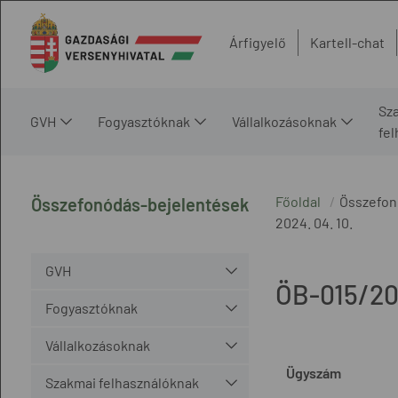
Árfigyelő
Kartell-chat
Sz
GVH
Fogyasztóknak
Vállalkozásoknak
fe
Főoldal
Összefon
Összefonódás-bejelentések
2024. 04. 10.
GVH
ÖB-015/2
Fogyasztóknak
Vállalkozásoknak
Ügyszám
Szakmai felhasználóknak