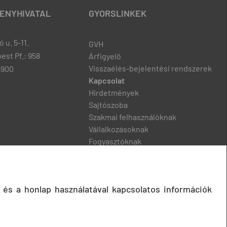
ENYHIVATAL
GYORSLINKEK
 u. 5-11.
GVH
est Pf.: 958
Árfigyelő
Visszaélés-bejelentési rendszerek
8900
Kapcsolat
Hirdetmények
Sajtószoba
Szakmai felhasználóknak
Vállalkozásoknak
Fogyasztóknak
Podcast
 és a honlap használatával kapcsolatos információk