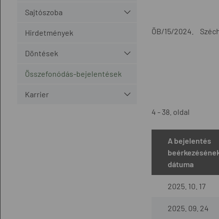
Sajtószoba
ÖB/15/2024.
Széch
Hirdetmények
Döntések
Összefonódás-bejelentések
Karrier
4 - 38. oldal
A bejelentés
beérkezéséne
dátuma
2025. 10. 17
2025. 09. 24