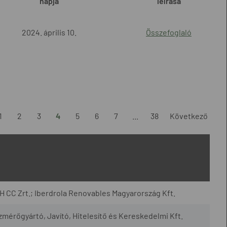
napja
leírása
2024. április 10.
Összefoglaló
1
2
3
4
5
6
7
...
38
Következő
CC Zrt.; Iberdrola Renovables Magyarország Kft.
rőgyártó, Javító, Hitelesítő és Kereskedelmi Kft.