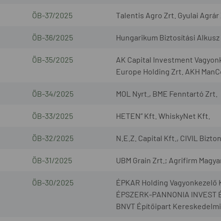
ÖB-37/2025
Talentis Agro Zrt. Gyulai Agrár 
ÖB-36/2025
Hungarikum Biztosítási Alkusz 
ÖB-35/2025
AK Capital Investment Vagyonk
Europe Holding Zrt. AKH ManCo
ÖB-34/2025
MOL Nyrt., BME Fenntartó Zrt.
ÖB-33/2025
HETEN” Kft. WhiskyNet Kft.
ÖB-32/2025
N.E.Z. Capital Kft., CIVIL Bizto
ÖB-31/2025
UBM Grain Zrt.; Agrifirm Magya
ÖB-30/2025
ÉPKAR Holding Vagyonkezelő K
ÉPSZERK-PANNONIA INVEST Építő
BNVT Építőipart Kereskedelmi é