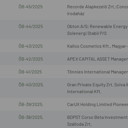
ÖB-45/2025
Recorde Alapkezelő Zrt.;Conco
Irodaház
ÖB-44/2025
Obton A/S; Renewable Energy 
Solenergi Stabil P/S
ÖB-43/2025
Kallos Cosmetics Kft., Magyar
ÖB-42/2025
APEX CAPITAL ASSET Management
ÖB-41/2025
Tönnies International Manage
ÖB-40/2025.
Gran Private Equity Zrt. Solv
International Kft.
ÖB-39/2025.
CarUX Holding Limited Pionee
ÖB-38/2025.
BDPST Corso Béta Investment I
Szálloda Zrt.