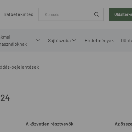
Kereső
Iratbetekintés
Oldaltérk
akmai
Sajtószoba
Hirdetmények
Dönt
lhasználóknak
ódás-bejelentések
024
A közvetlen résztvevők
Az össz