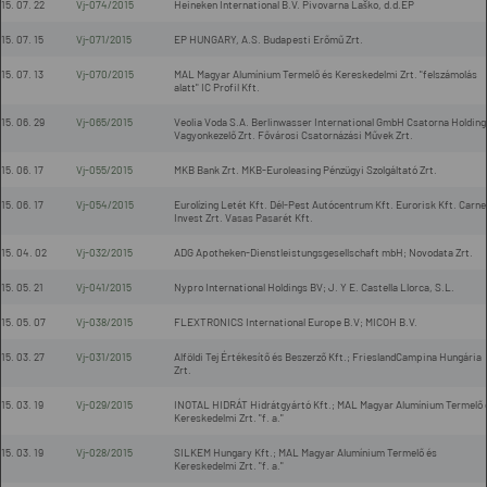
15. 07. 22
Vj-074/2015
Heineken International B.V. Pivovarna Laško, d.d.EP
15. 07. 15
Vj-071/2015
EP HUNGARY, A.S. Budapesti Erőmű Zrt.
15. 07. 13
Vj-070/2015
MAL Magyar Alumínium Termelő és Kereskedelmi Zrt. "felszámolás
alatt" IC Profil Kft.
15. 06. 29
Vj-065/2015
Veolia Voda S.A. Berlinwasser International GmbH Csatorna Holding
Vagyonkezelő Zrt. Fővárosi Csatornázási Művek Zrt.
15. 06. 17
Vj-055/2015
MKB Bank Zrt. MKB-Euroleasing Pénzügyi Szolgáltató Zrt.
15. 06. 17
Vj-054/2015
Eurolízing Letét Kft. Dél-Pest Autócentrum Kft. Eurorisk Kft. Carne
Invest Zrt. Vasas Pasarét Kft.
15. 04. 02
Vj-032/2015
ADG Apotheken-Dienstleistungsgesellschaft mbH; Novodata Zrt.
15. 05. 21
Vj-041/2015
Nypro International Holdings BV; J. Y E. Castella Llorca, S.L.
15. 05. 07
Vj-038/2015
FLEXTRONICS International Europe B.V; MICOH B.V.
15. 03. 27
Vj-031/2015
Alföldi Tej Értékesítő és Beszerző Kft.; FrieslandCampina Hungária
Zrt.
15. 03. 19
Vj-029/2015
INOTAL HIDRÁT Hidrátgyártó Kft.; MAL Magyar Alumínium Termelő 
Kereskedelmi Zrt. "f. a."
15. 03. 19
Vj-028/2015
SILKEM Hungary Kft.; MAL Magyar Alumínium Termelő és
Kereskedelmi Zrt. "f. a."