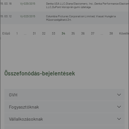
15. 03. 16
Vj-025/2015
Denka USA LLC;Diana Elastomers, Inc.;Denka Performance Elasto
LLC;DuPont kloroprén gumi üzletága
15. 03. 12
Vj-023/2015
Columbia Pictures Corporation Limited; Viasat Hungária
Műsorszolgáltató Zrt.
-
Előző
1
...
31
32
33
34
35
36
37
...
38
Követk
l
Összefonódás-bejelentések
GVH
Fogyasztóknak
Vállalkozásoknak