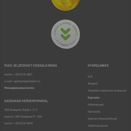
PIACI JELZÉSEKET VIZSGÁLÓ IRODA
GYORSLINKEK
telefon: +36 (1) 472-8851
GVH
e-mail: ugyfelszolgalat@gvh.hu
Árfigyelő
Minőségbiztosítási kérdőív
Visszaélés-bejelentési rendszerek
Kapcsolat
GAZDASÁGI VERSENYHIVATAL
Hirdetmények
1026 Budapest, Riadó u. 5-11.
Sajtószoba
levélcím: 1534 Budapest Pf.: 958
Szakmai felhasználóknak
telefon: +36 (1) 472-8900
Vállalkozásoknak