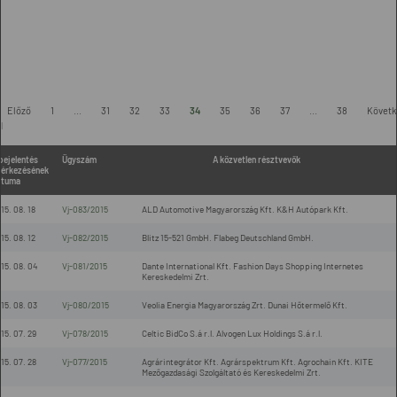
-
Előző
1
...
31
32
33
34
35
36
37
...
38
Követk
l
bejelentés
Ügyszám
A közvetlen résztvevők
érkezésének
átuma
15. 08. 18
Vj-083/2015
ALD Automotive Magyarország Kft. K&H Autópark Kft.
15. 08. 12
Vj-082/2015
Blitz 15-521 GmbH. Flabeg Deutschland GmbH.
15. 08. 04
Vj-081/2015
Dante International Kft. Fashion Days Shopping Internetes
Kereskedelmi Zrt.
15. 08. 03
Vj-080/2015
Veolia Energia Magyarország Zrt. Dunai Hőtermelő Kft.
15. 07. 29
Vj-078/2015
Celtic BidCo S.á r.l. Alvogen Lux Holdings S.á r.l.
15. 07. 28
Vj-077/2015
Agrárintegrátor Kft. Agrárspektrum Kft. Agrochain Kft. KITE
Mezőgazdasági Szolgáltató és Kereskedelmi Zrt.