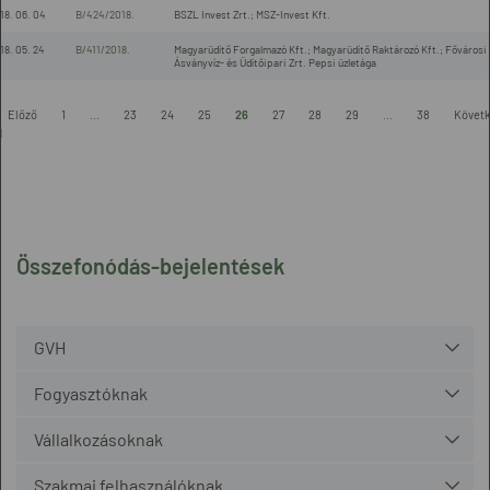
18. 06. 04
B/424/2018.
BSZL Invest Zrt.; MSZ-Invest Kft.
18. 05. 24
B/411/2018.
Magyarüdítő Forgalmazó Kft.; Magyarüdítő Raktározó Kft.; Fővárosi
Ásványvíz- és Üdítőipari Zrt. Pepsi üzletága
Előző
1
...
23
24
25
26
27
28
29
...
38
Követ
l
Összefonódás-bejelentések
GVH
Fogyasztóknak
Vállalkozásoknak
Szakmai felhasználóknak