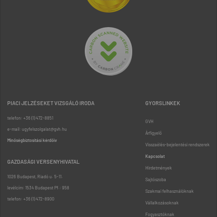
PIACI JELZÉSEKET VIZSGÁLÓ IRODA
GYORSLINKEK
telefon: +36 (1) 472-8851
GVH
e-mail: ugyfelszolgalat@gvh.hu
Árfigyelő
Minőségbiztosítási kérdőív
Visszaélés-bejelentési rendszerek
Kapcsolat
GAZDASÁGI VERSENYHIVATAL
Hirdetmények
1026 Budapest, Riadó u. 5-11.
Sajtószoba
levélcím: 1534 Budapest Pf.: 958
Szakmai felhasználóknak
telefon: +36 (1) 472-8900
Vállalkozásoknak
Fogyasztóknak