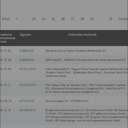
Előző
1
...
23
24
25
26
27
28
29
...
38
Követ
l
bejelentés
Ügyszám
A közvetlen résztvevők
érkezésének
tuma
18. 12. 04
B/988/2018.
Mészáros Lőrinc; Mezort Általános Befektetési Zrt.
18. 12. 06
B/998/2018.
UBM Feed Kft.; AGROMIX Terményszárító és Takarmánykeverő Kft.
18. 12. 06
B/1004/2018.
Diófa Alapkezelő Zrt. Magyar Posta Takarék Ingatlan Befektetési Al
„Budaörs Retail Park”, „Budakalász Retail Park”, „Soroksár Retail Par
vállalkozásrészek
18. 12. 11
B/1028/2018.
MOL Magyar Olaj- és Gázipari Nyrt.; MOL Kiskereskedelmi Ingatlan
Kft.; Rompetrol Kereskedelmi és Szolgáltató Kft.; Mobil Petrol Kft.;
W.W. Impex Kereskedelmi és Szolgáltató Kft.
18. 09. 24
B/772/2018.
Arriva Hungary Zrt.; VT-ARRIVA Kft.
18. 12. 18
B/1065/2018.
Bregal Unternehmerkapital II LP; BU Adhesives II GmbH; BU Adhesi
III GmbH; ATP adhesive systems AG; ATP adhesive systems GmbH;
ATP Alltape Klebetechnik GmbH; ATP Graphics Werra Klebentechnik
GmbH; VBV Beteiligungs- und Vermietungsgesellschaft GmbH