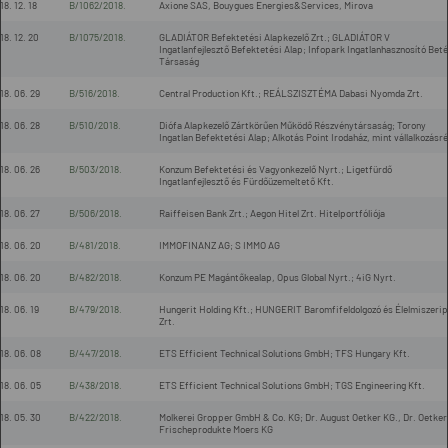
18. 12. 18
B/1062/2018.
Axione SAS, Bouygues Energies&Services, Mirova
18. 12. 20
B/1075/2018.
GLADIÁTOR Befektetési Alapkezelő Zrt.; GLADIÁTOR V
Ingatlanfejlesztő Befektetési Alap; Infopark Ingatlanhasznosító Beté
Társaság
18. 06. 29
B/516/2018.
Central Production Kft.; REÁLSZISZTÉMA Dabasi Nyomda Zrt.
18. 06. 28
B/510/2018.
Diófa Alapkezelő Zártkörűen Működő Részvénytársaság; Torony
Ingatlan Befektetési Alap; Alkotás Point Irodaház, mint vállalkozásr
18. 06. 26
B/503/2018.
Konzum Befektetési és Vagyonkezelő Nyrt.; Ligetfürdő
Ingatlanfejlesztő és Fürdőüzemeltető Kft.
18. 06. 27
B/506/2018.
Raiffeisen Bank Zrt.; Aegon Hitel Zrt. Hitelportfóliója
18. 06. 20
B/481/2018.
IMMOFINANZ AG; S IMMO AG
18. 06. 20
B/482/2018.
Konzum PE Magántőkealap, Opus Global Nyrt.; 4iG Nyrt.
18. 06. 19
B/479/2018.
Hungerit Holding Kft.; HUNGERIT Baromfifeldolgozó és Élelmiszerip
Zrt.
18. 06. 08
B/447/2018.
ETS Efficient Technical Solutions GmbH; TFS Hungary Kft.
18. 06. 05
B/438/2018.
ETS Efficient Technical Solutions GmbH; TGS Engineering Kft.
18. 05. 30
B/422/2018.
Molkerei Gropper GmbH & Co. KG; Dr. August Oetker KG., Dr. Oetker
Frischeprodukte Moers KG