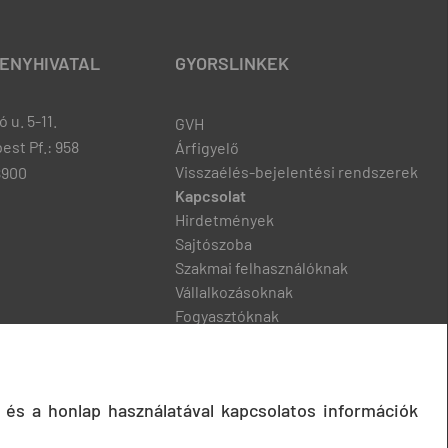
ENYHIVATAL
GYORSLINKEK
 u. 5-11.
GVH
est Pf.: 958
Árfigyelő
Visszaélés-bejelentési rendszerek
8900
Kapcsolat
Hirdetmények
Sajtószoba
Szakmai felhasználóknak
Vállalkozásoknak
Fogyasztóknak
Podcast
 és a honlap használatával kapcsolatos információk