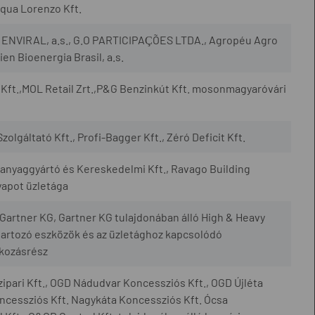
qua Lorenzo Kft.
., ENVIRAL, a.s., G.O PARTICIPAÇÕES LTDA., Agropéu Agro
en Bioenergia Brasil, a.s.
Kft.,MOL Retail Zrt.,P&G Benzinkút Kft. mosonmagyaróvári
zolgáltató Kft., Profi-Bagger Kft., Zéró Deficit Kft.
yaggyártó és Kereskedelmi Kft., Ravago Building
yapot üzletága
artner KG, Gartner KG tulajdonában álló High & Heavy
artozó eszközök és az üzletághoz kapcsolódó
lkozásrész
ipari Kft., OGD Nádudvar Koncessziós Kft., OGD Újléta
cessziós Kft. Nagykáta Koncessziós Kft. Ócsa