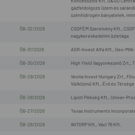
Koncessziós Kft. O&GD Central 
gázfeldolgozó üzem és sárándi 
szénhidrogén bányatelek, mint
ÖB-32/2026
CSOFÉM Szerelvény Kft., CSOF
nagykereskedelmi üzletága
ÖB-31/2026
AGR-Invest Alfa Kft., Geo-Milk 
ÖB-30/2026
High Yield Vagyonkezelő Zrt., 
ÖB-29/2026
Veolia Invest Hungary Zrt., Fő
Víziközmű Kft., Érd és Térsége
ÖB-28/2026
Lipóti Pékség Kft., Univer-Prod
ÖB-27/2026
Texas Instruments Incorporated
ÖB-26/2026
WITORP Kft., Váci 76 Kft.