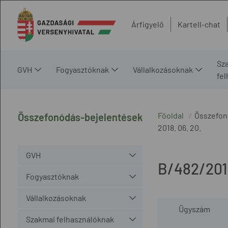
Árfigyelő
Kartell-chat
Sz
GVH
Fogyasztóknak
Vállalkozásoknak
fe
Főoldal
Összefon
Összefonódás-bejelentések
2018. 06. 20.
GVH
B/482/201
Fogyasztóknak
Vállalkozásoknak
Ügyszám
Szakmai felhasználóknak