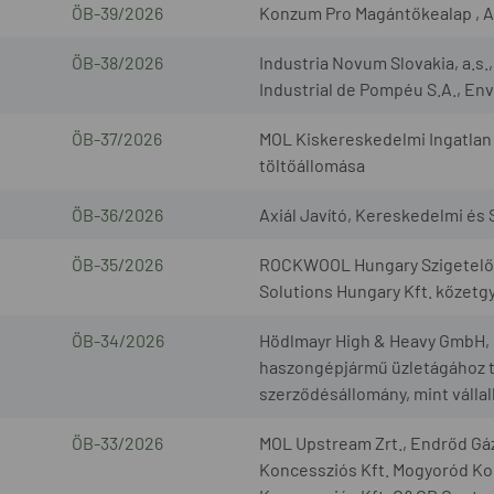
ÖB-39/2026
Konzum Pro Magántőkealap , A
ÖB-38/2026
Industria Novum Slovakia, a.s
Industrial de Pompéu S.A., Envi
ÖB-37/2026
MOL Kiskereskedelmi Ingatlan 
töltőállomása
ÖB-36/2026
Axiál Javító, Kereskedelmi és S
ÖB-35/2026
ROCKWOOL Hungary Szigetelőan
Solutions Hungary Kft. kőzetg
ÖB-34/2026
Hödlmayr High & Heavy GmbH, G
haszongépjármű üzletágához t
szerződésállomány, mint válla
ÖB-33/2026
MOL Upstream Zrt., Endrőd Gáz
Koncessziós Kft. Mogyoród Kon