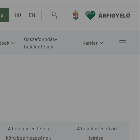
HU
EN
ép
Összefonódás-
ések
Karrier
bejelentések
A bejelentés teljes
A bejelentés rövid
körű beérkezésének
leírása