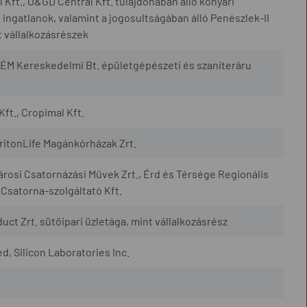
Kft., O&GD Central Kft. tulajdonában álló konyári
ingatlanok, valamint a jogosultságában álló Penészlek-II
 vállalkozásrészek
ÉM Kereskedelmi Bt. épületgépészeti és szaniteráru
Kft., Cropimal Kft.
TritonLife Magánkórházak Zrt.
városi Csatornázási Művek Zrt., Érd és Térsége Regionális
 Csatorna-szolgáltató Kft.
uct Zrt. sütőipari üzletága, mint vállalkozásrész
, Silicon Laboratories Inc.