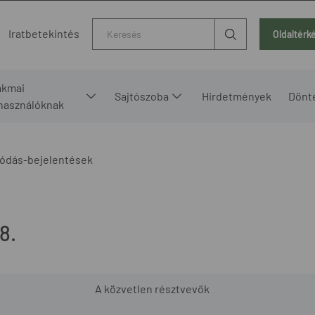
Kereső
Iratbetekintés
Oldaltérk
akmai
Sajtószoba
Hirdetmények
Dönt
lhasználóknak
ódás-bejelentések
8.
A közvetlen résztvevők