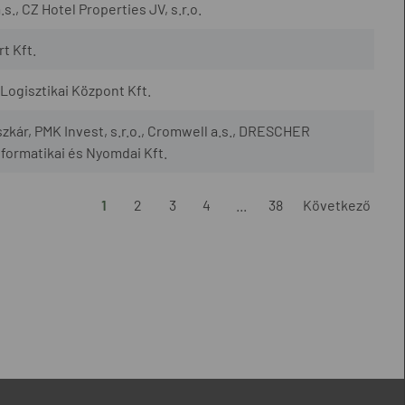
., CZ Hotel Properties JV, s.r.o.
t Kft.
ogisztikai Központ Kft.
szkár, PMK Invest, s.r.o., Cromwell a.s., DRESCHER
nformatikai és Nyomdai Kft.
1
2
3
4
...
38
Következő