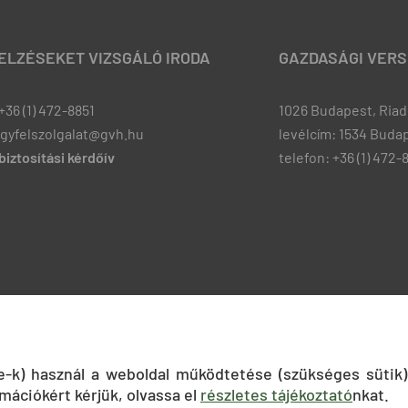
JELZÉSEKET VIZSGÁLÓ IRODA
GAZDASÁGI VERS
+36 (1) 472-8851
1026 Budapest, Riadó
ugyfelszolgalat@gvh.hu
levélcím: 1534 Budap
iztosítási kérdőív
telefon: +36 (1) 472-
ie-k) használ a weboldal működtetése (szükséges sütik)
mációkért kérjük, olvassa el
részletes tájékoztató
nkat.