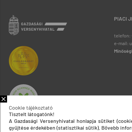
PIACI 
telefon: 
e-mail: 
Minőségb
Cookie tájékoztató
Tisztelt látogatónk!
A Gazdasági Versenyhivatal honlapja sütiket (cook
gyűjtése érdekében (statisztikai sütik). Bővebb infor