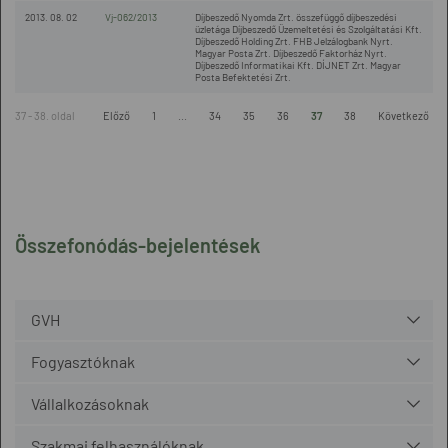
2013. 08. 02
Vj-062/2013
Díjbeszedő Nyomda Zrt. összefüggő díjbeszedési
üzletága Díjbeszedő Üzemeltetési és Szolgáltatási Kft.
Díjbeszedő Holding Zrt. FHB Jelzálogbank Nyrt.
Magyar Posta Zrt. Díjbeszedő Faktorház Nyrt.
Díjbeszedő Informatikai Kft. DÍJNET Zrt. Magyar
Posta Befektetési Zrt.
37 - 38. oldal
Előző
1
...
34
35
36
37
38
Következő
Összefonódás-bejelentések
GVH
Fogyasztóknak
Vállalkozásoknak
Szakmai felhasználóknak