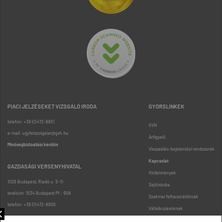
PIACI JELZÉSEKET VIZSGÁLÓ IRODA
GYORSLINKEK
telefon: +36 (1) 472-8851
GVH
e-mail: ugyfelszolgalat@gvh.hu
Árfigyelő
Minőségbiztosítási kérdőív
Visszaélés-bejelentési rendszerek
Kapcsolat
GAZDASÁGI VERSENYHIVATAL
Hirdetmények
1026 Budapest, Riadó u. 5-11.
Sajtószoba
levélcím: 1534 Budapest Pf.: 958
Szakmai felhasználóknak
telefon: +36 (1) 472-8900
Vállalkozásoknak
Fogyasztóknak