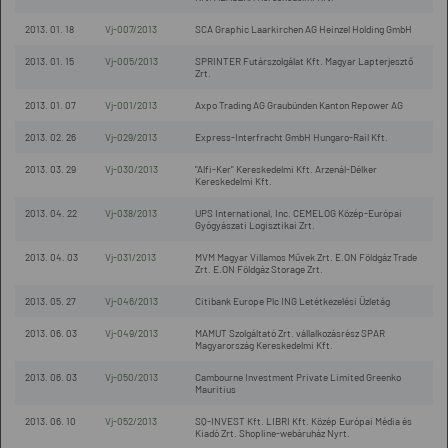
2013. 01. 18
Vj-007/2013
SCA Graphic Laarkirchen AG Heinzel Holding GmbH
2013. 01. 15
Vj-005/2013
SPRINTER Futárszolgálat Kft. Magyar Lapterjesztő
Zrt.
2013. 01. 07
Vj-001/2013
Axpo Trading AG Graubünden Kanton Repower AG
2013. 02. 26
Vj-029/2013
Express-Interfracht GmbH Hungaro-Rail Kft.
2013. 03. 29
Vj-030/2013
"Alfi-Ker" Kereskedelmi Kft. Arzenál-Délker
Kereskedelmi Kft.
2013. 04. 22
Vj-038/2013
UPS International, Inc. CEMELOG Közép-Európai
Gyógyászati Logisztikai Zrt.
2013. 04. 03
Vj-031/2013
MVM Magyar Villamos Művek Zrt. E.ON Földgáz Trade
Zrt. E.ON Földgáz Storage Zrt.
2013. 05. 27
Vj-046/2013
Citibank Europe Plc ING Letétkezelési Üzletág
2013. 06. 03
Vj-049/2013
MAMUT Szolgáltató Zrt. vállalkozásrész SPAR
Magyarország Kereskedelmi Kft.
2013. 06. 03
Vj-050/2013
Cambourne Investment Private Limited Greenko
Mauritius
2013. 06. 10
Vj-052/2013
SQ-INVEST Kft. LIBRI Kft. Közép Európai Média és
Kiadó Zrt. Shopline-webáruház Nyrt.