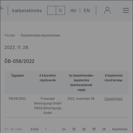
l-
Kereső
Iratbetekintés
HU
EN
t
Főoldal
Összefonódás-bejelentések
2022. 11. 28.
ÖB-058/2022
Ügyszám
A közvetlen
Az összefonódás-
A bejelentés
résztvevők
bejelentés
rövid leírása
beérkezésének
napja
ÖB/58/2022.
Fressnapf
2022. november 28.
Összefoglaló
Beteiligungs GmbH
MAGA Beteiligungs
GmbH
37 - 38. oldal
Előző
1
...
34
35
36
37
38
Következő