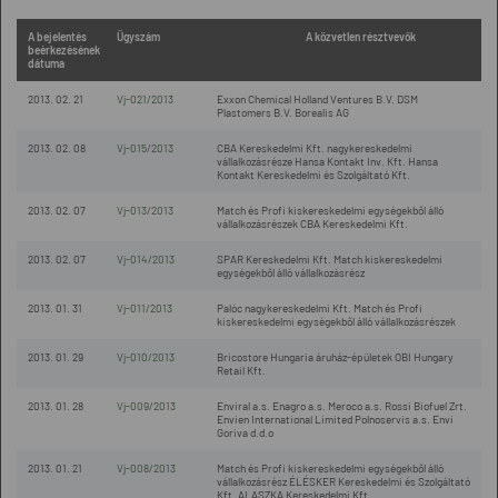
A bejelentés
Ügyszám
A közvetlen résztvevők
beérkezésének
dátuma
2013. 02. 21
Vj-021/2013
Exxon Chemical Holland Ventures B.V. DSM
Plastomers B.V. Borealis AG
2013. 02. 08
Vj-015/2013
CBA Kereskedelmi Kft. nagykereskedelmi
vállalkozásrésze Hansa Kontakt Inv. Kft. Hansa
Kontakt Kereskedelmi és Szolgáltató Kft.
2013. 02. 07
Vj-013/2013
Match és Profi kiskereskedelmi egységekből álló
vállalkozásrészek CBA Kereskedelmi Kft.
2013. 02. 07
Vj-014/2013
SPAR Kereskedelmi Kft. Match kiskereskedelmi
egységekből álló vállalkozásrész
2013. 01. 31
Vj-011/2013
Palóc nagykereskedelmi Kft. Match és Profi
kiskereskedelmi egységekből álló vállalkozásrészek
2013. 01. 29
Vj-010/2013
Bricostore Hungaria áruház-épületek OBI Hungary
Retail Kft.
2013. 01. 28
Vj-009/2013
Enviral a.s. Enagro a.s. Meroco a.s. Rossi Biofuel Zrt.
Envien International Limited Polnoservis a.s. Envi
Goriva d.d.o
2013. 01. 21
Vj-008/2013
Match és Profi kiskereskedelmi egységekből álló
vállalkozásrész ÉLÉSKER Kereskedelmi és Szolgáltató
Kft. ALASZKA Kereskedelmi Kft.