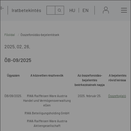
l-
Kereső
Iratbetekintés
HU
EN
t
Főoldal
Összefonódás-bejelentések
2025. 02. 26.
ÖB-09/2025
Ügyszám
A közvetlen résztvevők
Az összefonódás-
A bejelentés
bejelentés
rövid leírása
beérkezésének napja
ÖB/09/2025.
RWA Raiffeisen Ware Austria
2025. február 25.
Összefoglaló
Handel und Vermögensverwaltung
eGen
RWA Beteiligungsholding GmbH
RWA Raiffeisen Ware Austria
Aktiengesellschaft