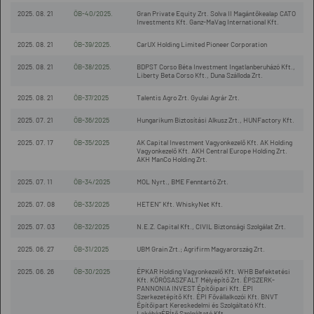
2025. 08. 21
ÖB-40/2025.
Gran Private Equity Zrt. Solva II Magántőkealap CATO
Investments Kft. Ganz-MaVag International Kft.
2025. 08. 21
ÖB-39/2025.
CarUX Holding Limited Pioneer Corporation
2025. 08. 21
ÖB-38/2025.
BDPST Corso Béta Investment Ingatlanberuházó Kft.,
Liberty Beta Corso Kft., Duna Szálloda Zrt.
2025. 08. 21
ÖB-37/2025
Talentis Agro Zrt. Gyulai Agrár Zrt.
2025. 07. 21
ÖB-36/2025
Hungarikum Biztosítási Alkusz Zrt., HUNFactory Kft.
2025. 07. 17
ÖB-35/2025
AK Capital Investment Vagyonkezelő Kft. AK Holding
Vagyonkezelő Kft. AKH Central Europe Holding Zrt.
AKH ManCo Holding Zrt.
2025. 07. 11
ÖB-34/2025
MOL Nyrt., BME Fenntartó Zrt.
2025. 07. 08
ÖB-33/2025
HETEN” Kft. WhiskyNet Kft.
2025. 07. 03
ÖB-32/2025
N.E.Z. Capital Kft., CIVIL Biztonsági Szolgálat Zrt.
2025. 06. 27
ÖB-31/2025
UBM Grain Zrt.; Agrifirm Magyarország Zrt.
2025. 06. 26
ÖB-30/2025
ÉPKAR Holding Vagyonkezelő Kft. WHB Befektetési
Kft. KÖRÖSASZFALT Mélyépítő Zrt. ÉPSZERK-
PANNONIA INVEST Építőipari Kft. ÉPI
Szerkezetépítő Kft. ÉPI Fővállalkozói Kft. BNVT
Építőipart Kereskedelmi és Szolgáltató Kft.
LakóházÉPÍtő Szolgáltató Kft.