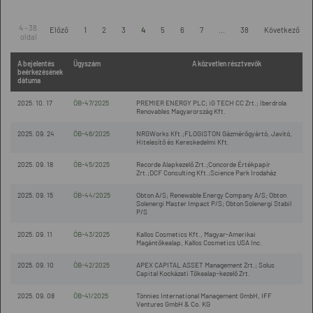
4 - 38.
Előző
1
2
3
4
5
6
7
...
38
Következő
oldal
A bejelentés
Ügyszám
A közvetlen résztvevők
beérkezésének
dátuma
2025. 10. 17
ÖB-47/2025
PREMIER ENERGY PLC; iG TECH CC Zrt.; Iberdrola
Renovables Magyarország Kft.
2025. 09. 24
ÖB-46/2025
NRGWorks Kft.;FLOGISTON Gázmérőgyártó, Javító,
Hitelesítő és Kereskedelmi Kft.
2025. 09. 18
ÖB-45/2025
Recorde Alapkezelő Zrt.;Concorde Értékpapír
Zrt.;DCF Consulting Kft.;Science Park Irodaház
2025. 09. 15
ÖB-44/2025
Obton A/S; Renewable Energy Company A/S; Obton
Solenergi Master Impact P/S; Obton Solenergi Stabil
P/S
2025. 09. 11
ÖB-43/2025
Kallos Cosmetics Kft., Magyar-Amerikai
Magántőkealap, Kallos Cosmetics USA Inc.
2025. 09. 10
ÖB-42/2025
APEX CAPITAL ASSET Management Zrt.; Solus
Capital Kockázati Tőkealap-kezelő Zrt.
2025. 09. 08
ÖB-41/2025
Tönnies International Management GmbH, IFF
Ventures GmbH & Co. KG