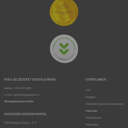
PIACI JELZÉSEKET VIZSGÁLÓ IRODA
GYORSLINKEK
telefon: +36 (1) 472-8851
GVH
e-mail: ugyfelszolgalat@gvh.hu
Árfigyelő
Minőségbiztosítási kérdőív
Visszaélés-bejelentési rendszerek
Kapcsolat
GAZDASÁGI VERSENYHIVATAL
Hirdetmények
1026 Budapest, Riadó u. 5-11.
Sajtószoba