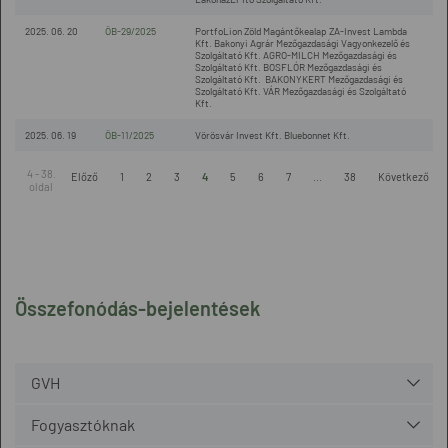
2025. 06. 20
ÖB-29/2025
PortfoLion Zöld Magántőkealap ZA-Invest Lambda
Kft. Bakonyi Agrár Mezőgazdasági Vagyonkezelő és
Szolgáltató Kft. AGRO-MILCH Mezőgazdasági és
Szolgáltató Kft. BOSFLÓR Mezőgazdasági és
Szolgáltató Kft. BAKONYKERT Mezőgazdasági és
Szolgáltató Kft. VÁR Mezőgazdasági és Szolgáltató
Kft.
2025. 06. 19
ÖB-11/2025
Vörösvár Invest Kft. Bluebonnet Kft.
4 - 38.
Előző
1
2
3
4
5
6
7
...
38
Következő
oldal
Összefonódás-bejelentések
GVH
Fogyasztóknak